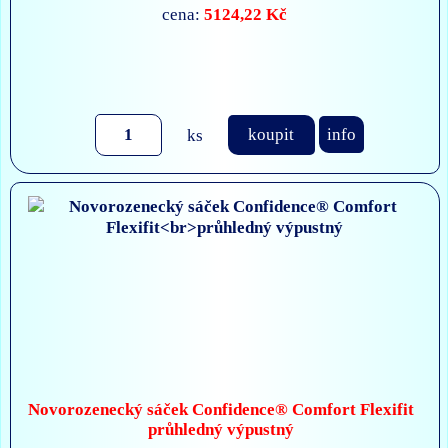
5124,22 Kč
cena:
ks
koupit
info
Novorozenecký sáček Confidence® Comfort Flexifit
průhledný výpustný