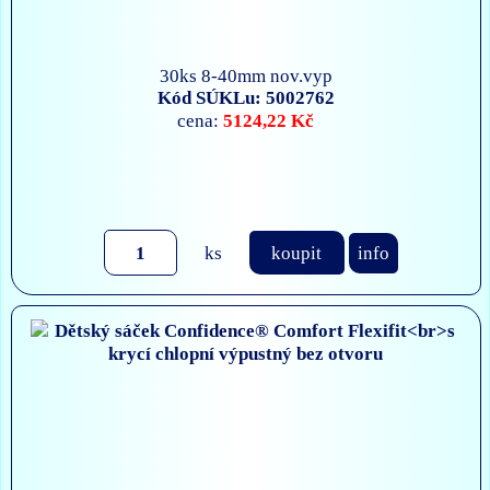
30ks 8-40mm nov.vyp
Kód SÚKLu: 5002762
5124,22 Kč
cena:
ks
koupit
info