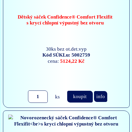
Dětský sáček Confidence® Comfort Flexifit
s krycí chlopní výpustný bez otvoru
30ks bez ot.det.vyp
Kód SÚKLu: 5002759
5124,22 Kč
cena:
ks
koupit
info