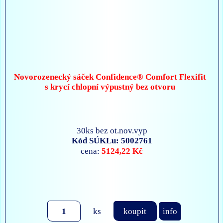
Novorozenecký sáček Confidence® Comfort Flexifit
s krycí chlopní výpustný bez otvoru
30ks bez ot.nov.vyp
Kód SÚKLu: 5002761
5124,22 Kč
cena:
ks
koupit
info