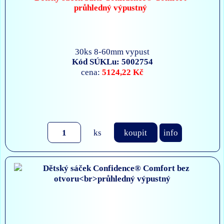
průhledný výpustný
30ks 8-60mm vypust
Kód SÚKLu: 5002754
5124,22 Kč
cena:
ks
koupit
info