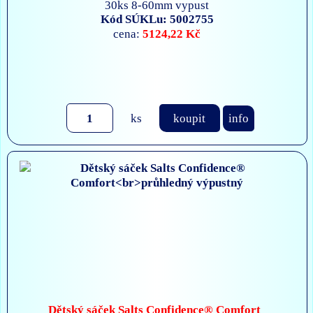
30ks 8-60mm vypust
Kód SÚKLu: 5002755
5124,22 Kč
cena:
ks
koupit
info
Dětský sáček Salts Confidence® Comfort