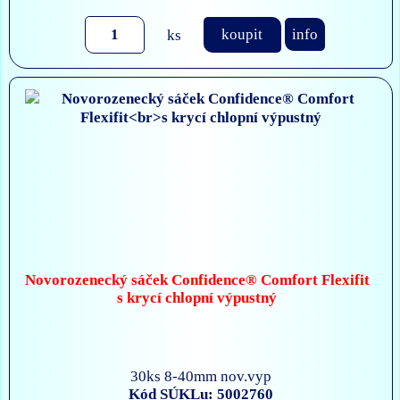
ks
koupit
info
Novorozenecký sáček Confidence® Comfort Flexifit
s krycí chlopní výpustný
30ks 8-40mm nov.vyp
Kód SÚKLu: 5002760