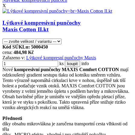
Navlékač kompresivních punčoch
X
Lýtkové kompresivní punčochy
Maxis Cotton II.kt
Kód SÚKLu: 5000450
cena:
484,98 Kč
Zařazeno v:
Lýtkové kompresní punčochy Maxis
ks
info
koupit
Nové
kompresivní punčochy MAXIS Comfort COTTON
mají
odzkoušený gradient sestupu tlaku od kotníku směrem vzhůru.
Tento výrazně napomáhá cirkulaci krve v nohou, úspěšně tak tiší
bolest a potlačuje vznik otoků. MAXIS Comfort COTTON jsou
vyrobeny z velmi jemného úpletu s podílem bavlny a mikrovlákna.
Obsah bavlněné příze je umístěn ve vnějším opředu pletací příze,
která je ve styku s pokožkou. Takto upravená příze snižuje riziko
vzniku alergických reakcí na umělá vlákna.
Přednosti
díky obsahu mikrovlákna je zaručena transportní cesta vlhkosti od
těla
díky ,,MICRO efektu,, vhodné i pro citlivější pokožku