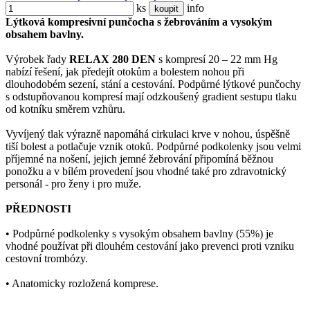
ks
info
koupit
Lýtková kompresivní punčocha s žebrováním a vysokým
obsahem bavlny.
Výrobek řady
RELAX 280 DEN
s kompresí 20 – 22 mm Hg
nabízí řešení, jak předejít otokům a bolestem nohou při
dlouhodobém sezení, stání a cestování. Podpůrné lýtkové punčochy
s odstupňovanou kompresí mají odzkoušený gradient sestupu tlaku
od kotníku směrem vzhůru.
Vyvíjený tlak výrazně napomáhá cirkulaci krve v nohou, úspěšně
tiší bolest a potlačuje vznik otoků. Podpůrné podkolenky jsou velmi
příjemné na nošení, jejich jemné žebrování připomíná běžnou
ponožku a v bílém provedení jsou vhodné také pro zdravotnický
personál - pro ženy i pro muže.
PŘEDNOSTI
• Podpůrné podkolenky s vysokým obsahem bavlny (55%) je
vhodné používat při dlouhém cestování jako prevenci proti vzniku
cestovní trombózy.
• Anatomicky rozložená komprese.