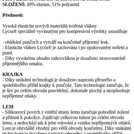
SLOŽENÍ:
49% elastan, 51% polyamid
Přednosti:
Vysoká elasticita nových materiálů tvořená vlákny
Lycra® speciálně vyvinutými pro kompresivní výrobky usnadňuje
- oblékání punčoch a vytváří na končetině příjemný lesk.
- Elasticita vláken Lycra® je zachována i po opakovaném nošení a
praní.
- Díky vysokému obsahu mikrovlákna je dosaženo nesrovnatelně
příjemnějšího omaku.
KRAJKA
- Díky unikátní technologii je dosaženo naprosto přesného a
spolehlivého přišití krajky k punčoše. Tato technologie zaručuje, že
je šev po celém obvodu pravidelný, dokonale plochý a nezpůsobuje
nepříjemné otlaky.
LEM
- Silikonový povrch z vnitřní strany lemu zaručuje pohodlné nošení
a přilnutí k pokožce. Zajišťuje celkovou tuhost po celém obvodu
lemu, a nedochází tak k jeho rolování a vzniku nepříjemných otlaků.
Lem je obzvláště vhodný pro větší obvody končetiny. Díky unikátní
technologii je dosaženo naprosto přesného a spolehlivého přišití