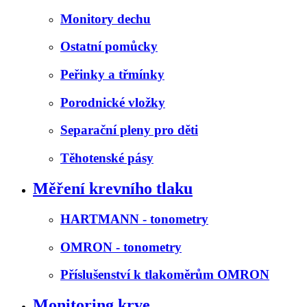
Monitory dechu
Ostatní pomůcky
Peřinky a třmínky
Porodnické vložky
Separační pleny pro děti
Těhotenské pásy
Měření krevního tlaku
HARTMANN - tonometry
OMRON - tonometry
Příslušenství k tlakoměrům OMRON
Monitoring krve