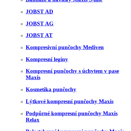
JOBST AD
JOBST AG
JOBST AT
Kompresivní punčochy Mediven
Kompresní legíny
Kompresní punčochy s úchytem v pase
Maxis
Kosmetika punčochy
Lýtkové kompresní punčochy Maxis
Podpůrné kompresní punčochy Maxis
Relax