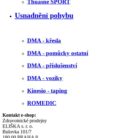
Thuasne SPORT
Usnadnění pohybu
DMA - křesla
DMA - pomůcky ostatní
DMA - příslušenství
DMA - vozíky
Kinesio - taping
ROMEDIC
Kontakt e-shop:
Zdravotnické prodejny
ELIŠKA s. r. o.
Bulovka 101/7
180 00 PRAHA 8