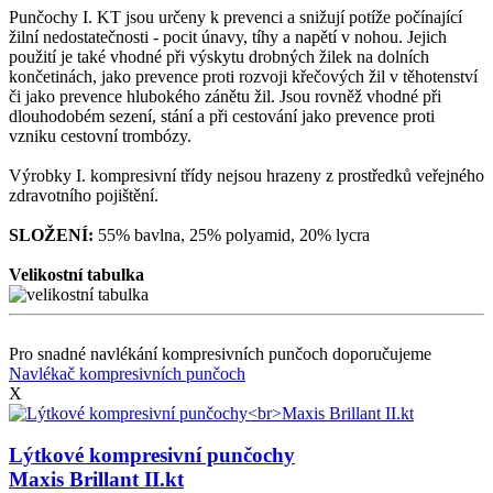
Punčochy I. KT jsou určeny k prevenci a snižují potíže počínající
žilní nedostatečnosti - pocit únavy, tíhy a napětí v nohou. Jejich
použití je také vhodné při výskytu drobných žilek na dolních
končetinách, jako prevence proti rozvoji křečových žil v těhotenství
či jako prevence hlubokého zánětu žil. Jsou rovněž vhodné při
dlouhodobém sezení, stání a při cestování jako prevence proti
vzniku cestovní trombózy.
Výrobky I. kompresivní třídy nejsou hrazeny z prostředků veřejného
zdravotního pojištění.
SLOŽENÍ:
55% bavlna, 25% polyamid, 20% lycra
Velikostní tabulka
Pro snadné navlékání kompresivních punčoch doporučujeme
Navlékač kompresivních punčoch
X
Lýtkové kompresivní punčochy
Maxis Brillant II.kt