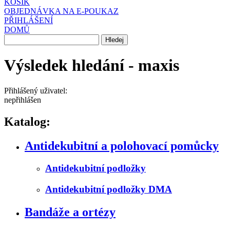
KOŠÍK
OBJEDNÁVKA NA E-POUKAZ
PŘIHLÁŠENÍ
DOMŮ
Výsledek hledání - maxis
Přihlášený uživatel:
nepřihlášen
Katalog:
Antidekubitní a polohovací pomůcky
Antidekubitní podložky
Antidekubitní podložky DMA
Bandáže a ortézy