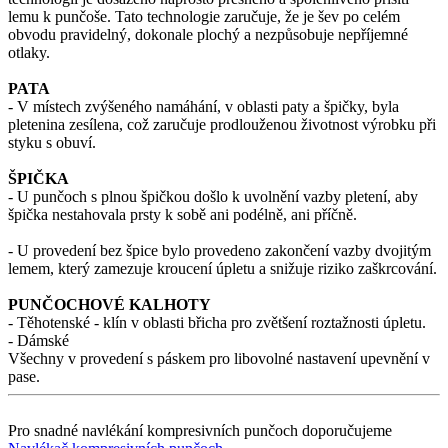
lemu k punčoše. Tato technologie zaručuje, že je šev po celém
obvodu pravidelný, dokonale plochý a nezpůsobuje nepříjemné
otlaky.
PATA
- V místech zvýšeného namáhání, v oblasti paty a špičky, byla
pletenina zesílena, což zaručuje prodlouženou životnost výrobku při
styku s obuví.
ŠPIČKA
- U punčoch s plnou špičkou došlo k uvolnění vazby pletení, aby
špička nestahovala prsty k sobě ani podélně, ani příčně.
- U provedení bez špice bylo provedeno zakončení vazby dvojitým
lemem, který zamezuje kroucení úpletu a snižuje riziko zaškrcování.
PUNČOCHOVÉ KALHOTY
- Těhotenské - klín v oblasti břicha pro zvětšení roztažnosti úpletu.
- Dámské
Všechny v provedení s páskem pro libovolné nastavení upevnění v
pase.
Pro snadné navlékání kompresivních punčoch doporučujeme