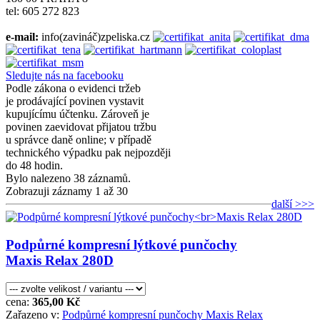
tel: 605 272 823
e-mail:
info(zavináč)zpeliska.cz
Sledujte nás na facebooku
Podle zákona o evidenci tržeb
je prodávající povinen vystavit
kupujícímu účtenku. Zároveň je
povinen zaevidovat přijatou tržbu
u správce daně online; v případě
technického výpadku pak nejpozději
do 48 hodin.
Bylo nalezeno 38 záznamů.
Zobrazuji záznamy 1 až 30
další >>>
Podpůrné kompresní lýtkové punčochy
Maxis Relax 280D
cena:
365,00 Kč
Zařazeno v:
Podpůrné kompresní punčochy Maxis Relax