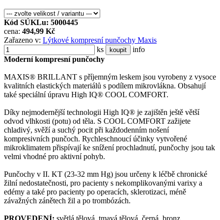
Kód SÚKLu: 5000445
cena:
494,99 Kč
Zařazeno v:
Lýtkové kompresní punčochy Maxis
ks
info
koupit
Moderní kompresní punčochy
MAXIS® BRILLANT s příjemným leskem jsou vyrobeny z vysoce
kvalitních elastických materiálů s podílem mikrovlákna. Obsahují
také speciální úpravu High IQ® COOL COMFORT.
Díky nejmodernější technologii High IQ® je zajištěn ještě větší
odvod vlhkosti (potu) od těla. S COOL COMFORT zažijete
chladivý, svěží a suchý pocit při každodenním nošení
kompresivních punčoch. Rychleschnoucí účinky vytvořené
mikroklimatem přispívají ke snížení prochladnutí, punčochy jsou tak
velmi vhodné pro aktivní pohyb.
Punčochy v II. KT (23-32 mm Hg) jsou určeny k léčbě chronické
žilní nedostatečnosti, pro pacienty s nekomplikovanými varixy a
edémy a také pro pacienty po operacích, sklerotizaci, méně
závažných zánětech žil a po trombózách.
PROVEDENÍ:
světlá tělová, tmavá tělová, černá, bronz