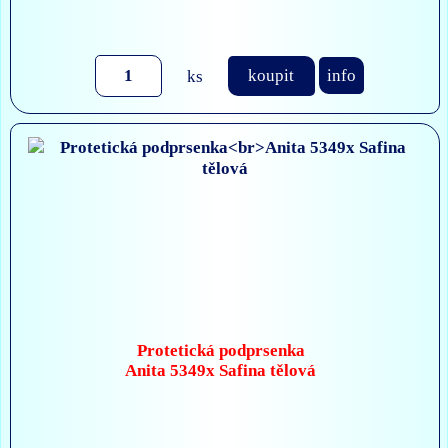
ks
koupit
info
Protetická podprsenka
Anita 5349x Safina tělová