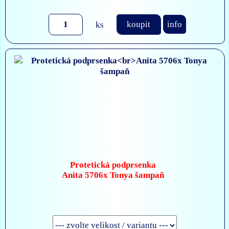
ks
koupit
info
Protetická podprsenka
Anita 5706x Tonya šampaň