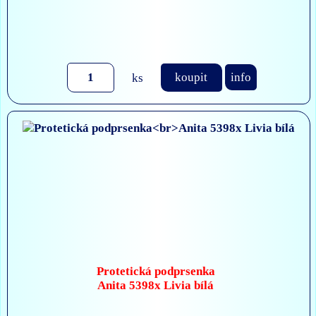
ks
koupit
info
Protetická podprsenka
Anita 5398x Livia bílá