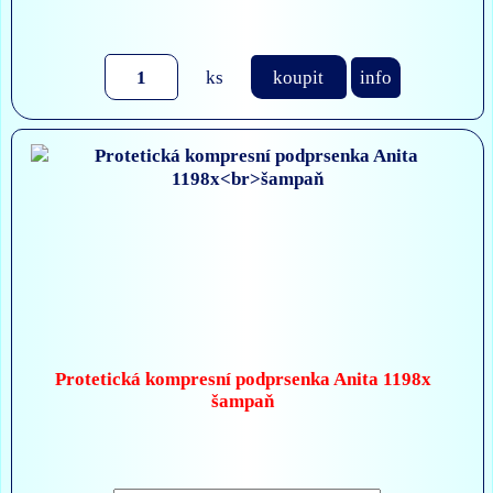
ks
koupit
info
Protetická kompresní podprsenka Anita 1198x
šampaň