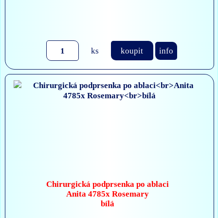
ks
koupit
info
Chirurgická podprsenka po ablaci
Anita 4785x Rosemary
bílá