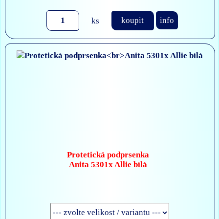
ks
koupit
info
Protetická podprsenka
Anita 5301x Allie bílá