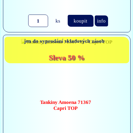
ks
koupit
info
jen do vyprodání skladových zásob
Sleva 50 %
Tankiny Amoena 71367
Capri TOP