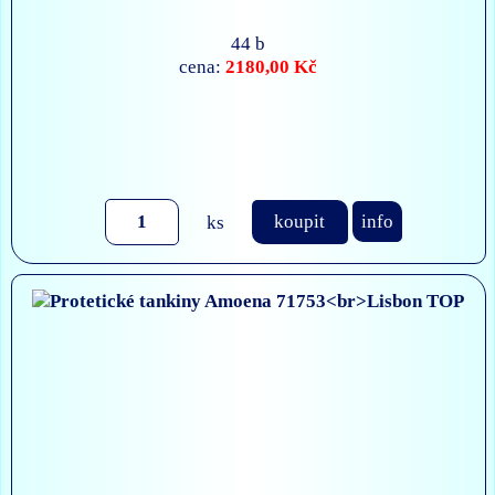
44 b
2180,00 Kč
cena:
ks
koupit
info