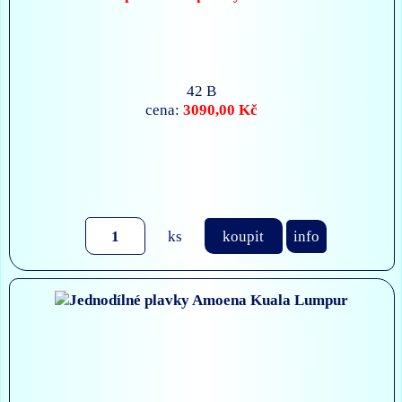
42 B
3090,00 Kč
cena:
ks
koupit
info