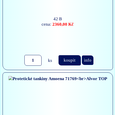
42 B
2360,00 Kč
cena:
ks
koupit
info