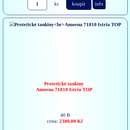
ks
koupit
info
Protetické tankiny
Amoena 71810 Istria TOP
40 B
2380,00 Kč
cena: