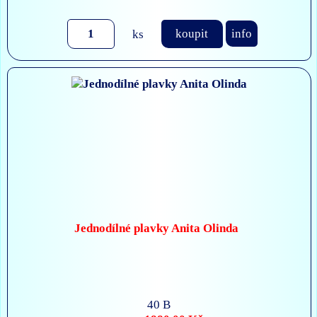
ks
koupit
info
Jednodílné plavky Anita Olinda
40 B