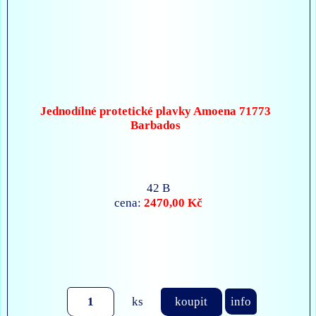
Jednodílné protetické plavky Amoena 71773
Barbados
42 B
2470,00 Kč
cena:
ks
koupit
info