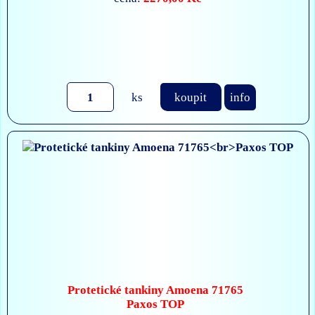
ks
koupit
info
Protetické tankiny Amoena 71765
Paxos TOP