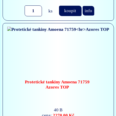
ks
koupit
info
Protetické tankiny Amoena 71759
Azores TOP
40 B
2270,00 Kč
cena: