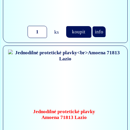
ks
koupit
info
Jednodílné protetické plavky
Amoena 71813 Lazio