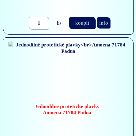
ks
koupit
info
Jednodílné protetické plavky
Amoena 71784 Padua