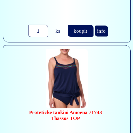
ks
koupit
info
Protetické tankini Amoena 71743
Thassos TOP