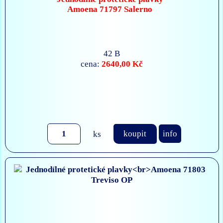
Amoena 71797 Salerno
42 B
2640,00 Kč
cena:
ks
koupit
info