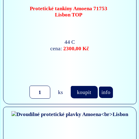
Protetické tankiny Amoena 71753
Lisbon TOP
44 C
2300,00 Kč
cena:
ks
koupit
info