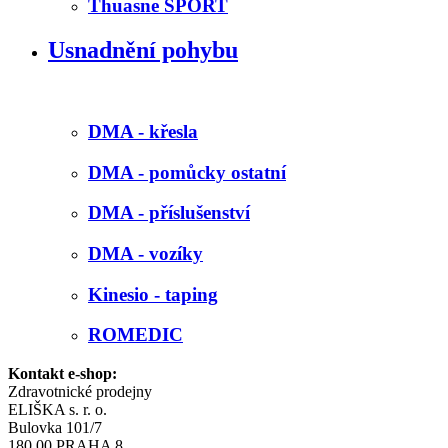
Thuasne SPORT
Usnadnění pohybu
DMA - křesla
DMA - pomůcky ostatní
DMA - příslušenství
DMA - vozíky
Kinesio - taping
ROMEDIC
Kontakt e-shop:
Zdravotnické prodejny
ELIŠKA s. r. o.
Bulovka 101/7
180 00 PRAHA 8