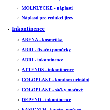
MOLNLYCKE - náplasti
Náplasti pro redukci jizev
Inkontinence
ABENA - kosmetika
ABRI - fixační pomůcky
ABRI - inkontinence
ATTENDS - inkontinence
COLOPLAST - kondom urinální
COLOPLAST - sáčky močové
DEPEND - inkontinence
EASICATH - katetry močové