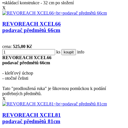
•skládací konstrukce - 32 cm po složení
X
REVOREACH XCEL66
podavač předmětů 66cm
cena:
525,00 Kč
ks
info
koupit
REVOREACH XCEL66
podavač předmětů 66cm
- klešťový úchop
- otočné čelisti
Tato "prodloužená ruka" je šikovnou pomůckou k podání
potřebných předmětů.
X
REVOREACH XCEL81
podavač předmětů 81cm