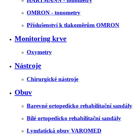
HARTMANN - tonometry
OMRON - tonometry
Příslušenství k tlakoměrům OMRON
Monitoring krve
Oxymetry
Nástroje
Chirurgické nástroje
Obuv
Barevné ortopedicko rehabilitační sandály
Bílé ortopedicko rehabilitační sandály
Lymfatická obuv VAROMED