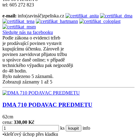
tel: 605 272 823
e-mail:
info(zavináč)zpeliska.cz
Sledujte nás na facebooku
Podle zákona o evidenci tržeb
je prodávající povinen vystavit
kupujícímu účtenku. Zároveň je
povinen zaevidovat přijatou tržbu
u správce daně online; v případě
technického výpadku pak nejpozději
do 48 hodin.
Bylo nalezeno 5 záznamů.
Zobrazuji záznamy 1 až 5
DMA 710 PODAVAC PREDMETU
62cm
cena:
330,00 Kč
ks
info
koupit
•klešťový úchop přes kladku