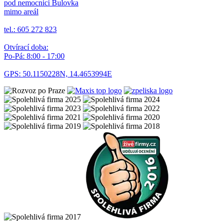
pod nemocnicí Bulovka
mimo areál
tel.: 605 272 823
Otvírací doba:
Po-Pá: 8:00 - 17:00
GPS: 50.1150228N, 14.4653994E