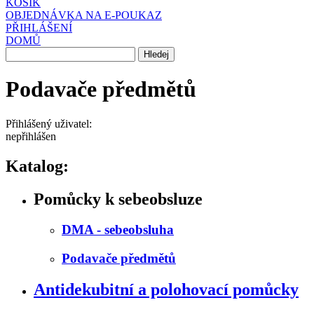
KOŠÍK
OBJEDNÁVKA NA E-POUKAZ
PŘIHLÁŠENÍ
DOMŮ
Podavače předmětů
Přihlášený uživatel:
nepřihlášen
Katalog:
Pomůcky k sebeobsluze
DMA - sebeobsluha
Podavače předmětů
Antidekubitní a polohovací pomůcky