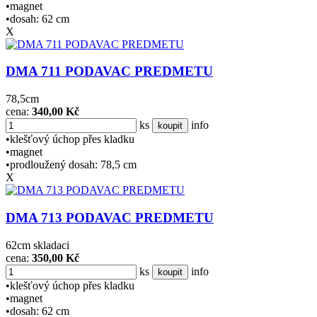
•magnet
•dosah: 62 cm
X
DMA 711 PODAVAC PREDMETU
78,5cm
cena:
340,00 Kč
ks
info
koupit
•klešťový úchop přes kladku
•magnet
•prodloužený dosah: 78,5 cm
X
DMA 713 PODAVAC PREDMETU
62cm skladaci
cena:
350,00 Kč
ks
info
koupit
•klešťový úchop přes kladku
•magnet
•dosah: 62 cm