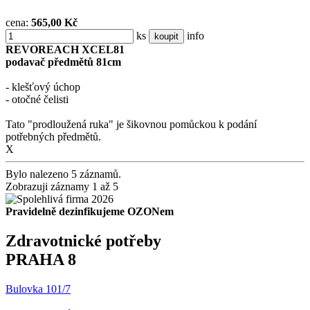
cena:
565,00 Kč
ks
info
koupit
REVOREACH XCEL81
podavač předmětů 81cm
- klešťový úchop
- otočné čelisti
Tato "prodloužená ruka" je šikovnou pomůckou k podání
potřebných předmětů.
X
Bylo nalezeno 5 záznamů.
Zobrazuji záznamy 1 až 5
Pravidelně dezinfikujeme OZONem
Zdravotnické potřeby
PRAHA 8
Bulovka 101/7