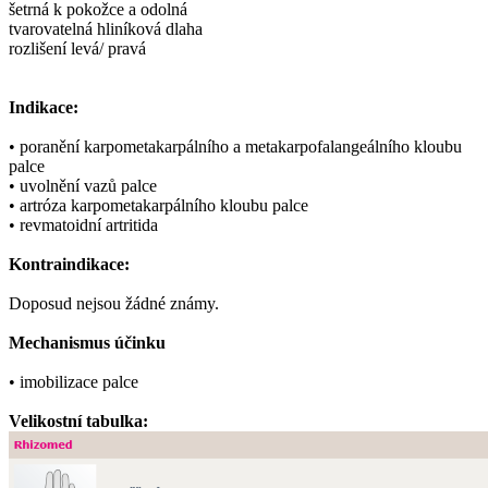
šetrná k pokožce a odolná
tvarovatelná hliníková dlaha
rozlišení levá/ pravá
Indikace:
• poranění karpometakarpálního a metakarpofalangeálního kloubu
palce
• uvolnění vazů palce
• artróza karpometakarpálního kloubu palce
• revmatoidní artritida
Kontraindikace:
Doposud nejsou žádné známy.
Mechanismus účinku
• imobilizace palce
Velikostní tabulka: