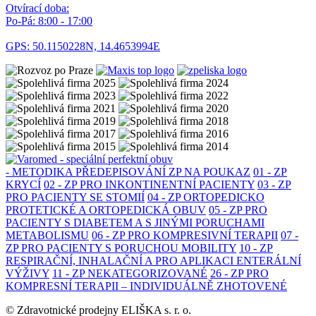
Otvírací doba:
Po-Pá: 8:00 - 17:00
GPS: 50.1150228N, 14.4653994E
- METODIKA PŘEDEPISOVÁNÍ ZP NA POUKAZ
01 - ZP
KRYCÍ
02 - ZP PRO INKONTINENTNÍ PACIENTY
03 - ZP
PRO PACIENTY SE STOMIÍ
04 - ZP ORTOPEDICKO
PROTETICKÉ A ORTOPEDICKÁ OBUV
05 - ZP PRO
PACIENTY S DIABETEM A S JINÝMI PORUCHAMI
METABOLISMU
06 - ZP PRO KOMPRESIVNÍ TERAPII
07 -
ZP PRO PACIENTY S PORUCHOU MOBILITY
10 - ZP
RESPIRAČNÍ, INHALAČNÍ A PRO APLIKACI ENTERÁLNÍ
VÝŽIVY
11 - ZP NEKATEGORIZOVANÉ
26 - ZP PRO
KOMPRESNÍ TERAPII – INDIVIDUÁLNĚ ZHOTOVENÉ
© Zdravotnické prodejny ELIŠKA s. r. o.