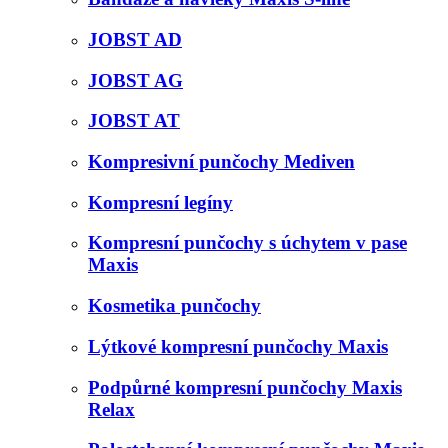
JOBST AD
JOBST AG
JOBST AT
Kompresivní punčochy Mediven
Kompresní legíny
Kompresní punčochy s úchytem v pase
Maxis
Kosmetika punčochy
Lýtkové kompresní punčochy Maxis
Podpůrné kompresní punčochy Maxis
Relax