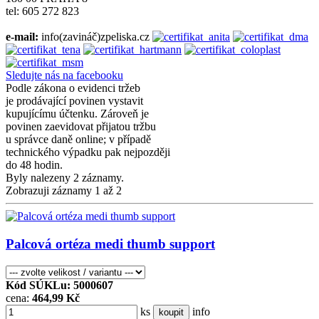
tel: 605 272 823
e-mail:
info(zavináč)zpeliska.cz
Sledujte nás na facebooku
Podle zákona o evidenci tržeb
je prodávající povinen vystavit
kupujícímu účtenku. Zároveň je
povinen zaevidovat přijatou tržbu
u správce daně online; v případě
technického výpadku pak nejpozději
do 48 hodin.
Byly nalezeny 2 záznamy.
Zobrazuji záznamy 1 až 2
Palcová ortéza medi thumb support
Kód SÚKLu: 5000607
cena:
464,99 Kč
ks
info
koupit