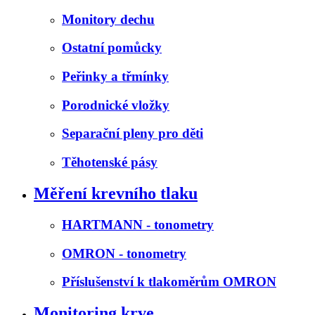
Monitory dechu
Ostatní pomůcky
Peřinky a třmínky
Porodnické vložky
Separační pleny pro děti
Těhotenské pásy
Měření krevního tlaku
HARTMANN - tonometry
OMRON - tonometry
Příslušenství k tlakoměrům OMRON
Monitoring krve