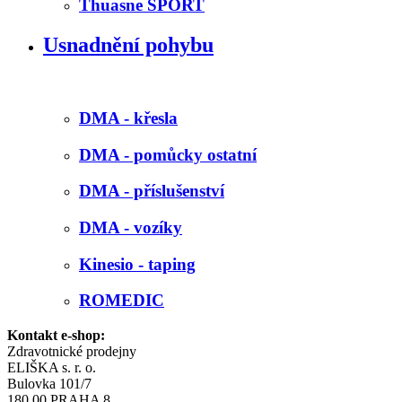
Thuasne SPORT
Usnadnění pohybu
DMA - křesla
DMA - pomůcky ostatní
DMA - příslušenství
DMA - vozíky
Kinesio - taping
ROMEDIC
Kontakt e-shop:
Zdravotnické prodejny
ELIŠKA s. r. o.
Bulovka 101/7
180 00 PRAHA 8