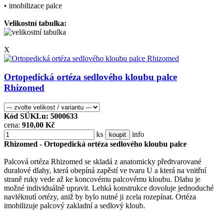
• imobilizace palce
Velikostní tabulka:
X
Ortopedická ortéza sedlového kloubu palce
Rhizomed
Kód SÚKLu: 5000633
cena:
910,00 Kč
ks
info
koupit
Rhizomed - Ortopedická ortéza sedlového kloubu palce
Palcová ortéza Rhizomed se skladá z anatomicky předtvarované
duralové dlahy, která obepíná zapěstí ve tvaru U a která na vnitřní
straně ruky vede až ke koncovému palcovému kloubu. Dlahu je
možné individuálně upravit. Lehká konstrukce dovoluje jednoduché
navléknutí ortézy, aniž by bylo nutné ji zcela rozepínat. Ortéza
imobilizuje palcový zakladní a sedlový kloub.