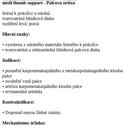
medi thumb support - Palcová ortéza
šetrná k pokožce a odolná
tvarovatelná hliníková dlaha
rozlišení levá/ pravá
Hlavní znaky:
• vyrobena z odolného materiálu šetrného k pokožce
• tvarovatelná a odstranitelná hliníková palcová dlaha
Indikace:
• poranění karpometakarpálního a metakarpofalangeálního kloubu
palce
• uvolnění vazů palce
• artróza karpometakarpálního kloubu palce
• revmatoidní artritida
Kontraindikace:
• Doposud nejsou žádné známy.
Mechanismus účinku: