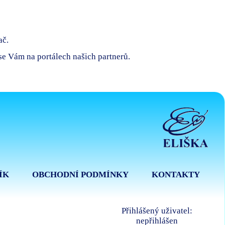
ač.
 se Vám na portálech našich partnerů.
ÍK
OBCHODNÍ PODMÍNKY
KONTAKTY
Přihlášený uživatel:
nepřihlášen