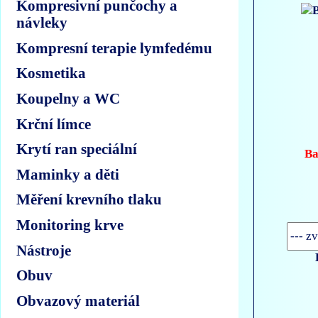
Kompresivní punčochy a
návleky
Kompresní terapie lymfedému
Kosmetika
Koupelny a WC
Krční límce
Krytí ran speciální
Ba
Maminky a děti
Měření krevního tlaku
Monitoring krve
Nástroje
Obuv
Obvazový materiál