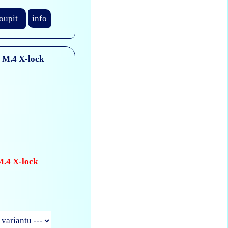
oupit
info
M.4 X-lock