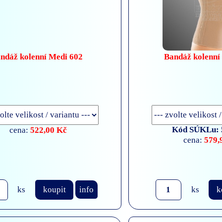
ndáž kolenní Medi 602
Bandáž kolenní
522,00 Kč
Kód SÚKLu: 
cena:
579,
cena:
ks
koupit
info
ks
k