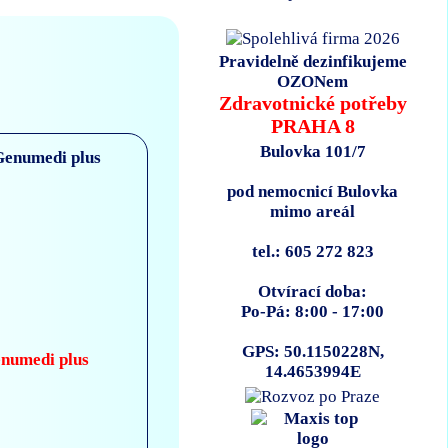
Pravidelně dezinfikujeme
OZONem
Zdravotnické potřeby
PRAHA 8
Bulovka 101/7
pod nemocnicí Bulovka
mimo areál
tel.: 605 272 823
Otvírací doba:
Po-Pá: 8:00 - 17:00
GPS: 50.1150228N,
enumedi plus
14.4653994E