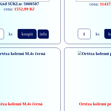
Kód SÚKLu: 5000587
11437
cena:
1552,99 Kč
cena:
ks
koupit
info
ks
k
éza kolenní M.4s černá
Ortéza kolenní pr