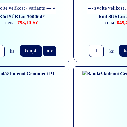
Kód SÚKLu: 5000642
Kód SÚKLu: 
793,10 Kč
849,
cena:
cena:
ks
koupit
info
ks
k