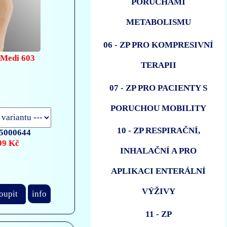
PORUCHAMI
METABOLISMU
06 - ZP PRO KOMPRESIVNÍ
 Medi 603
TERAPII
07 - ZP PRO PACIENTY S
PORUCHOU MOBILITY
10 - ZP RESPIRAČNÍ,
5000644
99 Kč
INHALAČNÍ A PRO
APLIKACI ENTERÁLNÍ
VÝŽIVY
oupit
info
11 - ZP