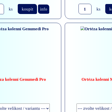
ks
koupit
info
ks
k
za kolenní Genumedi Pro
Ortéza kolenní 