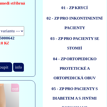
umedi stříbrná
01 - ZP KRYCÍ
02 - ZP PRO INKONTINENTNÍ
PACIENTY
5000642
03 - ZP PRO PACIENTY SE
10 Kč
STOMIÍ
04 - ZP ORTOPEDICKO
oupit
info
PROTETICKÉ A
ORTOPEDICKÁ OBUV
05 - ZP PRO PACIENTY S
DIABETEM A S JINÝMI