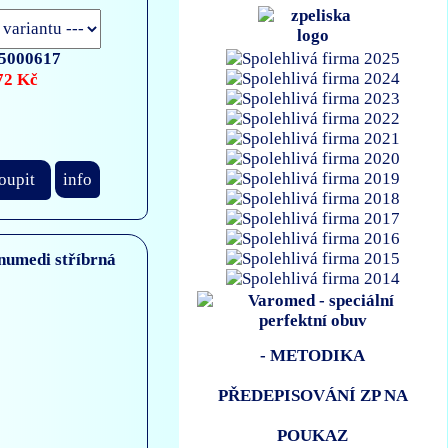
5000617
72 Kč
oupit
info
- METODIKA
PŘEDEPISOVÁNÍ ZP NA
POUKAZ