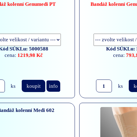
áž kolenní Genumedi PT
Bandáž kolenní Gen
Kód SÚKLu: 5000588
Kód SÚKLu: 
1219,98 Kč
793,
cena:
cena:
ks
koupit
info
ks
k