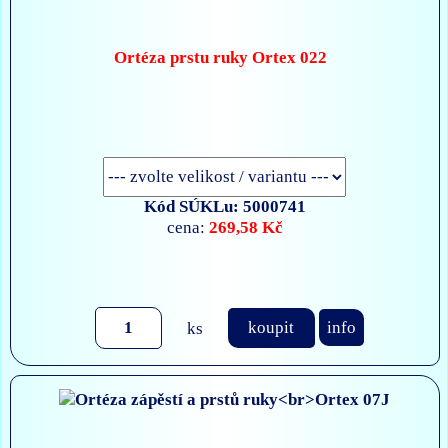
Ortéza prstu ruky Ortex 022
Kód SÚKLu: 5000741
269,58 Kč
cena:
ks
koupit
info