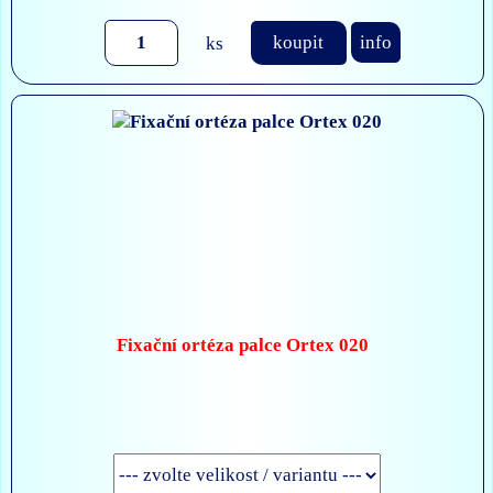
ks
koupit
info
Fixační ortéza palce Ortex 020