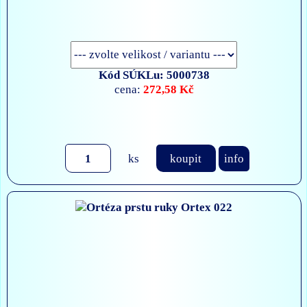
Kód SÚKLu: 5000738
272,58 Kč
cena:
ks
koupit
info