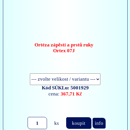
Ortéza zápěstí a prstů ruky
Ortex 07J
Kód SÚKLu: 5001929
367,71 Kč
cena:
ks
koupit
info