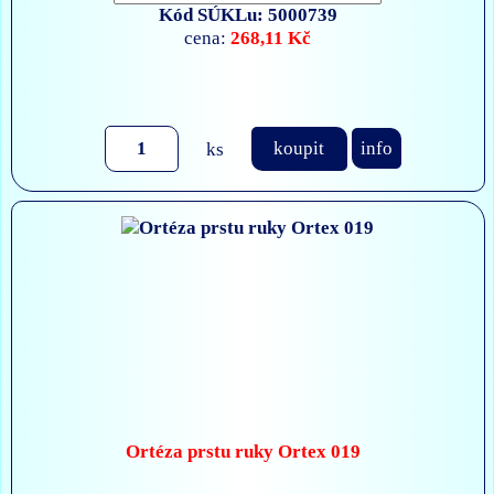
Kód SÚKLu: 5000739
268,11 Kč
cena:
ks
koupit
info
Ortéza prstu ruky Ortex 019