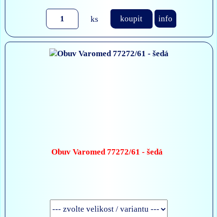
ks
koupit
info
Obuv Varomed 77272/61 - šedá