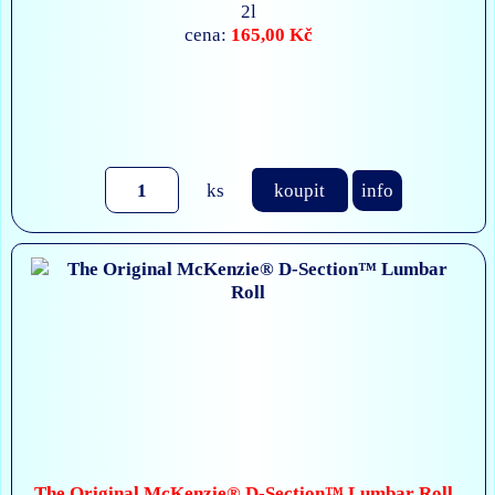
2l
165,00 Kč
cena:
ks
koupit
info
The Original McKenzie® D-Section™ Lumbar Roll