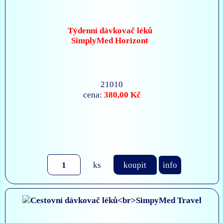
Týdenní dávkovač léků
SimplyMed Horizont
21010
380,00 Kč
cena:
ks
koupit
info