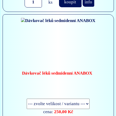
ks
koupit
info
Dávkovač léků sedmidenní ANABOX
250,00 Kč
cena: