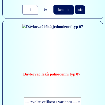
ks
koupit
info
Dávkovač léků jednodenní typ 07