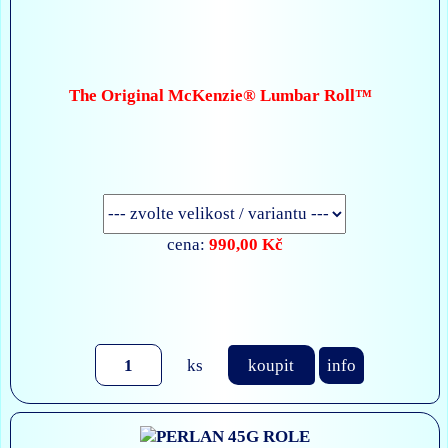
The Original McKenzie® Lumbar Roll™
990,00 Kč
cena:
ks
koupit
info