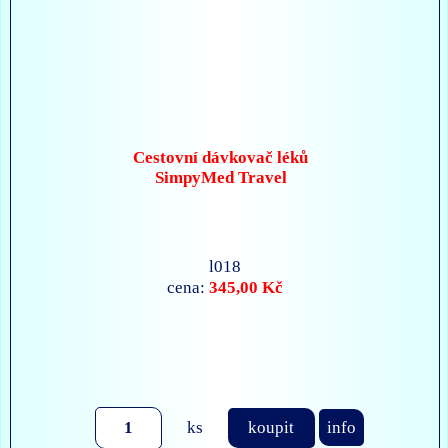
Cestovní dávkovač léků
SimpyMed Travel
l018
345,00 Kč
cena:
ks
koupit
info