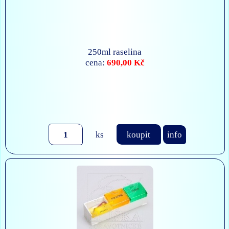
250ml raselina
690,00 Kč
cena:
ks
koupit
info