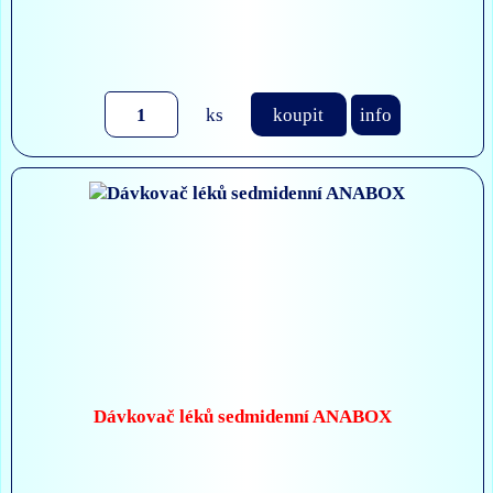
ks
koupit
info
Dávkovač léků sedmidenní ANABOX