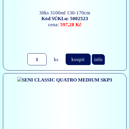
30ks 3100ml 130-170cm
Kód SÚKLu: 5002523
597,28 Kč
cena:
ks
koupit
info