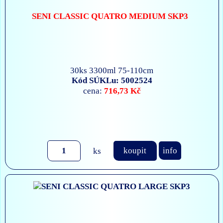
SENI CLASSIC QUATRO MEDIUM SKP3
30ks 3300ml 75-110cm
Kód SÚKLu: 5002524
716,73 Kč
cena:
ks
koupit
info