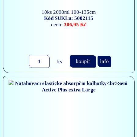
10ks 2000ml 100-135cm
Kód SÚKLu: 5002115
306,95 Kč
cena:
ks
koupit
info