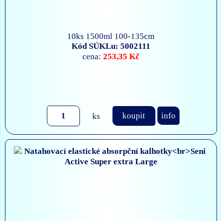
10ks 1500ml 100-135cm
Kód SÚKLu: 5002111
253,35 Kč
cena:
ks
koupit
info