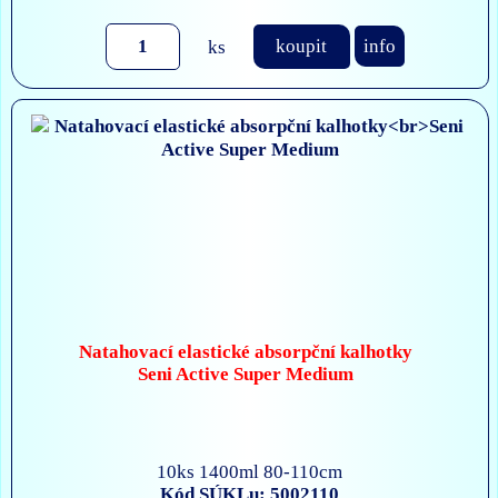
ks
koupit
info
Natahovací elastické absorpční kalhotky
Seni Active Super Medium
10ks 1400ml 80-110cm
Kód SÚKLu: 5002110