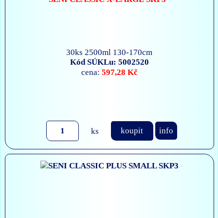
30ks 2500ml 130-170cm
Kód SÚKLu: 5002520
597,28 Kč
cena:
ks
koupit
info