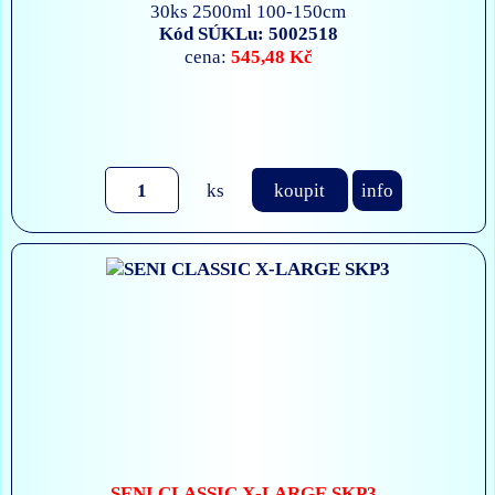
30ks 2500ml 100-150cm
Kód SÚKLu: 5002518
545,48 Kč
cena:
ks
koupit
info
SENI CLASSIC X-LARGE SKP3