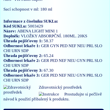
Sací schopnost v ml: 180 ml
Informace z číselníku SUKLu:
Kód SUKLu:
5003429
Název:
ABENA LIGHT MINI 1
Doplněk:
VLOŽKY ABSORPČNÍ. 180ML. 20KS
Úhrada pojišťovny 1:
58.37
Odbornost lékaře 1:
GER
GYN
PED
NEF
NEU
PRL
SLO
CHI
URN
SDP
Úhrada pojišťovny 2:
65.24
Odbornost lékaře 2:
GER
PED
NEF
NEU
GYN
PRL
SLO
CHI
URN
SDP
Úhrada pojišťovny 3:
67.30
Odbornost lékaře 3:
GER
PED
NEF
NEU
GYN
PRL
SLO
CHI
URN
SDP
Zdravotnický prostředek
Prostudujte si pečlivě
návod k použití přibalený k produktu.