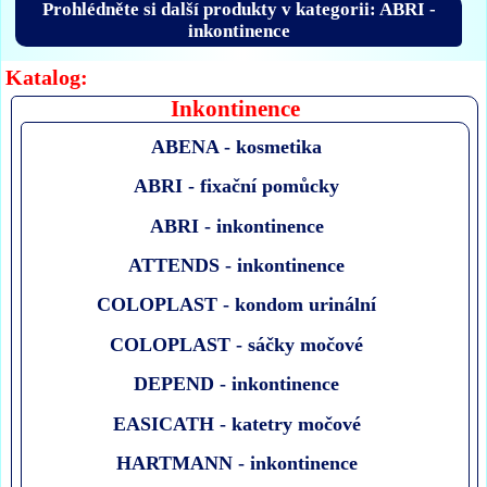
Prohlédněte si další produkty v kategorii: ABRI -
inkontinence
Katalog:
Inkontinence
ABENA - kosmetika
ABRI - fixační pomůcky
ABRI - inkontinence
ATTENDS - inkontinence
COLOPLAST - kondom urinální
COLOPLAST - sáčky močové
DEPEND - inkontinence
EASICATH - katetry močové
HARTMANN - inkontinence