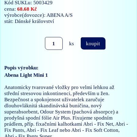
Kód SUKLu: 5003429
68.68 Kč
cena:
výrobce(dovozce): ABENA A/S
stát: Dánské království
ks
koupit
Popis výrobku:
Abena Light Mini 1
Anatomicky tvarované vložky pro velmi lehkou až
střední stresovou inkontinenci, především u žen.
Bezpečnost a spokojenost uživatelek zaručuje
dlouhovláknitá skandinávská buničina, nový
superabsorbent, Odour System (pachová absorpce) a
prodyšná spodní fólie Air Plus. Fixujeme spodním
prádlem, příp. fixačními kalhotkami Abri - Fix Net, Abri -
Fix Pants, Abri - Fix Leaf nebo Abri - Fix Soft Cotton,
Abri - Fix Pants Super.