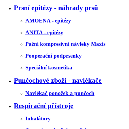
Prsní epitézy - náhrady prsů
AMOENA - epitézy
ANITA - epitézy
Pažní kompresivní návleky Maxis
Pooperační podprsenky
Speciální kosmetika
Punčochové zboží - navlékače
Navlékač ponožek a punčoch
Respirační přístroje
Inhalátory