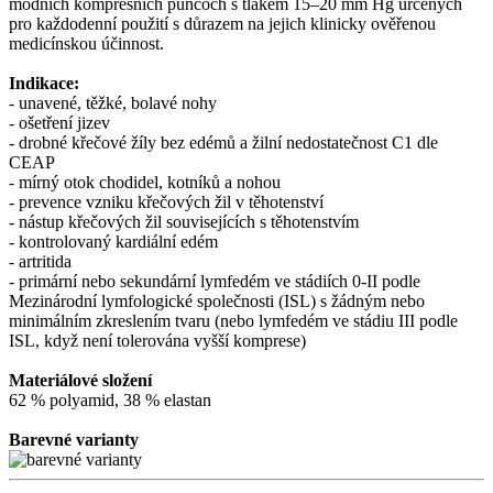
módních kompresních punčoch s tlakem 15–20 mm Hg určených
pro každodenní použití s důrazem na jejich klinicky ověřenou
medicínskou účinnost.
Indikace:
- unavené, těžké, bolavé nohy
- ošetření jizev
- drobné křečové žíly bez edémů a žilní nedostatečnost C1 dle
CEAP
- mírný otok chodidel, kotníků a nohou
- prevence vzniku křečových žil v těhotenství
- nástup křečových žil souvisejících s těhotenstvím
- kontrolovaný kardiální edém
- artritida
- primární nebo sekundární lymfedém ve stádiích 0-II podle
Mezinárodní lymfologické společnosti (ISL) s žádným nebo
minimálním zkreslením tvaru (nebo lymfedém ve stádiu III podle
ISL, když není tolerována vyšší komprese)
Materiálové složení
62 % polyamid, 38 % elastan
Barevné varianty