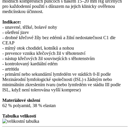
módních kompresních punčoch s tlakem 15–20 mm Hg určených
pro každodenní použití s důrazem na jejich klinicky ověřenou
medicínskou účinnost.
Indikace:
- unavené, těžké, bolavé nohy
- ošetření jizev
- drobné křečové žíly bez edémů a žilní nedostatečnost C1 dle
CEAP
- mírný otok chodidel, kotníků a nohou
- prevence vzniku křečových žil v těhotenství
- nástup křečových žil souvisejících s těhotenstvím
- kontrolovaný kardiální edém
- artritida
- primární nebo sekundární lymfedém ve stádiích 0-II podle
Mezinárodní lymfologické společnosti (ISL) s žádným nebo
minimálním zkreslením tvaru (nebo lymfedém ve stádiu III podle
ISL, když není tolerována vyšší komprese)
Materiálové složení
62 % polyamid, 38 % elastan
Tabulka velikostí