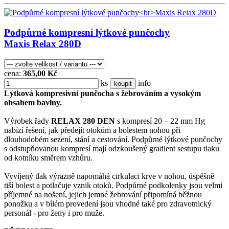
Podpůrné kompresní lýtkové punčochy
Maxis Relax 280D
cena:
365,00 Kč
ks
info
koupit
Lýtková kompresivní punčocha s žebrováním a vysokým
obsahem bavlny.
Výrobek řady
RELAX 280 DEN
s kompresí 20 – 22 mm Hg
nabízí řešení, jak předejít otokům a bolestem nohou při
dlouhodobém sezení, stání a cestování. Podpůrné lýtkové punčochy
s odstupňovanou kompresí mají odzkoušený gradient sestupu tlaku
od kotníku směrem vzhůru.
Vyvíjený tlak výrazně napomáhá cirkulaci krve v nohou, úspěšně
tiší bolest a potlačuje vznik otoků. Podpůrné podkolenky jsou velmi
příjemné na nošení, jejich jemné žebrování připomíná běžnou
ponožku a v bílém provedení jsou vhodné také pro zdravotnický
personál - pro ženy i pro muže.