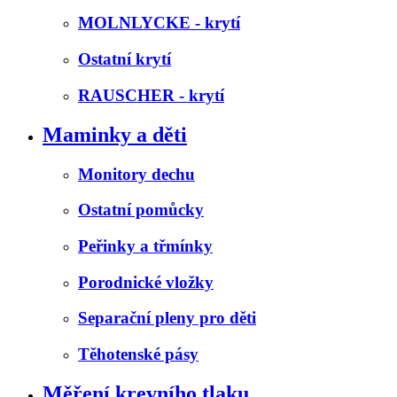
MOLNLYCKE - krytí
Ostatní krytí
RAUSCHER - krytí
Maminky a děti
Monitory dechu
Ostatní pomůcky
Peřinky a třmínky
Porodnické vložky
Separační pleny pro děti
Těhotenské pásy
Měření krevního tlaku