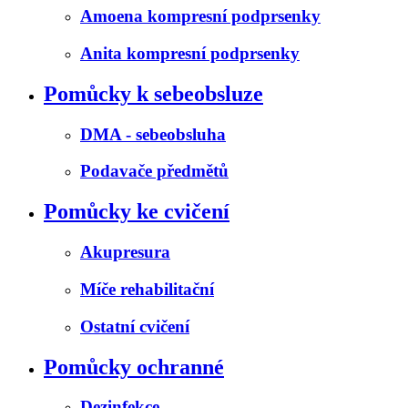
Amoena kompresní podprsenky
Anita kompresní podprsenky
Pomůcky k sebeobsluze
DMA - sebeobsluha
Podavače předmětů
Pomůcky ke cvičení
Akupresura
Míče rehabilitační
Ostatní cvičení
Pomůcky ochranné
Dezinfekce