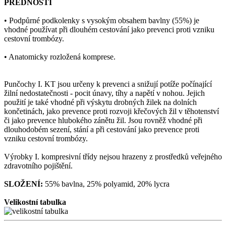
PŘEDNOSTI
• Podpůrné podkolenky s vysokým obsahem bavlny (55%) je
vhodné používat při dlouhém cestování jako prevenci proti vzniku
cestovní trombózy.
• Anatomicky rozložená komprese.
Punčochy I. KT jsou určeny k prevenci a snižují potíže počínající
žilní nedostatečnosti - pocit únavy, tíhy a napětí v nohou. Jejich
použití je také vhodné při výskytu drobných žilek na dolních
končetinách, jako prevence proti rozvoji křečových žil v těhotenství
či jako prevence hlubokého zánětu žil. Jsou rovněž vhodné při
dlouhodobém sezení, stání a při cestování jako prevence proti
vzniku cestovní trombózy.
Výrobky I. kompresivní třídy nejsou hrazeny z prostředků veřejného
zdravotního pojištění.
SLOŽENÍ:
55% bavlna, 25% polyamid, 20% lycra
Velikostní tabulka