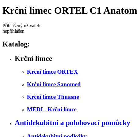
Krční límec ORTEL C1 Anatomi
Přihlášený uživatel:
nepřihlášen
Katalog:
Krční límce
Krční límce ORTEX
Krční límce Sanomed
Krční límce Thuasne
MEDI - Krční límce
Antidekubitní a polohovací pomůcky
Antidekubitní podložky