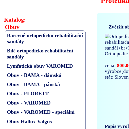
Protetik
Katalog:
Obuv
Zvětšit o
Barevné ortopedicko rehabilitační
sandály
Bílé ortopedicko rehabilitační
sandály
800.0
cena:
Lymfatická obuv VAROMED
výrobce(do
Obuv - BAMA - dámská
stát: Slove
Obuv - BAMA - pánská
Obuv - FLORETT
Obuv - VAROMED
Obuv - VAROMED - speciální
Obuv Hallux Valgus
Popis výro