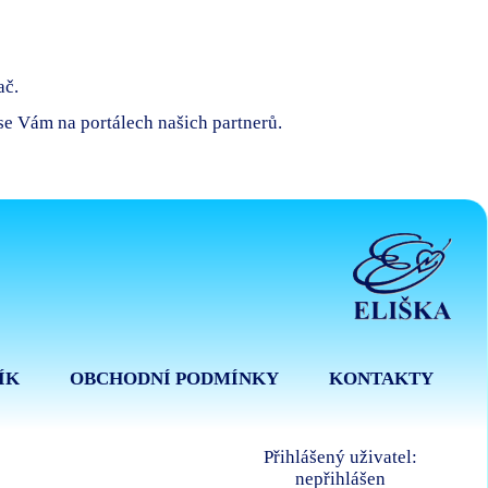
ač.
 se Vám na portálech našich partnerů.
ÍK
OBCHODNÍ PODMÍNKY
KONTAKTY
Přihlášený uživatel:
nepřihlášen