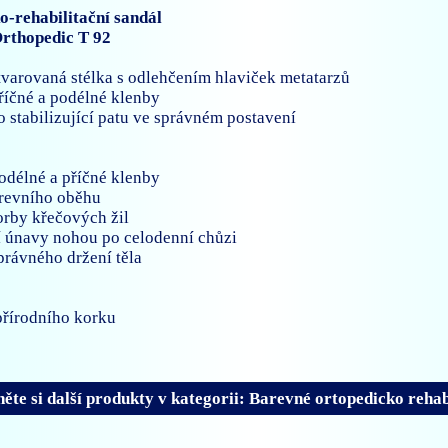
o-rehabilitační sandál
Orthopedic T 92
tvarovaná stélka s odlehčením hlaviček metatarzů
říčné a podélné klenby
ko stabilizující patu ve správném postavení
odélné a příčné klenby
krevního oběhu
vorby křečových žil
í únavy nohou po celodenní chůzi
právného držení těla
 přírodního korku
ěte si další produkty v kategorii: Barevné ortopedicko rehab