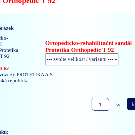
a Orthopedic T 92
brázek
Ortopedicko-rehabilitační sandál
Protetika Orthopedic T 92
0 Kč
vozce): PROTETIKA A.S.
nská republika
ks
k
bku: