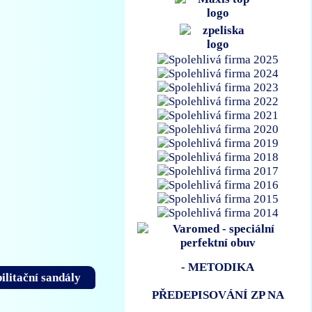
- METODIKA
ilitační sandály
PŘEDEPISOVÁNÍ ZP NA