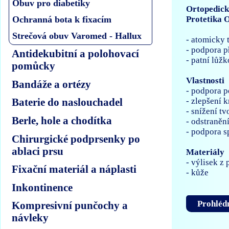
Obuv pro diabetiky
Ortopedick
Ochranná bota k fixacím
Protetika 
Strečová obuv Varomed - Hallux
- atomicky 
- podpora p
Antidekubitní a polohovací
- patní lůž
pomůcky
Vlastnosti
Bandáže a ortézy
- podpora p
- zlepšení 
Baterie do naslouchadel
- snížení t
Berle, hole a chodítka
- odstraněn
- podpora s
Chirurgické podprsenky po
ablaci prsu
Materiály
- výlisek z
Fixační materiál a náplasti
- kůže
Inkontinence
Prohlédn
Kompresivní punčochy a
návleky