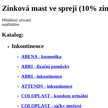
Zinková mast ve spreji (10% zi
Přihlášený uživatel:
nepřihlášen
Katalog:
Inkontinence
ABENA - kosmetika
ABRI - fixační pomůcky
ABRI - inkontinence
ATTENDS - inkontinence
COLOPLAST - kondom urinální
COLOPLAST - sáčky močové