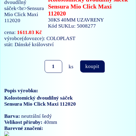
Sensura Mio Click Maxi
112020
30KS 40MM UZAVRENY
Kód SUKLu: 5008277
1611.03 Kč
cena:
výrobce(dovozce): COLOPLAST
stát: Dánské království
ks
koupit
Popis výrobku:
Kolostomický dvoudílný sáček
Sensura Mio Click Maxi 112020
Barva:
neutrální šedý
Velikost příruby:
40mm
Barevné značení: