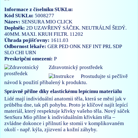
Informace z číselníku SUKLu:
Kód SUKLu:
5008277
Název:
SENSURA MIO CLICK
Doplněk:
2D UZAVŘENÝ SÁČEK. NEUTRÁLNÍ ŠEDÝ.
40MM. MAXI. KRUH FILTR. 11202
Úhrada pojišťovny:
1611.03
Odbornost lékaře:
GER
PED
ONK
NEF
INT
PRL
SDP
SLO
CHI
URN
Preskripční omezení:
P
Zdravotnický prostředek
Prostudujte si pečlivě
návod k použití přibalený k produktu.
Správně přilne díky elastickému lepícímu materiálu
Lidé mají individuální anatomii těla, která se mění jak v
průběhu dne, tak při pohybu. Proto je klíčové najít lepící
materiál, který respektuje křivky vašeho těla. Nový sáček
SenSura Mio přilne k individuálním křivkám těla –
zvládne dokonce i přilnutí ke stomii v komplikovaném
okolí - např. kýla, zjizvení a kožní záhyby.