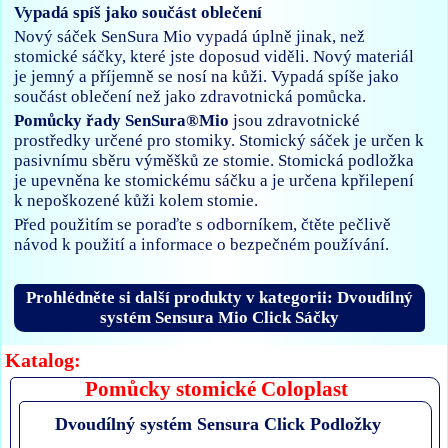
Vypadá spíš jako součást oblečení
Nový sáček SenSura Mio vypadá úplně jinak, než
stomické sáčky, které jste doposud viděli. Nový materiál
je jemný a příjemně se nosí na kůži. Vypadá spíše jako
součást oblečení než jako zdravotnická pomůcka.
Pomůcky řady SenSura®Mio
jsou zdravotnické
prostředky určené pro stomiky. Stomický sáček je určen k
pasivnímu sběru výměšků ze stomie. Stomická podložka
je upevněna ke stomickému sáčku a je určena kpřilepení
k nepoškozené kůži kolem stomie.
Před použitím se poraďte s odborníkem, čtěte pečlivě
návod k použití a informace o bezpečném používání.
Prohlédněte si další produkty v kategorii: Dvoudílný
systém Sensura Mio Click Sáčky
Katalog:
Pomůcky stomické Coloplast
Dvoudílný systém Sensura Click Podložky