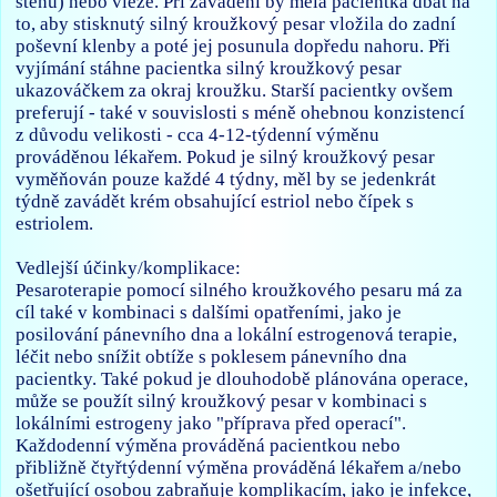
stěnu) nebo vleže. Při zavádění by měla pacientka dbát na
to, aby stisknutý silný kroužkový pesar vložila do zadní
poševní klenby a poté jej posunula dopředu nahoru. Při
vyjímání stáhne pacientka silný kroužkový pesar
ukazováčkem za okraj kroužku. Starší pacientky ovšem
preferují - také v souvislosti s méně ohebnou konzistencí
z důvodu velikosti - cca 4-12-týdenní výměnu
prováděnou lékařem. Pokud je silný kroužkový pesar
vyměňován pouze každé 4 týdny, měl by se jedenkrát
týdně zavádět krém obsahující estriol nebo čípek s
estriolem.
Vedlejší účinky/komplikace:
Pesaroterapie pomocí silného kroužkového pesaru má za
cíl také v kombinaci s dalšími opatřeními, jako je
posilování pánevního dna a lokální estrogenová terapie,
léčit nebo snížit obtíže s poklesem pánevního dna
pacientky. Také pokud je dlouhodobě plánována operace,
může se použít silný kroužkový pesar v kombinaci s
lokálními estrogeny jako "příprava před operací".
Každodenní výměna prováděná pacientkou nebo
přibližně čtyřtýdenní výměna prováděná lékařem a/nebo
ošetřující osobou zabraňuje komplikacím, jako je infekce,