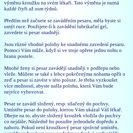
výměnu kroužku na svém lékaři. Tato výměna je nutná
každé čtyři až osm týdnů.
Předtím než začnete se zaváděním pesaru, měla byste si
umýt ruce. Použijete-li k zavádění lubrikační gel,
zavedete si pesar snadněji.
Jsou různé vhodné polohy ke snadnému zavedení pesaru.
Pomoci Vám může, když si ve stoje opřete jednu nohu o
hranu postele.
Mnohé ženy si pesar zavádějí snadněji v podřepu nebo
vleže. Můžete se také s lehce pokrčenýma nohama opřít o
zeď a pesar si zavést v této poloze. Je třeba vyzkoušet
více možností, abyste našla polohu, která Vám bude
nejvíce vyhovovat.
Pesar se zavádí složený, resp. stlačený do pochvy.
Umístěte pesar do polohy, kterou Vám ukázal Váš lékař.
Dbejte na to, abyste složený kroužek vložila do pochvy
co nejdále. Následně ho posuňte jednoduše dopředu a
nahoru. Pokud není kroužkový pesar správně umístěn,