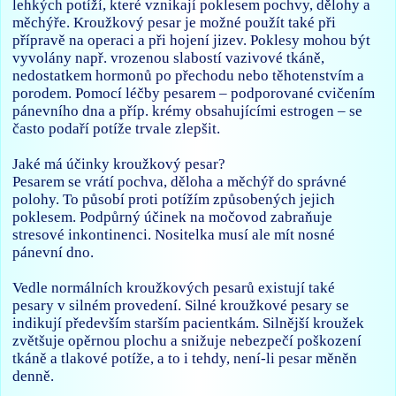
lehkých potíží, které vznikají poklesem pochvy, dělohy a
měchýře. Kroužkový pesar je možné použít také při
přípravě na operaci a při hojení jizev. Poklesy mohou být
vyvolány např. vrozenou slabostí vazivové tkáně,
nedostatkem hormonů po přechodu nebo těhotenstvím a
porodem. Pomocí léčby pesarem – podporované cvičením
pánevního dna a příp. krémy obsahujícími estrogen – se
často podaří potíže trvale zlepšit.
Jaké má účinky kroužkový pesar?
Pesarem se vrátí pochva, děloha a měchýř do správné
polohy. To působí proti potížím způsobených jejich
poklesem. Podpůrný účinek na močovod zabraňuje
stresové inkontinenci. Nositelka musí ale mít nosné
pánevní dno.
Vedle normálních kroužkových pesarů existují také
pesary v silném provedení. Silné kroužkové pesary se
indikují především starším pacientkám. Silnější kroužek
zvětšuje opěrnou plochu a snižuje nebezpečí poškození
tkáně a tlakové potíže, a to i tehdy, není-li pesar měněn
denně.