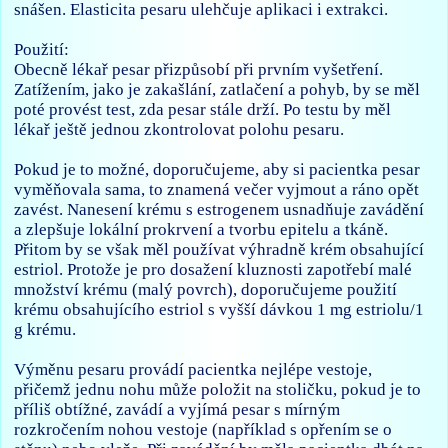
snášen. Elasticita pesaru ulehčuje aplikaci i extrakci.
Použití:
Obecně lékař pesar přizpůsobí při prvním vyšetření.
Zatížením, jako je zakašlání, zatlačení a pohyb, by se měl
poté provést test, zda pesar stále drží. Po testu by měl
lékař ještě jednou zkontrolovat polohu pesaru.
Pokud je to možné, doporučujeme, aby si pacientka pesar
vyměňovala sama, to znamená večer vyjmout a ráno opět
zavést. Nanesení krému s estrogenem usnadňuje zavádění
a zlepšuje lokální prokrvení a tvorbu epitelu a tkáně.
Přitom by se však měl používat výhradně krém obsahující
estriol. Protože je pro dosažení kluznosti zapotřebí malé
množství krému (malý povrch), doporučujeme použití
krému obsahujícího estriol s vyšší dávkou 1 mg estriolu/1
g krému.
Výměnu pesaru provádí pacientka nejlépe vestoje,
přičemž jednu nohu může položit na stoličku, pokud je to
příliš obtížné, zavádí a vyjímá pesar s mírným
rozkročením nohou vestoje (například s opřením se o