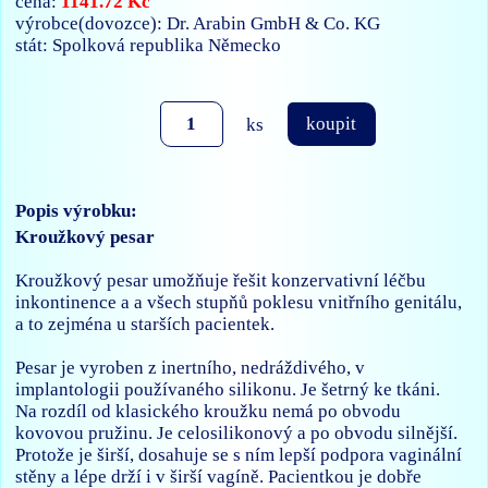
1141.72 Kč
cena:
výrobce(dovozce): Dr. Arabin GmbH & Co. KG
stát: Spolková republika Německo
ks
koupit
Popis výrobku:
Kroužkový pesar
Kroužkový pesar umožňuje řešit konzervativní léčbu
inkontinence a a všech stupňů poklesu vnitřního genitálu,
a to zejména u starších pacientek.
Pesar je vyroben z inertního, nedráždivého, v
implantologii používaného silikonu. Je šetrný ke tkáni.
Na rozdíl od klasického kroužku nemá po obvodu
kovovou pružinu. Je celosilikonový a po obvodu silnější.
Protože je širší, dosahuje se s ním lepší podpora vaginální
stěny a lépe drží i v širší vagíně. Pacientkou je dobře