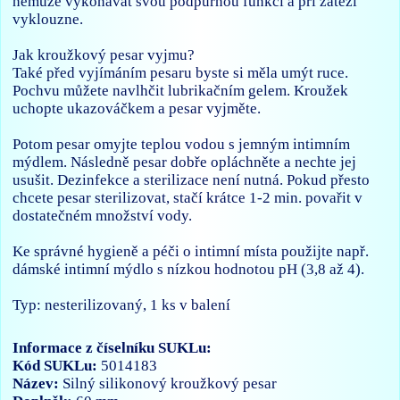
nemůže vykonávat svou podpůrnou funkci a při zátěži
vyklouzne.
Jak kroužkový pesar vyjmu?
Také před vyjímáním pesaru byste si měla umýt ruce.
Pochvu můžete navlhčit lubrikačním gelem. Kroužek
uchopte ukazováčkem a pesar vyjměte.
Potom pesar omyjte teplou vodou s jemným intimním
mýdlem. Následně pesar dobře opláchněte a nechte jej
usušit. Dezinfekce a sterilizace není nutná. Pokud přesto
chcete pesar sterilizovat, stačí krátce 1-2 min. povařit v
dostatečném množství vody.
Ke správné hygieně a péči o intimní místa použijte např.
dámské intimní mýdlo s nízkou hodnotou pH (3,8 až 4).
Typ: nesterilizovaný, 1 ks v balení
Informace z číselníku SUKLu:
Kód SUKLu:
5014183
Název:
Silný silikonový kroužkový pesar