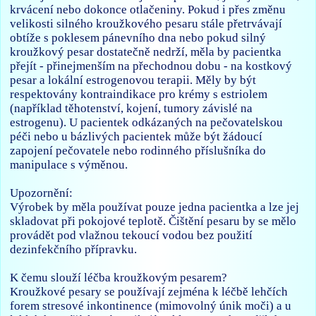
krvácení nebo dokonce otlačeniny. Pokud i přes změnu
velikosti silného kroužkového pesaru stále přetrvávají
obtíže s poklesem pánevního dna nebo pokud silný
kroužkový pesar dostatečně nedrží, měla by pacientka
přejít - přinejmenším na přechodnou dobu - na kostkový
pesar a lokální estrogenovou terapii. Měly by být
respektovány kontraindikace pro krémy s estriolem
(například těhotenství, kojení, tumory závislé na
estrogenu). U pacientek odkázaných na pečovatelskou
péči nebo u bázlivých pacientek může být žádoucí
zapojení pečovatele nebo rodinného příslušníka do
manipulace s výměnou.
Upozornění:
Výrobek by měla používat pouze jedna pacientka a lze jej
skladovat při pokojové teplotě. Čištění pesaru by se mělo
provádět pod vlažnou tekoucí vodou bez použití
dezinfekčního přípravku.
K čemu slouží léčba kroužkovým pesarem?
Kroužkové pesary se používají zejména k léčbě lehčích
forem stresové inkontinence (mimovolný únik moči) a u