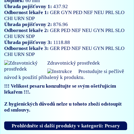
Doplněk:
60 mm
Úhrada pojišťovny 1:
437.92
Odbornost lékaře 1:
GER
GYN
PED
NEF
NEU
PRL
SLO
CHI
URN
SDP
Úhrada pojišťovny 2:
876.96
Odbornost lékaře 2:
GER
PED
NEF
NEU
GYN
PRL
SLO
CHI
URN
SDP
Úhrada pojišťovny 3:
1118.88
Odbornost lékaře 3:
GER
PED
NEF
NEU
GYN
PRL
SLO
CHI
URN
SDP
Zdravotnický prostředek
Prostudujte si pečlivě
návod k použití přibalený k produktu.
!!! Velikost pesaru konzultujte se svým ošetřujícím
lékařem !!!.
Z hygienických důvodů nelze u tohoto zboží odstoupit
od smlouvy.
Prohlédněte si další produkty v kategorii: Pesary