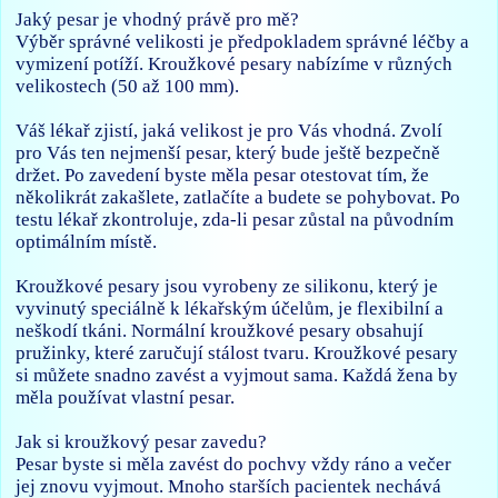
Jaký pesar je vhodný právě pro mě?
Výběr správné velikosti je předpokladem správné léčby a
vymizení potíží. Kroužkové pesary nabízíme v různých
velikostech (50 až 100 mm).
Váš lékař zjistí, jaká velikost je pro Vás vhodná. Zvolí
pro Vás ten nejmenší pesar, který bude ještě bezpečně
držet. Po zavedení byste měla pesar otestovat tím, že
několikrát zakašlete, zatlačíte a budete se pohybovat. Po
testu lékař zkontroluje, zda-li pesar zůstal na původním
optimálním místě.
Kroužkové pesary jsou vyrobeny ze silikonu, který je
vyvinutý speciálně k lékařským účelům, je flexibilní a
neškodí tkáni. Normální kroužkové pesary obsahují
pružinky, které zaručují stálost tvaru. Kroužkové pesary
si můžete snadno zavést a vyjmout sama. Každá žena by
měla používat vlastní pesar.
Jak si kroužkový pesar zavedu?
Pesar byste si měla zavést do pochvy vždy ráno a večer
jej znovu vyjmout. Mnoho starších pacientek nechává