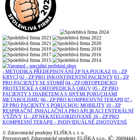
- METODIKA PŘEDEPISOVÁNÍ ZP NA POUKAZ
01 - ZP
KRYCÍ
02 - ZP PRO INKONTINENTNÍ PACIENTY
03 - ZP
PRO PACIENTY SE STOMIÍ
04 - ZP ORTOPEDICKO
PROTETICKÉ A ORTOPEDICKÁ OBUV
05 - ZP PRO
PACIENTY S DIABETEM A S JINÝMI PORUCHAMI
METABOLISMU
06 - ZP PRO KOMPRESIVNÍ TERAPII
07 -
ZP PRO PACIENTY S PORUCHOU MOBILITY
10 - ZP
RESPIRAČNÍ, INHALAČNÍ A PRO APLIKACI ENTERÁLNÍ
VÝŽIVY
11 - ZP NEKATEGORIZOVANÉ
26 - ZP PRO
KOMPRESNÍ TERAPII – INDIVIDUÁLNĚ ZHOTOVENÉ
© Zdravotnické prodejny ELIŠKA s. r. o.
Provozovatel: Zdravotnické prodejny ELIŠKA s.r.o., IČ: 26694441,