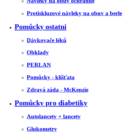
Návleky na obuv ochranné
Protiskluzové návleky na obuv a berle
Pomůcky ostatni
Dávkovače léků
Obklady
PERLAN
Pomůcky - klíšťata
Zdravá záda - McKenzie
Pomůcky pro diabetiky
Autolancety + lancety
Glukometry