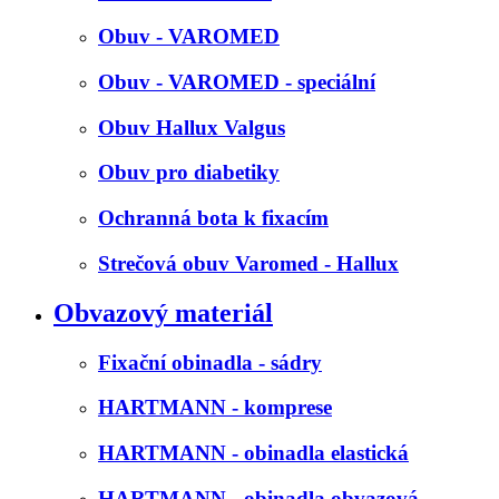
Obuv - VAROMED
Obuv - VAROMED - speciální
Obuv Hallux Valgus
Obuv pro diabetiky
Ochranná bota k fixacím
Strečová obuv Varomed - Hallux
Obvazový materiál
Fixační obinadla - sádry
HARTMANN - komprese
HARTMANN - obinadla elastická
HARTMANN - obinadla obvazová