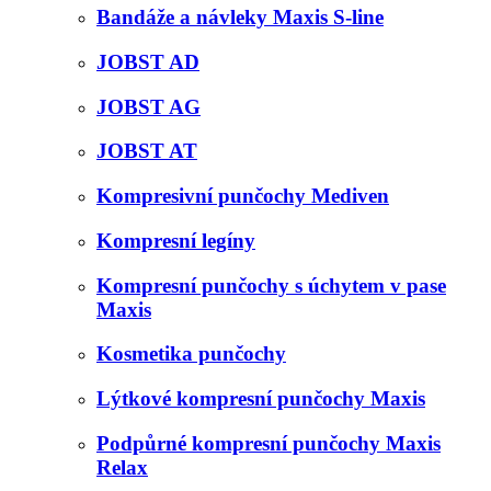
Bandáže a návleky Maxis S-line
JOBST AD
JOBST AG
JOBST AT
Kompresivní punčochy Mediven
Kompresní legíny
Kompresní punčochy s úchytem v pase
Maxis
Kosmetika punčochy
Lýtkové kompresní punčochy Maxis
Podpůrné kompresní punčochy Maxis
Relax