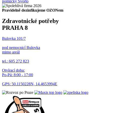
pomůcky Svorto
Pravidelně dezinfikujeme OZONem
Zdravotnické potřeby
PRAHA 8
Bulovka 101/7
pod nemocnicí Bulovka
mimo areál
tel.: 605 272 823
Otvírací doba:
Po-Pá: 8:00 - 17:00
GPS: 50.1150228N, 14.4653994E