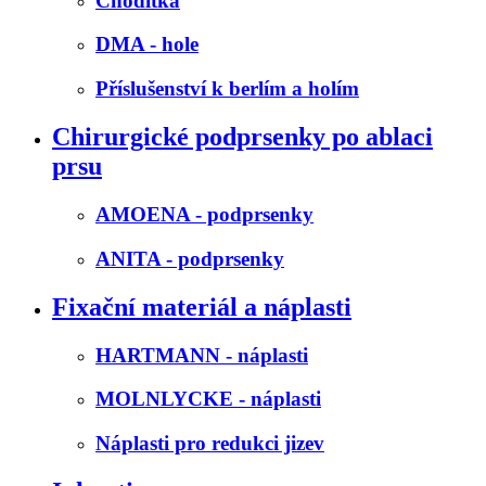
Chodítka
DMA - hole
Příslušenství k berlím a holím
Chirurgické podprsenky po ablaci
prsu
AMOENA - podprsenky
ANITA - podprsenky
Fixační materiál a náplasti
HARTMANN - náplasti
MOLNLYCKE - náplasti
Náplasti pro redukci jizev