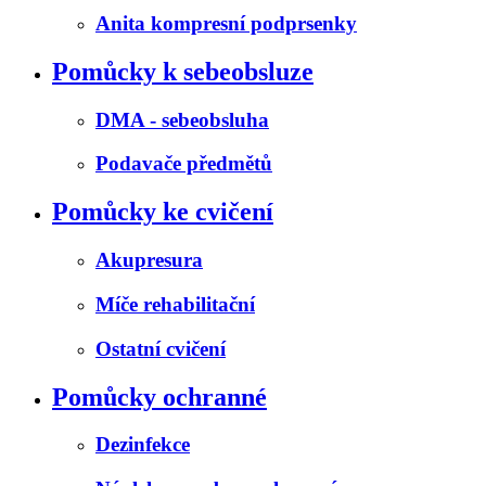
Anita kompresní podprsenky
Pomůcky k sebeobsluze
DMA - sebeobsluha
Podavače předmětů
Pomůcky ke cvičení
Akupresura
Míče rehabilitační
Ostatní cvičení
Pomůcky ochranné
Dezinfekce