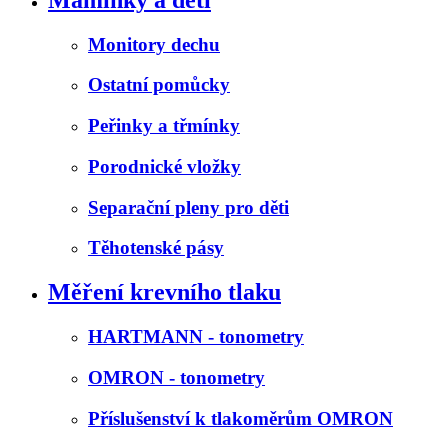
Monitory dechu
Ostatní pomůcky
Peřinky a třmínky
Porodnické vložky
Separační pleny pro děti
Těhotenské pásy
Měření krevního tlaku
HARTMANN - tonometry
OMRON - tonometry
Příslušenství k tlakoměrům OMRON