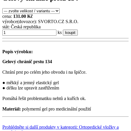
cena:
131.00 Kč
výrobce(dovozce): SVORTO.CZ S.R.O.
stát: Česká republika
ks
koupit
Popis výrobku:
Gelový chránič prstu 134
Chrání prst po celém jeho obvodu i na špičce.
● měkký a jemný elastický gel
● délku lze upravit zastřižením
Pomáhá řešit problematiku nehtů a kuřích ok.
Materiál:
polymerní gel pro medicinální použití
Prohlédněte si další produkty v kategorii: Ortopedické vložky a