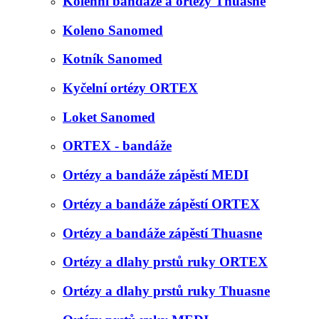
Kolenní bandáže a ortézy Thuasne
Koleno Sanomed
Kotník Sanomed
Kyčelní ortézy ORTEX
Loket Sanomed
ORTEX - bandáže
Ortézy a bandáže zápěstí MEDI
Ortézy a bandáže zápěstí ORTEX
Ortézy a bandáže zápěstí Thuasne
Ortézy a dlahy prstů ruky ORTEX
Ortézy a dlahy prstů ruky Thuasne