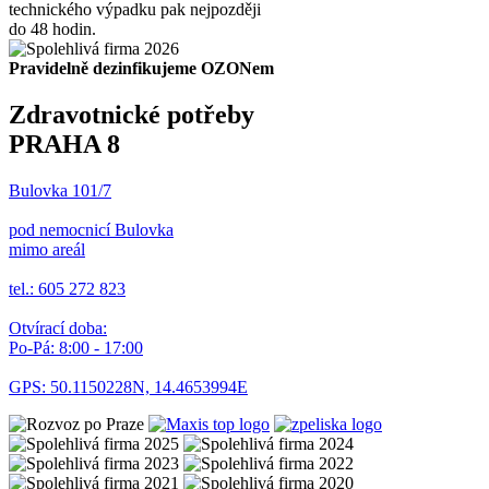
technického výpadku pak nejpozději
do 48 hodin.
Pravidelně dezinfikujeme OZONem
Zdravotnické potřeby
PRAHA 8
Bulovka 101/7
pod nemocnicí Bulovka
mimo areál
tel.: 605 272 823
Otvírací doba:
Po-Pá: 8:00 - 17:00
GPS: 50.1150228N, 14.4653994E