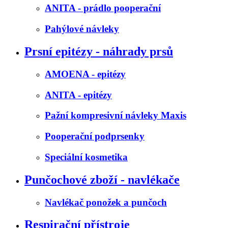
ANITA - prádlo pooperační
Pahýlové návleky
Prsní epitézy - náhrady prsů
AMOENA - epitézy
ANITA - epitézy
Pažní kompresivní návleky Maxis
Pooperační podprsenky
Speciální kosmetika
Punčochové zboží - navlékače
Navlékač ponožek a punčoch
Respirační přístroje