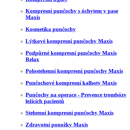
Kompresní punčochy s úchytem v pase
Maxis
Kosmetika punčochy
Lýtkové kompresní punčochy Maxis
Podpůrné kompresní punčochy Maxis
Relax
Polostehenní kompresní punčochy Maxis
Punčochové kompresní kalhoty Maxis
Punčochy na operace - Prevence trombózy
ležících pacientů
Stehenní kompresní punčochy Maxis
Zdravotní ponožky Maxis