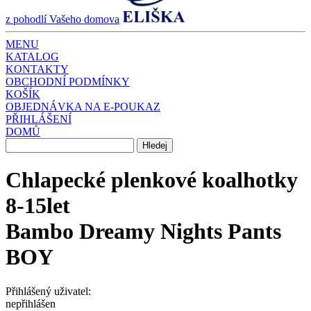
z pohodlí Vašeho domova
MENU
KATALOG
KONTAKTY
OBCHODNÍ PODMÍNKY
KOŠÍK
OBJEDNÁVKA NA E-POUKAZ
PŘIHLÁŠENÍ
DOMŮ
Chlapecké plenkové koalhotky
8-15let
Bambo Dreamy Nights Pants
BOY
Přihlášený uživatel:
nepřihlášen