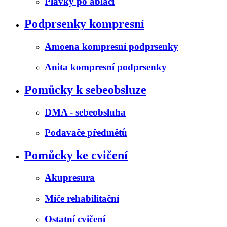
Plavky po ablaci
Podprsenky kompresní
Amoena kompresní podprsenky
Anita kompresní podprsenky
Pomůcky k sebeobsluze
DMA - sebeobsluha
Podavače předmětů
Pomůcky ke cvičení
Akupresura
Míče rehabilitační
Ostatní cvičení