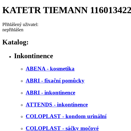
KATETR TIEMANN 116013422
Přihlášený uživatel:
nepřihlášen
Katalog:
Inkontinence
ABENA - kosmetika
ABRI - fixační pomůcky
ABRI - inkontinence
ATTENDS - inkontinence
COLOPLAST - kondom urinální
COLOPLAST - sáčky močové