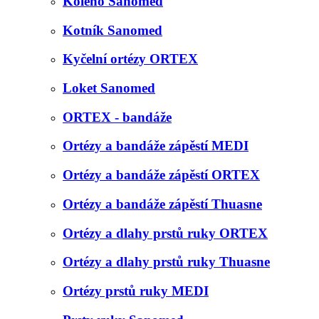
Koleno Sanomed
Kotník Sanomed
Kyčelní ortézy ORTEX
Loket Sanomed
ORTEX - bandáže
Ortézy a bandáže zápěstí MEDI
Ortézy a bandáže zápěstí ORTEX
Ortézy a bandáže zápěstí Thuasne
Ortézy a dlahy prstů ruky ORTEX
Ortézy a dlahy prstů ruky Thuasne
Ortézy prstů ruky MEDI