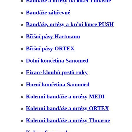
Bandáže a ortézy na loket Thuasne
Bandáže záhřevné
Bandáže, ortézy a krční límce PUSH
Břišní pásy Hartmann
Břišní pásy ORTEX
Dolní končetina Sanomed
Fixace kloubů prstů ruky
Horní končetina Sanomed
Kolenní bandáže a ortézy MEDI
Kolenní bandáže a ortézy ORTEX
Kolenní bandáže a ortézy Thuasne