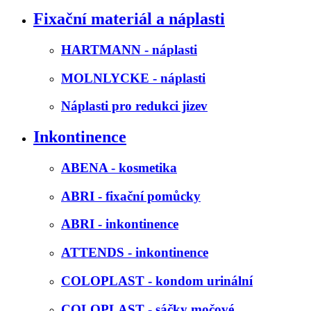
Fixační materiál a náplasti
HARTMANN - náplasti
MOLNLYCKE - náplasti
Náplasti pro redukci jizev
Inkontinence
ABENA - kosmetika
ABRI - fixační pomůcky
ABRI - inkontinence
ATTENDS - inkontinence
COLOPLAST - kondom urinální
COLOPLAST - sáčky močové