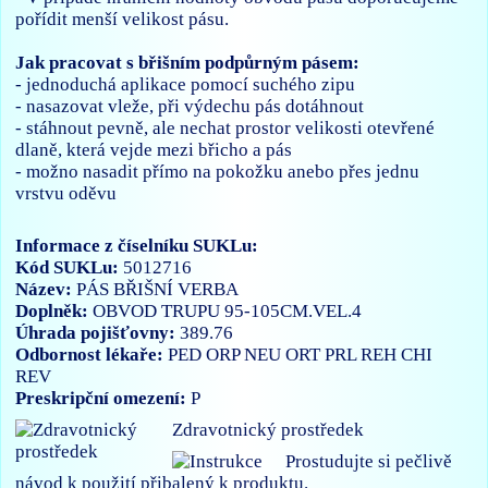
pořídit menší velikost pásu.
Jak pracovat s břišním podpůrným pásem:
- jednoduchá aplikace pomocí suchého zipu
- nasazovat vleže, při výdechu pás dotáhnout
- stáhnout pevně, ale nechat prostor velikosti otevřené
dlaně, která vejde mezi břicho a pás
- možno nasadit přímo na pokožku anebo přes jednu
vrstvu oděvu
Informace z číselníku SUKLu:
Kód SUKLu:
5012716
Název:
PÁS BŘIŠNÍ VERBA
Doplněk:
OBVOD TRUPU 95-105CM.VEL.4
Úhrada pojišťovny:
389.76
Odbornost lékaře:
PED
ORP
NEU
ORT
PRL
REH
CHI
REV
Preskripční omezení:
P
Zdravotnický prostředek
Prostudujte si pečlivě
návod k použití přibalený k produktu.