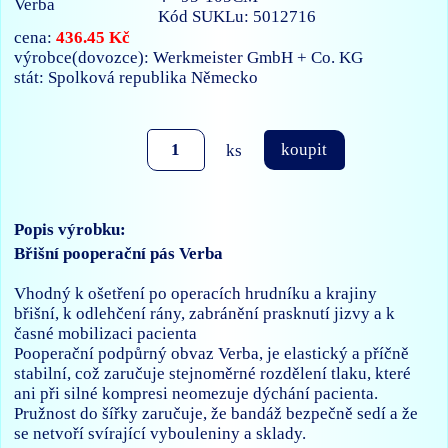
Kód SUKLu: 5012716
436.45 Kč
cena:
výrobce(dovozce): Werkmeister GmbH + Co. KG
stát: Spolková republika Německo
ks
koupit
Popis výrobku:
Břišní pooperační pás Verba
Vhodný k ošetření po operacích hrudníku a krajiny
břišní, k odlehčení rány, zabránění prasknutí jizvy a k
časné mobilizaci pacienta
Pooperační podpůrný obvaz Verba, je elastický a příčně
stabilní, což zaručuje stejnoměrné rozdělení tlaku, které
ani při silné kompresi neomezuje dýchání pacienta.
Pružnost do šířky zaručuje, že bandáž bezpečně sedí a že
se netvoří svírající vybouleniny a sklady.