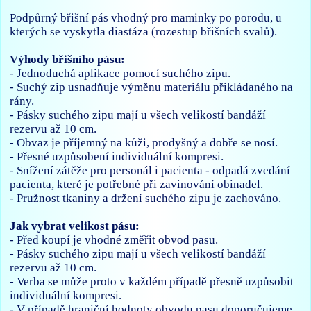
Podpůrný břišní pás vhodný pro maminky po porodu, u
kterých se vyskytla diastáza (rozestup břišních svalů).
Výhody břišního pásu:
- Jednoduchá aplikace pomocí suchého zipu.
- Suchý zip usnadňuje výměnu materiálu přikládaného na
rány.
- Pásky suchého zipu mají u všech velikostí bandáží
rezervu až 10 cm.
- Obvaz je příjemný na kůži, prodyšný a dobře se nosí.
- Přesné uzpůsobení individuální kompresi.
- Snížení zátěže pro personál i pacienta - odpadá zvedání
pacienta, které je potřebné při zavinování obinadel.
- Pružnost tkaniny a držení suchého zipu je zachováno.
Jak vybrat velikost pásu:
- Před koupí je vhodné změřit obvod pasu.
- Pásky suchého zipu mají u všech velikostí bandáží
rezervu až 10 cm.
- Verba se může proto v každém případě přesně uzpůsobit
individuální kompresi.
- V případě hraniční hodnoty obvodu pasu doporučujeme