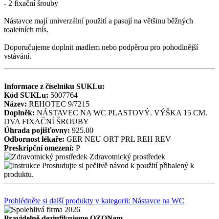
- 2 fixační šrouby
Nástavce mají univerzální použití a pasují na většinu běžných
toaletních mís.
Doporučujeme doplnit madlem nebo podpěrou pro pohodlnější
vstávání.
Informace z číselníku SUKLu:
Kód SUKLu:
5007764
Název:
REHOTEC 9/7215
Doplněk:
NÁSTAVEC NA WC PLASTOVÝ. VÝŠKA 15 CM.
DVA FIXAČNÍ ŠROUBY
Úhrada pojišťovny:
925.00
Odbornost lékaře:
GER
NEU
ORT
PRL
REH
REV
Preskripční omezení:
P
Zdravotnický prostředek
Prostudujte si pečlivě návod k použití přibalený k
produktu.
Prohlédněte si další produkty v kategorii: Nástavce na WC
Pravidelně dezinfikujeme OZONem