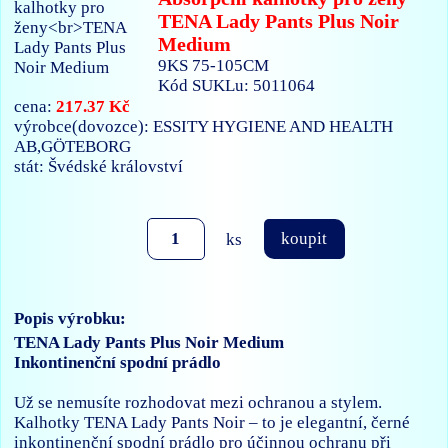
TENA Lady Pants Plus Noir
Medium
9KS 75-105CM
Kód SUKLu: 5011064
217.37 Kč
cena:
výrobce(dovozce): ESSITY HYGIENE AND HEALTH
AB,GÖTEBORG
stát: Švédské království
ks
koupit
Popis výrobku:
TENA Lady Pants Plus Noir Medium
Inkontinenční spodní prádlo
Už se nemusíte rozhodovat mezi ochranou a stylem.
Kalhotky TENA Lady Pants Noir – to je elegantní, černé
inkontinenční spodní prádlo pro účinnou ochranu při