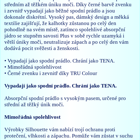
středním až těžkém úniku moči. Díky černé barvě zvenku
i zevnitř vypadají jako běžné spodní prádlo a jsou
dokonale diskrétní. Vysoký pas, dámský design a měkká
textilie zajišťují, že kalhotky zůstanou po celý den
pohodlně na svém místě, zatímco spolehlivé absorpční
jádro se stupněm savosti Plus v sobě rychle uzamyká i
větší úniky moči, neutralizuje zápach a po celý den vám
dodává pocit svěžesti a ženskosti.
• Vypadají jako spodní prádlo. Chrání jako TENA.
• Mimořádná spolehlivost
• Černé zvenku i zevnitř díky TRU Colour
Vypadají jako spodní prádlo. Chrání jako TENA.
Absorpční spodní prádlo s vysokým pasem, určené pro
střední až těžký únik moči.
Mimořádná spolehlivost
Výrobky Silhouette vám nabízí trojí ochranu proti
protečení, vlhkosti a zápachu. Pomůže vám zůstat v suchu