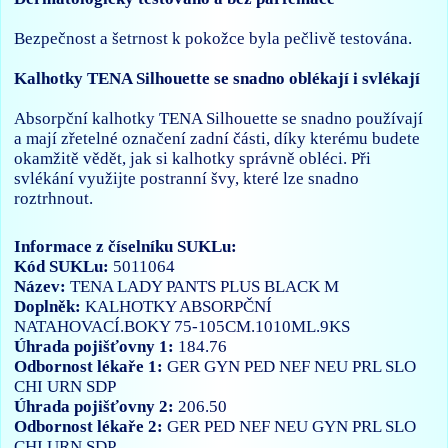
Bezpečnost a šetrnost k pokožce byla pečlivě testována.
Kalhotky TENA Silhouette se snadno oblékají i svlékají
Absorpční kalhotky TENA Silhouette se snadno používají
a mají zřetelné označení zadní části, díky kterému budete
okamžitě vědět, jak si kalhotky správně obléci. Při
svlékání využijte postranní švy, které lze snadno
roztrhnout.
Informace z číselníku SUKLu:
Kód SUKLu:
5011064
Název:
TENA LADY PANTS PLUS BLACK M
Doplněk:
KALHOTKY ABSORPČNÍ
NATAHOVACÍ.BOKY 75-105CM.1010ML.9KS
Úhrada pojišťovny 1:
184.76
Odbornost lékaře 1:
GER
GYN
PED
NEF
NEU
PRL
SLO
CHI
URN
SDP
Úhrada pojišťovny 2:
206.50
Odbornost lékaře 2:
GER
PED
NEF
NEU
GYN
PRL
SLO
CHI
URN
SDP