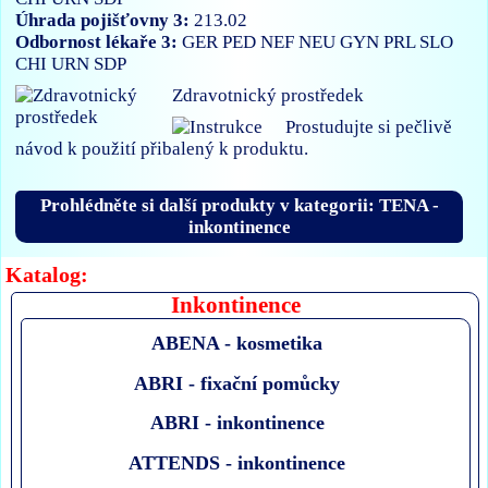
Úhrada pojišťovny 3:
213.02
Odbornost lékaře 3:
GER
PED
NEF
NEU
GYN
PRL
SLO
CHI
URN
SDP
Zdravotnický prostředek
Prostudujte si pečlivě
návod k použití přibalený k produktu.
Prohlédněte si další produkty v kategorii: TENA -
inkontinence
Katalog:
Inkontinence
ABENA - kosmetika
ABRI - fixační pomůcky
ABRI - inkontinence
ATTENDS - inkontinence