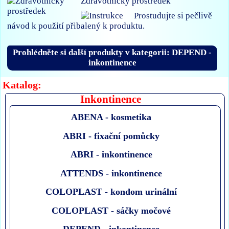
Zdravotnický prostředek
Prostudujte si pečlivě
návod k použití přibalený k produktu.
Prohlédněte si další produkty v kategorii: DEPEND -
inkontinence
Katalog:
Inkontinence
ABENA - kosmetika
ABRI - fixační pomůcky
ABRI - inkontinence
ATTENDS - inkontinence
COLOPLAST - kondom urinální
COLOPLAST - sáčky močové