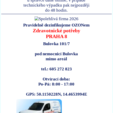
u správce daně online; v případě
technického výpadku pak nejpozději
do 48 hodin.
Pravidelně dezinfikujeme OZONem
Zdravotnické potřeby
PRAHA 8
Bulovka 101/7
pod nemocnicí Bulovka
mimo areál
tel.: 605 272 823
Otvírací doba:
Po-Pá: 8:00 - 17:00
GPS: 50.1150228N, 14.4653994E