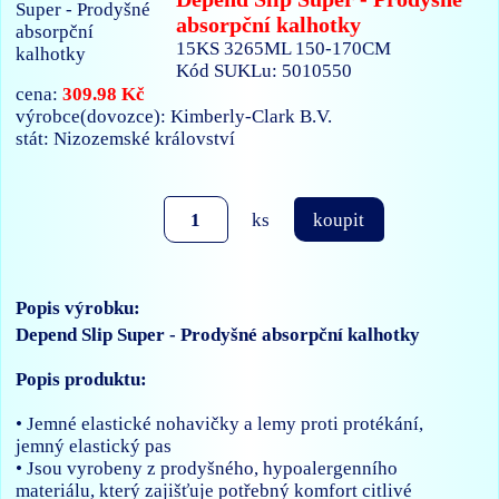
absorpční kalhotky
15KS 3265ML 150-170CM
Kód SUKLu: 5010550
309.98 Kč
cena:
výrobce(dovozce): Kimberly-Clark B.V.
stát: Nizozemské království
ks
koupit
Popis výrobku:
Depend Slip Super - Prodyšné absorpční kalhotky
Popis produktu:
• Jemné elastické nohavičky a lemy proti protékání,
jemný elastický pas
• Jsou vyrobeny z prodyšného, hypoalergenního
materiálu, který zajišťuje potřebný komfort citlivé