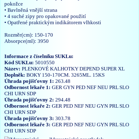
pokožce
• Bavlněná vnější strana
• 4 suché zipy pro opakované použití
• Opatřené praktickým indikátorem vlhkosti
Rozměr(cm): 150-170
Absorpce(ml): 3950
Informace z číselníku SUKLu:
Kód SUKLu:
5010550
Název:
PLENKOVÉ KALHOTKY DEPEND SUPER XL
Doplněk:
BOKY 150-170CM. 3265ML. 15KS
Úhrada pojišťovny 1:
263.48
Odbornost lékaře 1:
GER
GYN
PED
NEF
NEU
PRL
SLO
CHI
URN
SDP
Úhrada pojišťovny 2:
294.48
Odbornost lékaře 2:
GER
PED
NEF
NEU
GYN
PRL
SLO
CHI
URN
SDP
Úhrada pojišťovny 3:
303.78
Odbornost lékaře 3:
GER
PED
NEF
NEU
GYN
PRL
SLO
CHI
URN
SDP