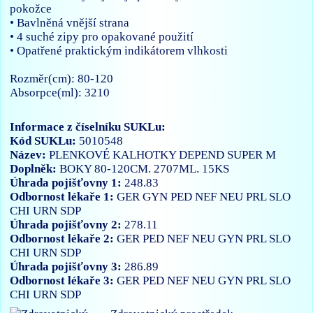
pokožce
• Bavlněná vnější strana
• 4 suché zipy pro opakované použití
• Opatřené praktickým indikátorem vlhkosti
Rozměr(cm): 80-120
Absorpce(ml): 3210
Informace z číselníku SUKLu:
Kód SUKLu:
5010548
Název:
PLENKOVÉ KALHOTKY DEPEND SUPER M
Doplněk:
BOKY 80-120CM. 2707ML. 15KS
Úhrada pojišťovny 1:
248.83
Odbornost lékaře 1:
GER
GYN
PED
NEF
NEU
PRL
SLO
CHI
URN
SDP
Úhrada pojišťovny 2:
278.11
Odbornost lékaře 2:
GER
PED
NEF
NEU
GYN
PRL
SLO
CHI
URN
SDP
Úhrada pojišťovny 3:
286.89
Odbornost lékaře 3:
GER
PED
NEF
NEU
GYN
PRL
SLO
CHI
URN
SDP