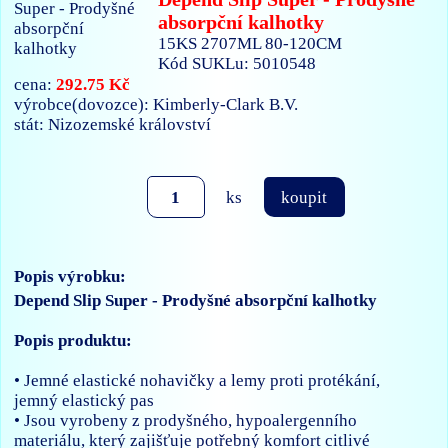
absorpční kalhotky
15KS 2707ML 80-120CM
Kód SUKLu: 5010548
292.75 Kč
cena:
výrobce(dovozce): Kimberly-Clark B.V.
stát: Nizozemské království
ks
koupit
Popis výrobku:
Depend Slip Super - Prodyšné absorpční kalhotky
Popis produktu:
• Jemné elastické nohavičky a lemy proti protékání,
jemný elastický pas
• Jsou vyrobeny z prodyšného, hypoalergenního
materiálu, který zajišťuje potřebný komfort citlivé