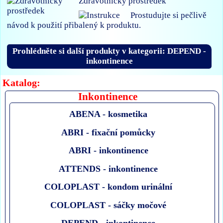
Zdravotnický prostředek
Prostudujte si pečlivě
návod k použití přibalený k produktu.
Prohlédněte si další produkty v kategorii: DEPEND -
inkontinence
Katalog:
Inkontinence
ABENA - kosmetika
ABRI - fixační pomůcky
ABRI - inkontinence
ATTENDS - inkontinence
COLOPLAST - kondom urinální
COLOPLAST - sáčky močové