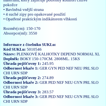
materiálu, který zajišťuje potřebný komfort citlivé
pokožce
• Bavlněná vnější strana
• 4 suché zipy pro opakované použití
• Opatřené praktickým indikátorem vlhkosti
Rozměr(cm): 150-170
Absorpce(ml): 3550
Informace z číselníku SUKLu:
Kód SUKLu:
5010546
Název:
PLENKOVÉ KALHOTKY DEPEND NORMAL XL
Doplněk:
BOKY 150-170CM. 2808ML. 15KS
Úhrada pojišťovny 1:
245.95
Odbornost lékaře 1:
GER
GYN
PED
NEF
NEU
PRL
SLO
CHI
URN
SDP
Úhrada pojišťovny 2:
274.89
Odbornost lékaře 2:
GER
PED
NEF
NEU
GYN
PRL
SLO
CHI
URN
SDP
Úhrada pojišťovny 3:
283.57
Odbornost lékaře 3:
GER
PED
NEF
NEU
GYN
PRL
SLO
CHI
URN
SDP