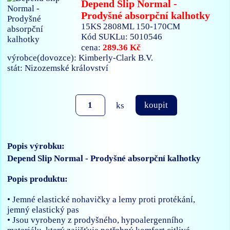
Depend Slip Normal -
Prodyšné absorpční kalhotky
15KS 2808ML 150-170CM
Kód SUKLu: 5010546
289.36 Kč
cena:
výrobce(dovozce): Kimberly-Clark B.V.
stát: Nizozemské království
ks
koupit
Popis výrobku:
Depend Slip Normal - Prodyšné absorpční kalhotky
Popis produktu:
• Jemné elastické nohavičky a lemy proti protékání,
jemný elastický pas
• Jsou vyrobeny z prodyšného, hypoalergenního