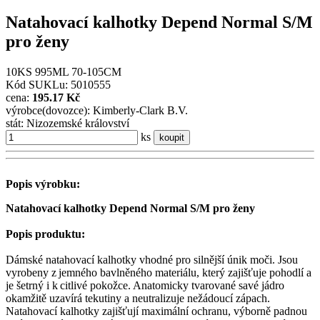
Natahovací kalhotky Depend Normal S/M
pro ženy
10KS 995ML 70-105CM
Kód SUKLu: 5010555
cena:
195.17 Kč
výrobce(dovozce): Kimberly-Clark B.V.
stát: Nizozemské království
ks
koupit
Popis výrobku:
Natahovací kalhotky Depend Normal S/M pro ženy
Popis produktu:
Dámské natahovací kalhotky vhodné pro silnější únik moči. Jsou
vyrobeny z jemného bavlněného materiálu, který zajišťuje pohodlí a
je šetrný i k citlivé pokožce. Anatomicky tvarované savé jádro
okamžitě uzavírá tekutiny a neutralizuje nežádoucí zápach.
Natahovací kalhotky zajišťují maximální ochranu, výborně padnou