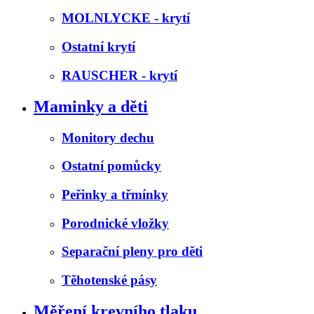
MOLNLYCKE - krytí
Ostatní krytí
RAUSCHER - krytí
Maminky a děti
Monitory dechu
Ostatní pomůcky
Peřinky a třmínky
Porodnické vložky
Separační pleny pro děti
Těhotenské pásy
Měření krevního tlaku