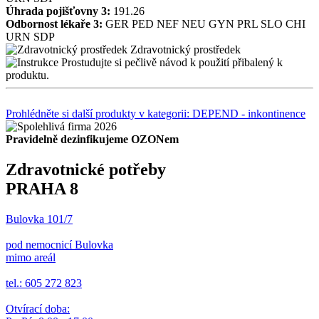
Úhrada pojišťovny 3:
191.26
Odbornost lékaře 3:
GER
PED
NEF
NEU
GYN
PRL
SLO
CHI
URN
SDP
Zdravotnický prostředek
Prostudujte si pečlivě návod k použití přibalený k
produktu.
Prohlédněte si další produkty v kategorii: DEPEND - inkontinence
Pravidelně dezinfikujeme OZONem
Zdravotnické potřeby
PRAHA 8
Bulovka 101/7
pod nemocnicí Bulovka
mimo areál
tel.: 605 272 823
Otvírací doba: