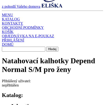
z pohodlí Vašeho domova
MENU
KATALOG
KONTAKTY
OBCHODNÍ PODMÍNKY
KOŠÍK
OBJEDNÁVKA NA E-POUKAZ
PŘIHLÁŠENÍ
DOMŮ
Natahovací kalhotky Depend
Normal S/M pro ženy
Přihlášený uživatel:
nepřihlášen
Katalog: