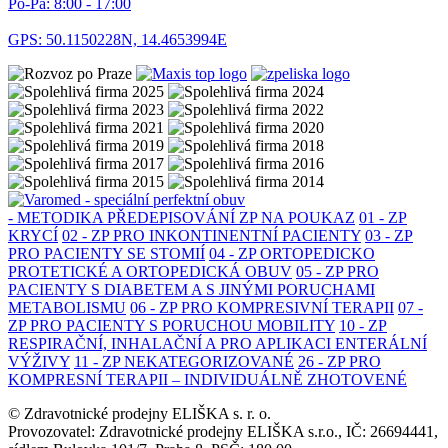
Po-Pá: 8:00 - 17:00
GPS: 50.1150228N, 14.4653994E
- METODIKA PŘEDEPISOVÁNÍ ZP NA POUKAZ
01 - ZP
KRYCÍ
02 - ZP PRO INKONTINENTNÍ PACIENTY
03 - ZP
PRO PACIENTY SE STOMIÍ
04 - ZP ORTOPEDICKO
PROTETICKÉ A ORTOPEDICKÁ OBUV
05 - ZP PRO
PACIENTY S DIABETEM A S JINÝMI PORUCHAMI
METABOLISMU
06 - ZP PRO KOMPRESIVNÍ TERAPII
07 -
ZP PRO PACIENTY S PORUCHOU MOBILITY
10 - ZP
RESPIRAČNÍ, INHALAČNÍ A PRO APLIKACI ENTERÁLNÍ
VÝŽIVY
11 - ZP NEKATEGORIZOVANÉ
26 - ZP PRO
KOMPRESNÍ TERAPII – INDIVIDUÁLNĚ ZHOTOVENÉ
© Zdravotnické prodejny ELIŠKA s. r. o.
Provozovatel: Zdravotnické prodejny ELIŠKA s.r.o., IČ: 26694441,