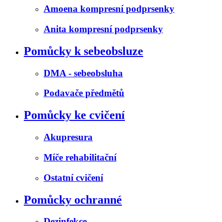
Amoena kompresní podprsenky
Anita kompresní podprsenky
Pomůcky k sebeobsluze
DMA - sebeobsluha
Podavače předmětů
Pomůcky ke cvičení
Akupresura
Míče rehabilitační
Ostatní cvičení
Pomůcky ochranné
Dezinfekce