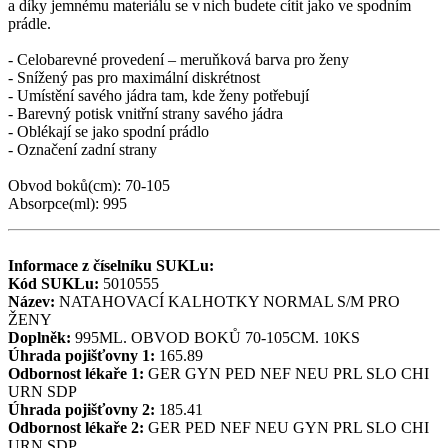
a díky jemnému materiálu se v nich budete cítit jako ve spodním
prádle.
- Celobarevné provedení – meruňková barva pro ženy
- Snížený pas pro maximální diskrétnost
- Umístění savého jádra tam, kde ženy potřebují
- Barevný potisk vnitřní strany savého jádra
- Oblékají se jako spodní prádlo
- Označení zadní strany
Obvod boků(cm): 70-105
Absorpce(ml): 995
Informace z číselníku SUKLu:
Kód SUKLu:
5010555
Název:
NATAHOVACÍ KALHOTKY NORMAL S/M PRO
ŽENY
Doplněk:
995ML. OBVOD BOKŮ 70-105CM. 10KS
Úhrada pojišťovny 1:
165.89
Odbornost lékaře 1:
GER
GYN
PED
NEF
NEU
PRL
SLO
CHI
URN
SDP
Úhrada pojišťovny 2:
185.41
Odbornost lékaře 2:
GER
PED
NEF
NEU
GYN
PRL
SLO
CHI
URN
SDP