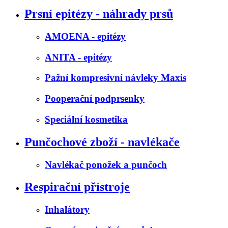
Prsní epitézy - náhrady prsů
AMOENA - epitézy
ANITA - epitézy
Pažní kompresivní návleky Maxis
Pooperační podprsenky
Speciální kosmetika
Punčochové zboží - navlékače
Navlékač ponožek a punčoch
Respirační přístroje
Inhalátory