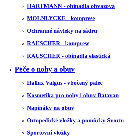
HARTMANN - obinadla obvazová
MOLNLYCKE - komprese
Ochranné návleky na sádru
RAUSCHER - komprese
RAUSCHER - obinadla elastická
Péče o nohy a obuv
Hallux Valgus - vbočený palec
Kosmetika pro nohy i obuv Batavan
Napínáky na obuv
Ortopedické vložky a pomůcky Svorto
Sportovní vložky