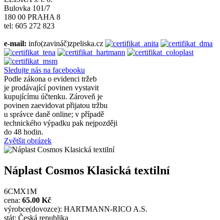
Bulovka 101/7
180 00 PRAHA 8
tel: 605 272 823
e-mail:
info(zavináč)zpeliska.cz
Sledujte nás na facebooku
Podle zákona o evidenci tržeb
je prodávající povinen vystavit
kupujícímu účtenku. Zároveň je
povinen zaevidovat přijatou tržbu
u správce daně online; v případě
technického výpadku pak nejpozději
do 48 hodin.
Zvětšit obrázek
Náplast Cosmos Klasická textilní
6CMX1M
cena:
65.00 Kč
výrobce(dovozce): HARTMANN-RICO A.S.
stát: Česká republika