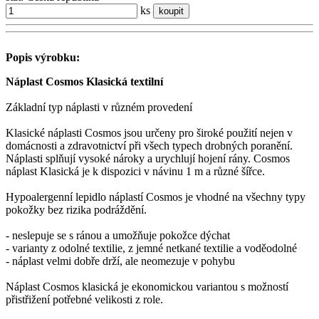
ks
koupit
Popis výrobku:
Náplast Cosmos Klasická textilní
Základní typ náplasti v různém provedení
Klasické náplasti Cosmos jsou určeny pro široké použití nejen v
domácnosti a zdravotnictví při všech typech drobných poranění.
Náplasti splňují vysoké nároky a urychlují hojení rány. Cosmos
náplast Klasická je k dispozici v návinu 1 m a různé šířce.
Hypoalergenní lepidlo náplastí Cosmos je vhodné na všechny typy
pokožky bez rizika podráždění.
- neslepuje se s ránou a umožňuje pokožce dýchat
- varianty z odolné textilie, z jemné netkané textilie a voděodolné
- náplast velmi dobře drží, ale neomezuje v pohybu
Náplast Cosmos klasická je ekonomickou variantou s možností
přistřižení potřebné velikosti z role.