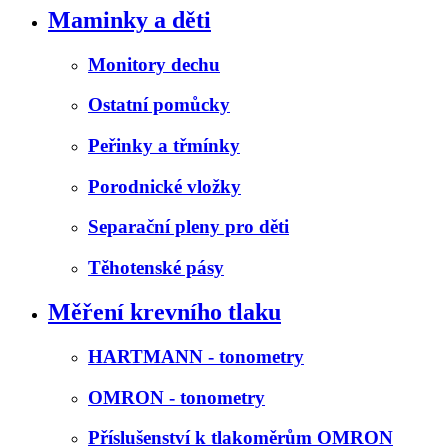
Maminky a děti
Monitory dechu
Ostatní pomůcky
Peřinky a třmínky
Porodnické vložky
Separační pleny pro děti
Těhotenské pásy
Měření krevního tlaku
HARTMANN - tonometry
OMRON - tonometry
Příslušenství k tlakoměrům OMRON