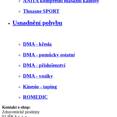
ANITA kompresní masážní kalhoty
Thuasne SPORT
Usnadnění pohybu
DMA - křesla
DMA - pomůcky ostatní
DMA - příslušenství
DMA - vozíky
Kinesio - taping
ROMEDIC
Kontakt e-shop:
Zdravotnické prodejny
ELIŠKA s. r. o.