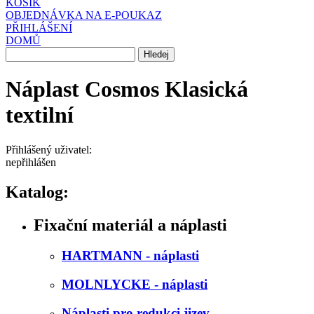
KOŠÍK
OBJEDNÁVKA NA E-POUKAZ
PŘIHLÁŠENÍ
DOMŮ
Náplast Cosmos Klasická
textilní
Přihlášený uživatel:
nepřihlášen
Katalog:
Fixační materiál a náplasti
HARTMANN - náplasti
MOLNLYCKE - náplasti
Náplasti pro redukci jizev