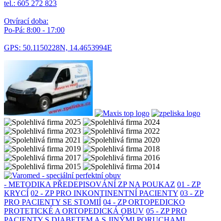
tel.: 605 272 823
Otvírací doba:
Po-Pá: 8:00 - 17:00
GPS: 50.1150228N, 14.4653994E
- METODIKA PŘEDEPISOVÁNÍ ZP NA POUKAZ
01 - ZP
KRYCÍ
02 - ZP PRO INKONTINENTNÍ PACIENTY
03 - ZP
PRO PACIENTY SE STOMIÍ
04 - ZP ORTOPEDICKO
PROTETICKÉ A ORTOPEDICKÁ OBUV
05 - ZP PRO
PACIENTY S DIABETEM A S JINÝMI PORUCHAMI