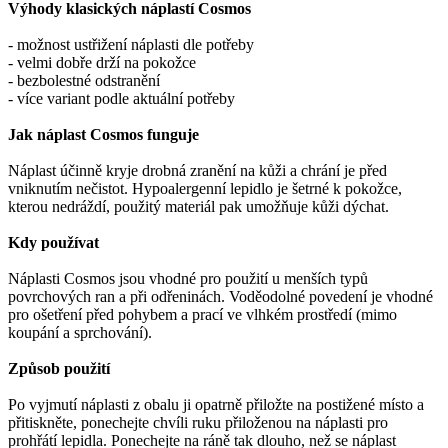
Výhody klasických náplastí Cosmos
- možnost ustřižení náplasti dle potřeby
- velmi dobře drží na pokožce
- bezbolestné odstranění
- více variant podle aktuální potřeby
Jak náplast Cosmos funguje
Náplast účinně kryje drobná zranění na kůži a chrání je před
vniknutím nečistot. Hypoalergenní lepidlo je šetrné k pokožce,
kterou nedráždí, použitý materiál pak umožňuje kůži dýchat.
Kdy používat
Náplasti Cosmos jsou vhodné pro použití u menších typů
povrchových ran a při odřeninách. Voděodolné povedení je vhodné
pro ošetření před pohybem a prací ve vlhkém prostředí (mimo
koupání a sprchování).
Způsob použití
Po vyjmutí náplasti z obalu ji opatrně přiložte na postižené místo a
přitiskněte, ponechejte chvíli ruku přiloženou na náplasti pro
prohřátí lepidla. Ponechejte na ráně tak dlouho, než se náplast