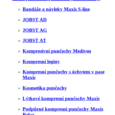
Bandáže a návleky Maxis S-line
JOBST AD
JOBST AG
JOBST AT
Kompresivní punčochy Mediven
Kompresní legíny
Kompresní punčochy s úchytem v pase
Maxis
Kosmetika punčochy
Lýtkové kompresní punčochy Maxis
Podpůrné kompresní punčochy Maxis
Relax