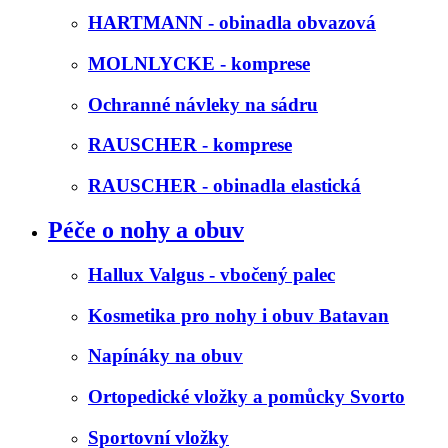
HARTMANN - obinadla obvazová
MOLNLYCKE - komprese
Ochranné návleky na sádru
RAUSCHER - komprese
RAUSCHER - obinadla elastická
Péče o nohy a obuv
Hallux Valgus - vbočený palec
Kosmetika pro nohy i obuv Batavan
Napínáky na obuv
Ortopedické vložky a pomůcky Svorto
Sportovní vložky