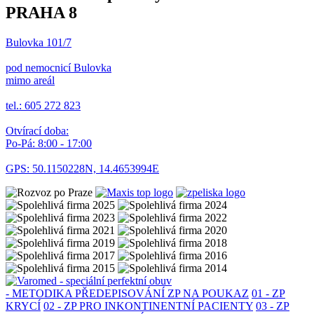
PRAHA 8
Bulovka 101/7
pod nemocnicí Bulovka
mimo areál
tel.: 605 272 823
Otvírací doba:
Po-Pá: 8:00 - 17:00
GPS: 50.1150228N, 14.4653994E
- METODIKA PŘEDEPISOVÁNÍ ZP NA POUKAZ
01 - ZP
KRYCÍ
02 - ZP PRO INKONTINENTNÍ PACIENTY
03 - ZP