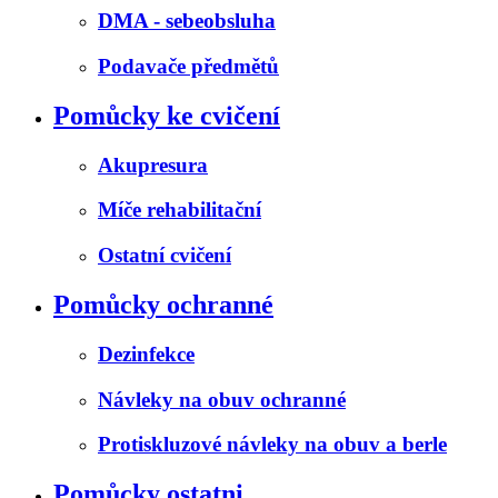
DMA - sebeobsluha
Podavače předmětů
Pomůcky ke cvičení
Akupresura
Míče rehabilitační
Ostatní cvičení
Pomůcky ochranné
Dezinfekce
Návleky na obuv ochranné
Protiskluzové návleky na obuv a berle
Pomůcky ostatni