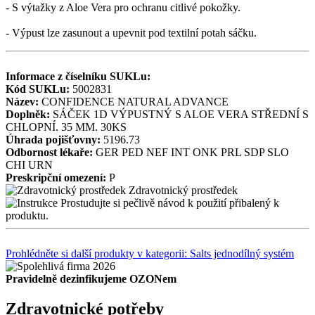
- S výtažky z Aloe Vera pro ochranu citlivé pokožky.
- Výpust lze zasunout a upevnit pod textilní potah sáčku.
Informace z číselníku SUKLu:
Kód SUKLu:
5002831
Název:
CONFIDENCE NATURAL ADVANCE
Doplněk:
SÁČEK 1D VÝPUSTNÝ S ALOE VERA STŘEDNÍ S
CHLOPNÍ. 35 MM. 30KS
Úhrada pojišťovny:
5196.73
Odbornost lékaře:
GER
PED
NEF
INT
ONK
PRL
SDP
SLO
CHI
URN
Preskripční omezení:
P
Zdravotnický prostředek
Prostudujte si pečlivě návod k použití přibalený k
produktu.
Prohlédněte si další produkty v kategorii: Salts jednodílný systém
Pravidelně dezinfikujeme OZONem
Zdravotnické potřeby