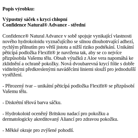
Popis výrobku:
Výpustný sáček s krycí chlopní
Confidence Natural® Advance - střední
Confidence® Natural Advance v sobě spojuje vynikající vlastnosti
nového hydrokoloidu vyznačujícího se silnou dlouhotrvající adhezí,
rychlým přilnutím pro větší jistotu a nižší riziko podtékání. Unikátní
pěticípá podložka Flexifit® je navržena tak, aby se co nejvíce
přizpůsobila Vašemu tělu. Obsah výtažků z Aloe vera napomáhá ke
zklidnění a ochraně pokožky. Nová dvoubarevná krycí fólie s dobře
viditelnými předkreslenými naváděcími liniemi slouží pro jednodušší
vystřižení.
- Přirozený tvar – unikátní pěticípá podložka Flexifit® se přizpůsobí
Vašemu tělu.
- Diskrétní tělová barva sáčku.
- Hydrokoloid oceněný Britskou nadací pro pokožku a
dermatologicky akreditovaný Aliancí pro zdravou pokožku.
- Měkké okraje pro zvýšené pohodlí.