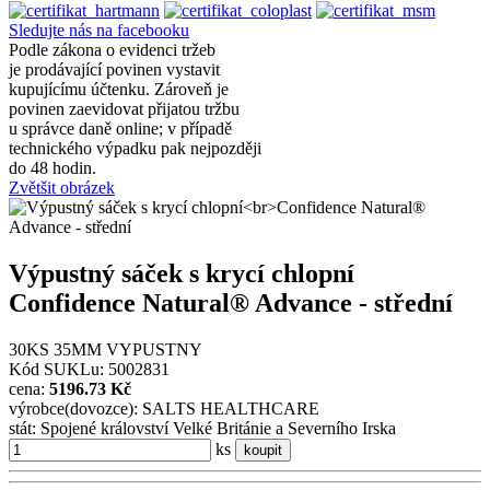
Sledujte nás na facebooku
Podle zákona o evidenci tržeb
je prodávající povinen vystavit
kupujícímu účtenku. Zároveň je
povinen zaevidovat přijatou tržbu
u správce daně online; v případě
technického výpadku pak nejpozději
do 48 hodin.
Zvětšit obrázek
Výpustný sáček s krycí chlopní
Confidence Natural® Advance - střední
30KS 35MM VYPUSTNY
Kód SUKLu: 5002831
cena:
5196.73 Kč
výrobce(dovozce): SALTS HEALTHCARE
stát: Spojené království Velké Británie a Severního Irska
ks
koupit