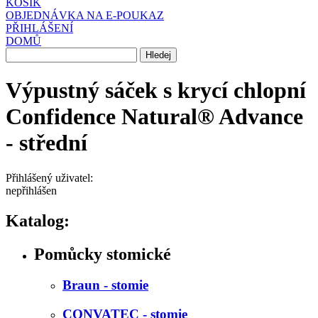
KOŠÍK
OBJEDNÁVKA NA E-POUKAZ
PŘIHLÁŠENÍ
DOMŮ
Výpustný sáček s krycí chlopní
Confidence Natural® Advance
- střední
Přihlášený uživatel:
nepřihlášen
Katalog:
Pomůcky stomické
Braun - stomie
CONVATEC - stomie