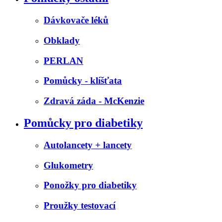
Dávkovače léků
Obklady
PERLAN
Pomůcky - klíšťata
Zdravá záda - McKenzie
Pomůcky pro diabetiky
Autolancety + lancety
Glukometry
Ponožky pro diabetiky
Proužky testovací