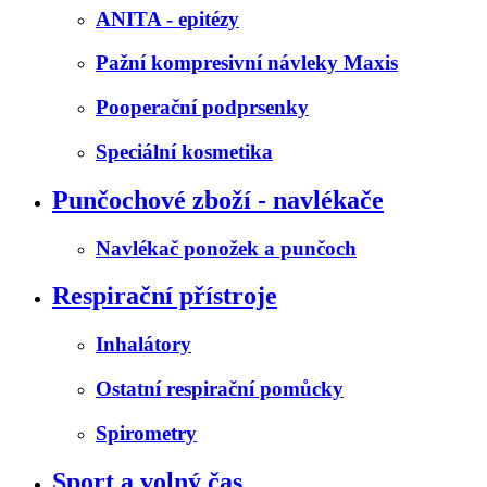
ANITA - epitézy
Pažní kompresivní návleky Maxis
Pooperační podprsenky
Speciální kosmetika
Punčochové zboží - navlékače
Navlékač ponožek a punčoch
Respirační přístroje
Inhalátory
Ostatní respirační pomůcky
Spirometry
Sport a volný čas