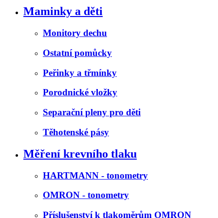
Maminky a děti
Monitory dechu
Ostatní pomůcky
Peřinky a třmínky
Porodnické vložky
Separační pleny pro děti
Těhotenské pásy
Měření krevního tlaku
HARTMANN - tonometry
OMRON - tonometry
Příslušenství k tlakoměrům OMRON