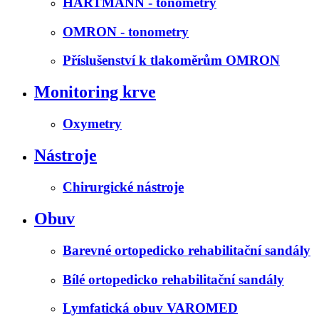
HARTMANN - tonometry
OMRON - tonometry
Příslušenství k tlakoměrům OMRON
Monitoring krve
Oxymetry
Nástroje
Chirurgické nástroje
Obuv
Barevné ortopedicko rehabilitační sandály
Bílé ortopedicko rehabilitační sandály
Lymfatická obuv VAROMED