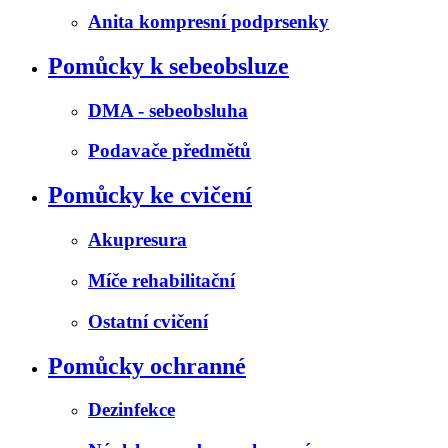
Anita kompresní podprsenky
Pomůcky k sebeobsluze
DMA - sebeobsluha
Podavače předmětů
Pomůcky ke cvičení
Akupresura
Míče rehabilitační
Ostatní cvičení
Pomůcky ochranné
Dezinfekce