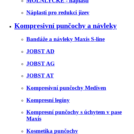
MOLNLYCKE - náplasti
Náplasti pro redukci jizev
Kompresivní punčochy a návleky
Bandáže a návleky Maxis S-line
JOBST AD
JOBST AG
JOBST AT
Kompresivní punčochy Mediven
Kompresní legíny
Kompresní punčochy s úchytem v pase
Maxis
Kosmetika punčochy