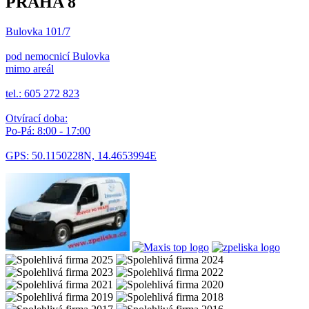
PRAHA 8
Bulovka 101/7
pod nemocnicí Bulovka
mimo areál
tel.: 605 272 823
Otvírací doba:
Po-Pá: 8:00 - 17:00
GPS: 50.1150228N, 14.4653994E