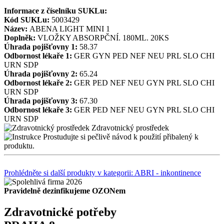
Informace z číselníku SUKLu:
Kód SUKLu:
5003429
Název:
ABENA LIGHT MINI 1
Doplněk:
VLOŽKY ABSORPČNÍ. 180ML. 20KS
Úhrada pojišťovny 1:
58.37
Odbornost lékaře 1:
GER
GYN
PED
NEF
NEU
PRL
SLO
CHI
URN
SDP
Úhrada pojišťovny 2:
65.24
Odbornost lékaře 2:
GER
PED
NEF
NEU
GYN
PRL
SLO
CHI
URN
SDP
Úhrada pojišťovny 3:
67.30
Odbornost lékaře 3:
GER
PED
NEF
NEU
GYN
PRL
SLO
CHI
URN
SDP
Zdravotnický prostředek
Prostudujte si pečlivě návod k použití přibalený k
produktu.
Prohlédněte si další produkty v kategorii: ABRI - inkontinence
Pravidelně dezinfikujeme OZONem
Zdravotnické potřeby