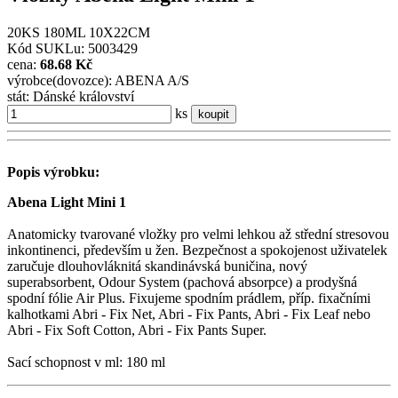
20KS 180ML 10X22CM
Kód SUKLu: 5003429
cena:
68.68 Kč
výrobce(dovozce): ABENA A/S
stát: Dánské království
ks
koupit
Popis výrobku:
Abena Light Mini 1
Anatomicky tvarované vložky pro velmi lehkou až střední stresovou
inkontinenci, především u žen. Bezpečnost a spokojenost uživatelek
zaručuje dlouhovláknitá skandinávská buničina, nový
superabsorbent, Odour System (pachová absorpce) a prodyšná
spodní fólie Air Plus. Fixujeme spodním prádlem, příp. fixačními
kalhotkami Abri - Fix Net, Abri - Fix Pants, Abri - Fix Leaf nebo
Abri - Fix Soft Cotton, Abri - Fix Pants Super.
Sací schopnost v ml: 180 ml