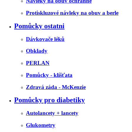
Návleky na obuv ochranné
Protiskluzové návleky na obuv a berle
Pomůcky ostatni
Dávkovače léků
Obklady
PERLAN
Pomůcky - klíšťata
Zdravá záda - McKenzie
Pomůcky pro diabetiky
Autolancety + lancety
Glukometry