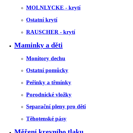
MOLNLYCKE - krytí
Ostatní krytí
RAUSCHER - krytí
Maminky a děti
Monitory dechu
Ostatní pomůcky
Peřinky a třmínky
Porodnické vložky
Separační pleny pro děti
Těhotenské pásy
Měření krevního tlaku