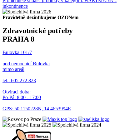
Prohlédněte si další produkty v kategorii: HARTMANN -
inkontinence
Pravidelně dezinfikujeme OZONem
Zdravotnické potřeby
PRAHA 8
Bulovka 101/7
pod nemocnicí Bulovka
mimo areál
tel.: 605 272 823
Otvírací doba:
Po-Pá: 8:00 - 17:00
GPS: 50.1150228N, 14.4653994E