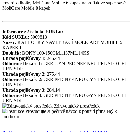
modré kalhotky MoliCare Mobile 6 kapek nebo fialové super savé
MoliCare Mobile 8 kapek.
Informace z číselníku SUKLu:
Kód SUKLu:
5009813
Název:
KALHOTKY NAVLÉKACÍ MOLICARE MOBILE 5
KAPEK L
Doplněk:
BOKY 100-150CM.1137ML.14KS
Úhrada pojišťovny 1:
246.44
Odbornost lékaře 1:
GER
GYN
PED
NEF
NEU
PRL
SLO
CHI
URN
SDP
Úhrada pojišťovny 2:
275.44
Odbornost lékaře 2:
GER
PED
NEF
NEU
GYN
PRL
SLO
CHI
URN
SDP
Úhrada pojišťovny 3:
284.14
Odbornost lékaře 3:
GER
PED
NEF
NEU
GYN
PRL
SLO
CHI
URN
SDP
Zdravotnický prostředek
Prostudujte si pečlivě návod k použití přibalený k
produktu.