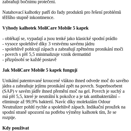
zabraňují bočnímu protečení.
Natahovací kalhotky patří do řady produktů pro řešení problémů
těžšího stupně inkontinence.
Výhody kalhotek MoliCare Mobile 5 kapek
- oblékají se, vypadají a jsou tenké jako klasické spodní prádlo
- vysoce spolehlivé díky 3 vrstvému savému jádru
- spolehlivě pohlcují zápach a zabraňují zpětnému pronikání moči
- povrch s pH 5,5 minimalizuje vznik dermatitid
- přizpůsobí se každé postavě
Jak MoliCare Mobile 5 kapek fungují
Unikátní patentované kroucené vlákno ihned odvede moč do savého
jádra a zabraňuje jejímu pronikání zpět na povrch. Superbsorbent
(SAP) v savém jádře ihned přemění moč na gel. Povrch je suchý a
má pH 5,5, které je neutrální k pokožce a je tak antibakteriální –
eliminuje až 99,9% bakterií. Navíc díky molekulám Odour
Neutralizer pohltí rychle a spolehlivě zápach. Indikační proužek na
spodní straně upozorní na potřebu výměny kalhotek tím, že se
rozpije.
Kdy používat