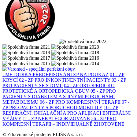
- METODIKA PŘEDEPISOVÁNÍ ZP NA POUKAZ
01 - ZP
KRYCÍ
02 - ZP PRO INKONTINENTNÍ PACIENTY
03 - ZP
PRO PACIENTY SE STOMIÍ
04 - ZP ORTOPEDICKO
PROTETICKÉ A ORTOPEDICKÁ OBUV
05 - ZP PRO
PACIENTY S DIABETEM A S JINÝMI PORUCHAMI
METABOLISMU
06 - ZP PRO KOMPRESIVNÍ TERAPII
07 -
ZP PRO PACIENTY S PORUCHOU MOBILITY
10 - ZP
RESPIRAČNÍ, INHALAČNÍ A PRO APLIKACI ENTERÁLNÍ
VÝŽIVY
11 - ZP NEKATEGORIZOVANÉ
26 - ZP PRO
KOMPRESNÍ TERAPII – INDIVIDUÁLNĚ ZHOTOVENÉ
© Zdravotnické prodejny ELIŠKA s. r. o.