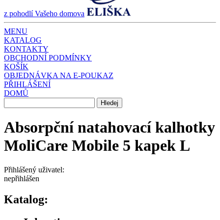
z pohodlí Vašeho domova
MENU
KATALOG
KONTAKTY
OBCHODNÍ PODMÍNKY
KOŠÍK
OBJEDNÁVKA NA E-POUKAZ
PŘIHLÁŠENÍ
DOMŮ
Absorpční natahovací kalhotky
MoliCare Mobile 5 kapek L
Přihlášený uživatel:
nepřihlášen
Katalog: