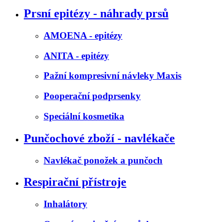
Prsní epitézy - náhrady prsů
AMOENA - epitézy
ANITA - epitézy
Pažní kompresivní návleky Maxis
Pooperační podprsenky
Speciální kosmetika
Punčochové zboží - navlékače
Navlékač ponožek a punčoch
Respirační přístroje
Inhalátory