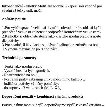
Inkontinenční kalhotky MoliCare Mobile 5 kapek jsou vhodné pro
střední až těžký únik moči.
Způsob použití
1.Pro výběr správné velikosti si změřte obvod boků v oblasti kyčlí
(označené velikosti kalhotek neodpovídá konfekčním velikostem).
2.Kalhotky si oblékněte stejně jako klasické spodní prádlo a noste
dle potřeby.
3.Pro snadnější likvidaci a sundávání kalhotek roztrhněte na boku.
4.Výměna maximálně po 8 hodinách.
Technické parametry
- Tenké jako spodní prádlo
- Vysoká hustota lycra gumiček,
- Roztrhnutelné na boku,
- Postranní pásky zabraňují úniku moči mimo kalhotky,
- indikátor potřeby výměny pomůcky,
- dostupné ve 3 velikostech (M, L, XL)
Doporučení použití v kombinaci s jinými produkty
Pokud je únik moči silnější, doporučujeme vyšší savostní variantu –