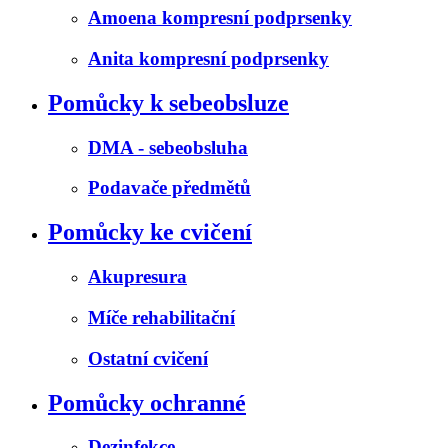
Amoena kompresní podprsenky
Anita kompresní podprsenky
Pomůcky k sebeobsluze
DMA - sebeobsluha
Podavače předmětů
Pomůcky ke cvičení
Akupresura
Míče rehabilitační
Ostatní cvičení
Pomůcky ochranné
Dezinfekce