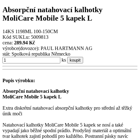
Absorpční natahovací kalhotky
MoliCare Mobile 5 kapek L
14KS 1198ML 100-150CM
Kód SUKLu: 5009813
cena:
289.94 Kč
výrobce(dovozce): PAUL HARTMANN AG
stát: Spolková republika Německo
ks
koupit
Popis výrobku:
Absorpční natahovací kalhotky
MoliCare Mobile 5 kapek L
Extra diskrétní natahovací absorpční kalhotky pro střední až těžký
únik moči
Natahovací kalhotky MoliCare Mobile 5 kapek se nosí a také
vypadají jako běžné spodní prádlo. Prodyšný materiál a optimální
tvar kalhotek zajistí pohodlí pro každého. Postranní pásky navíc