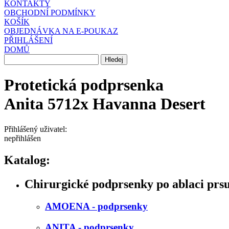
KONTAKTY
OBCHODNÍ PODMÍNKY
KOŠÍK
OBJEDNÁVKA NA E-POUKAZ
PŘIHLÁŠENÍ
DOMŮ
Protetická podprsenka
Anita 5712x Havanna Desert
Přihlášený uživatel:
nepřihlášen
Katalog:
Chirurgické podprsenky po ablaci prs
AMOENA - podprsenky
ANITA - podprsenky