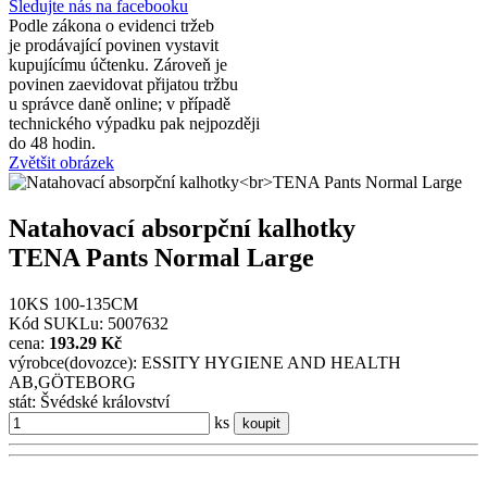
Sledujte nás na facebooku
Podle zákona o evidenci tržeb
je prodávající povinen vystavit
kupujícímu účtenku. Zároveň je
povinen zaevidovat přijatou tržbu
u správce daně online; v případě
technického výpadku pak nejpozději
do 48 hodin.
Zvětšit obrázek
Natahovací absorpční kalhotky
TENA Pants Normal Large
10KS 100-135CM
Kód SUKLu: 5007632
cena:
193.29 Kč
výrobce(dovozce): ESSITY HYGIENE AND HEALTH
AB,GÖTEBORG
stát: Švédské království
ks
koupit