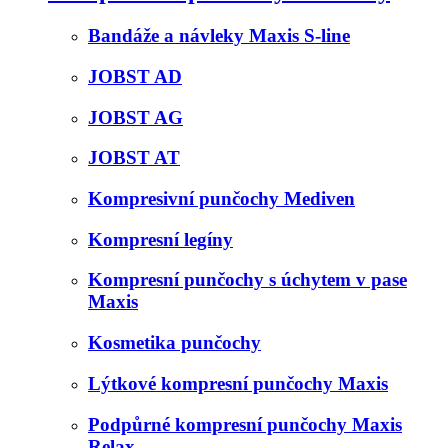
Bandáže a návleky Maxis S-line
JOBST AD
JOBST AG
JOBST AT
Kompresivní punčochy Mediven
Kompresní legíny
Kompresní punčochy s úchytem v pase
Maxis
Kosmetika punčochy
Lýtkové kompresní punčochy Maxis
Podpůrné kompresní punčochy Maxis
Relax