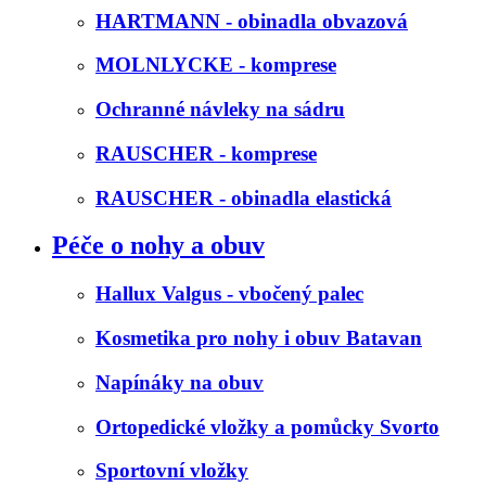
HARTMANN - obinadla obvazová
MOLNLYCKE - komprese
Ochranné návleky na sádru
RAUSCHER - komprese
RAUSCHER - obinadla elastická
Péče o nohy a obuv
Hallux Valgus - vbočený palec
Kosmetika pro nohy i obuv Batavan
Napínáky na obuv
Ortopedické vložky a pomůcky Svorto
Sportovní vložky