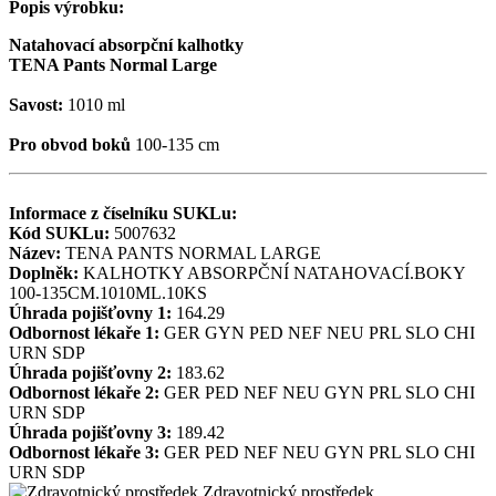
Popis výrobku:
Natahovací absorpční kalhotky
TENA Pants Normal Large
Savost:
1010 ml
Pro obvod boků
100-135 cm
Informace z číselníku SUKLu:
Kód SUKLu:
5007632
Název:
TENA PANTS NORMAL LARGE
Doplněk:
KALHOTKY ABSORPČNÍ NATAHOVACÍ.BOKY
100-135CM.1010ML.10KS
Úhrada pojišťovny 1:
164.29
Odbornost lékaře 1:
GER
GYN
PED
NEF
NEU
PRL
SLO
CHI
URN
SDP
Úhrada pojišťovny 2:
183.62
Odbornost lékaře 2:
GER
PED
NEF
NEU
GYN
PRL
SLO
CHI
URN
SDP
Úhrada pojišťovny 3:
189.42
Odbornost lékaře 3:
GER
PED
NEF
NEU
GYN
PRL
SLO
CHI
URN
SDP
Zdravotnický prostředek