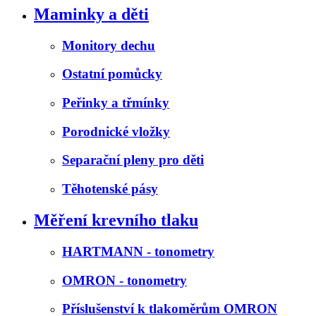
Maminky a děti
Monitory dechu
Ostatní pomůcky
Peřinky a třmínky
Porodnické vložky
Separační pleny pro děti
Těhotenské pásy
Měření krevního tlaku
HARTMANN - tonometry
OMRON - tonometry
Příslušenství k tlakoměrům OMRON