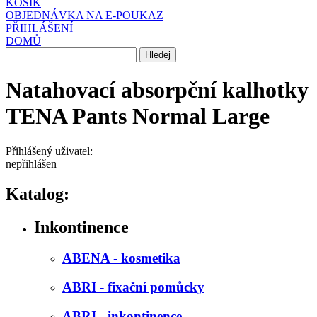
KOŠÍK
OBJEDNÁVKA NA E-POUKAZ
PŘIHLÁŠENÍ
DOMŮ
Natahovací absorpční kalhotky
TENA Pants Normal Large
Přihlášený uživatel:
nepřihlášen
Katalog:
Inkontinence
ABENA - kosmetika
ABRI - fixační pomůcky
ABRI - inkontinence