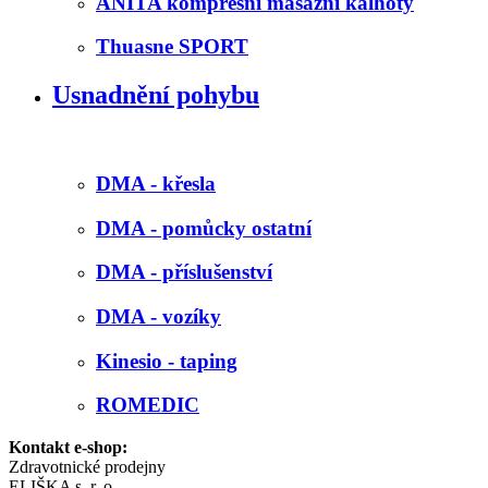
ANITA kompresní masážní kalhoty
Thuasne SPORT
Usnadnění pohybu
DMA - křesla
DMA - pomůcky ostatní
DMA - příslušenství
DMA - vozíky
Kinesio - taping
ROMEDIC
Kontakt e-shop:
Zdravotnické prodejny
ELIŠKA s. r. o.