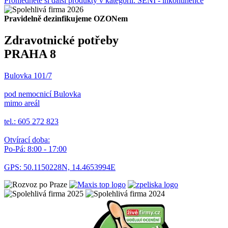
Prohlédněte si další produkty v kategorii: SENI - inkontinence
Pravidelně dezinfikujeme OZONem
Zdravotnické potřeby
PRAHA 8
Bulovka 101/7
pod nemocnicí Bulovka
mimo areál
tel.: 605 272 823
Otvírací doba:
Po-Pá: 8:00 - 17:00
GPS: 50.1150228N, 14.4653994E