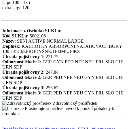
large 100 - 135
extra large 120
Informace z číselníku SUKLu:
Kód SUKLu:
5002106
Název:
SENI ACTIVE NORMAL LARGE
Doplněk:
KALHOTKY ABSORPČNÍ NATAHOVACÍ. BOKY
100-135CM.PRODYŠNÉ.1100ML.10KS
Úhrada pojišťovny 1:
221.75
Odbornost lékaře 1:
GER
GYN
PED
NEF
NEU
PRL
SLO
CHI
URN
SDP
Úhrada pojišťovny 2:
247.84
Odbornost lékaře 2:
GER
PED
NEF
NEU
GYN
PRL
SLO
CHI
URN
SDP
Úhrada pojišťovny 3:
255.67
Odbornost lékaře 3:
GER
PED
NEF
NEU
GYN
PRL
SLO
CHI
URN
SDP
Zdravotnický prostředek
Prostudujte si pečlivě návod k použití přibalený k
produktu.