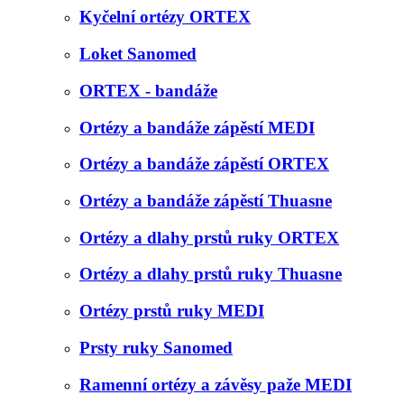
Kyčelní ortézy ORTEX
Loket Sanomed
ORTEX - bandáže
Ortézy a bandáže zápěstí MEDI
Ortézy a bandáže zápěstí ORTEX
Ortézy a bandáže zápěstí Thuasne
Ortézy a dlahy prstů ruky ORTEX
Ortézy a dlahy prstů ruky Thuasne
Ortézy prstů ruky MEDI
Prsty ruky Sanomed
Ramenní ortézy a závěsy paže MEDI