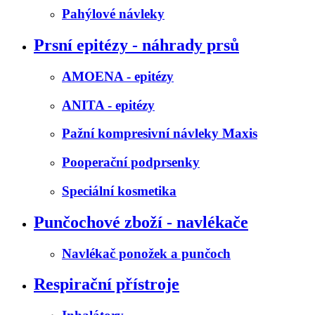
Pahýlové návleky
Prsní epitézy - náhrady prsů
AMOENA - epitézy
ANITA - epitézy
Pažní kompresivní návleky Maxis
Pooperační podprsenky
Speciální kosmetika
Punčochové zboží - navlékače
Navlékač ponožek a punčoch
Respirační přístroje