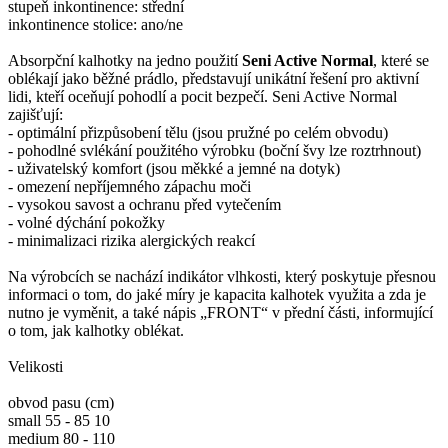
stupeň inkontinence: střední
inkontinence stolice: ano/ne
Absorpční kalhotky na jedno použití
Seni Active Normal
, které se
oblékají jako běžné prádlo, představují unikátní řešení pro aktivní
lidi, kteří oceňují pohodlí a pocit bezpečí. Seni Active Normal
zajišťují:
- optimální přizpůsobení tělu (jsou pružné po celém obvodu)
- pohodlné svlékání použitého výrobku (boční švy lze roztrhnout)
- uživatelský komfort (jsou měkké a jemné na dotyk)
- omezení nepříjemného zápachu moči
- vysokou savost a ochranu před vytečením
- volné dýchání pokožky
- minimalizaci rizika alergických reakcí
Na výrobcích se nachází indikátor vlhkosti, který poskytuje přesnou
informaci o tom, do jaké míry je kapacita kalhotek využita a zda je
nutno je vyměnit, a také nápis „FRONT“ v přední části, informující
o tom, jak kalhotky oblékat.
Velikosti
obvod pasu (cm)
small 55 - 85 10
medium 80 - 110