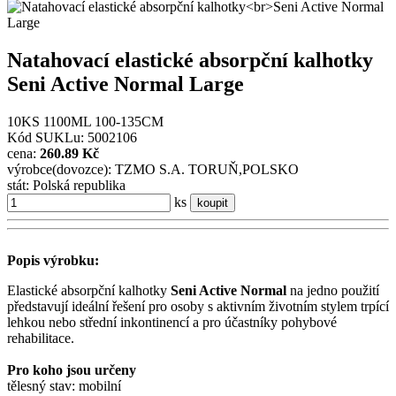
Natahovací elastické absorpční kalhotky
Seni Active Normal Large
10KS 1100ML 100-135CM
Kód SUKLu: 5002106
cena:
260.89 Kč
výrobce(dovozce): TZMO S.A. TORUŇ,POLSKO
stát: Polská republika
ks
koupit
Popis výrobku:
Elastické absorpční kalhotky
Seni Active Normal
na jedno použití
představují ideální řešení pro osoby s aktivním životním stylem trpící
lehkou nebo střední inkontinencí a pro účastníky pohybové
rehabilitace.
Pro koho jsou určeny
tělesný stav: mobilní