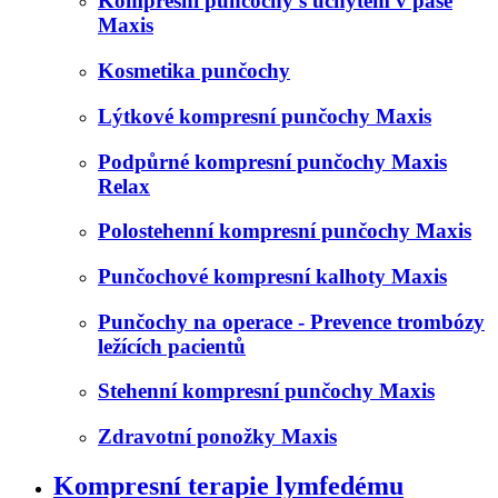
Kompresní punčochy s úchytem v pase
Maxis
Kosmetika punčochy
Lýtkové kompresní punčochy Maxis
Podpůrné kompresní punčochy Maxis
Relax
Polostehenní kompresní punčochy Maxis
Punčochové kompresní kalhoty Maxis
Punčochy na operace - Prevence trombózy
ležících pacientů
Stehenní kompresní punčochy Maxis
Zdravotní ponožky Maxis
Kompresní terapie lymfedému