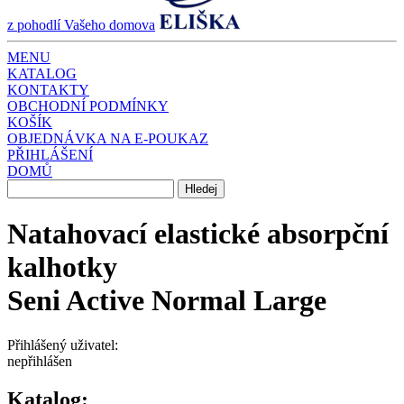
z pohodlí Vašeho domova
MENU
KATALOG
KONTAKTY
OBCHODNÍ PODMÍNKY
KOŠÍK
OBJEDNÁVKA NA E-POUKAZ
PŘIHLÁŠENÍ
DOMŮ
Natahovací elastické absorpční
kalhotky
Seni Active Normal Large
Přihlášený uživatel:
nepřihlášen
Katalog: