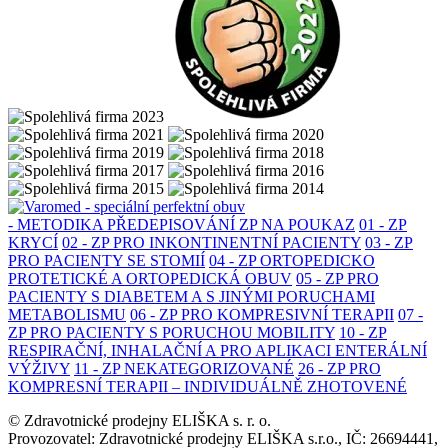
- METODIKA PŘEDEPISOVÁNÍ ZP NA POUKAZ
01 - ZP
KRYCÍ
02 - ZP PRO INKONTINENTNÍ PACIENTY
03 - ZP
PRO PACIENTY SE STOMIÍ
04 - ZP ORTOPEDICKO
PROTETICKÉ A ORTOPEDICKÁ OBUV
05 - ZP PRO
PACIENTY S DIABETEM A S JINÝMI PORUCHAMI
METABOLISMU
06 - ZP PRO KOMPRESIVNÍ TERAPII
07 -
ZP PRO PACIENTY S PORUCHOU MOBILITY
10 - ZP
RESPIRAČNÍ, INHALAČNÍ A PRO APLIKACI ENTERÁLNÍ
VÝŽIVY
11 - ZP NEKATEGORIZOVANÉ
26 - ZP PRO
KOMPRESNÍ TERAPII – INDIVIDUÁLNĚ ZHOTOVENÉ
© Zdravotnické prodejny ELIŠKA s. r. o.
Provozovatel: Zdravotnické prodejny ELIŠKA s.r.o., IČ: 26694441,