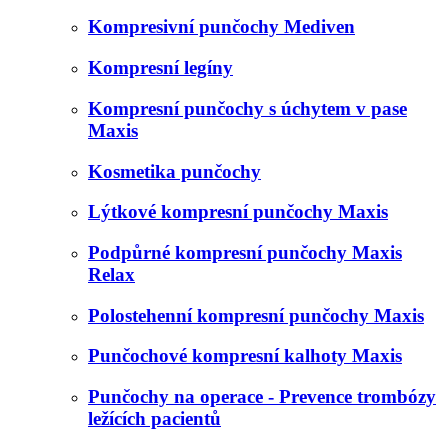
Kompresivní punčochy Mediven
Kompresní legíny
Kompresní punčochy s úchytem v pase
Maxis
Kosmetika punčochy
Lýtkové kompresní punčochy Maxis
Podpůrné kompresní punčochy Maxis
Relax
Polostehenní kompresní punčochy Maxis
Punčochové kompresní kalhoty Maxis
Punčochy na operace - Prevence trombózy
ležících pacientů