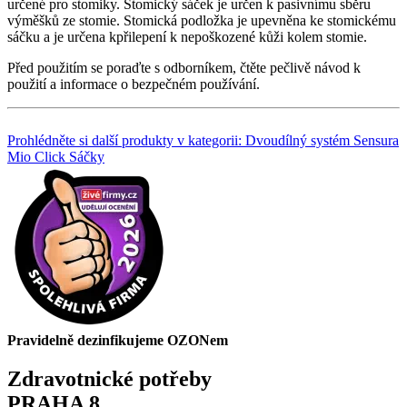
určené pro stomiky. Stomický sáček je určen k pasivnímu sběru
výměšků ze stomie. Stomická podložka je upevněna ke stomickému
sáčku a je určena kpřilepení k nepoškozené kůži kolem stomie.
Před použitím se poraďte s odborníkem, čtěte pečlivě návod k
použití a informace o bezpečném používání.
Prohlédněte si další produkty v kategorii: Dvoudílný systém Sensura
Mio Click Sáčky
Pravidelně dezinfikujeme OZONem
Zdravotnické potřeby
PRAHA 8