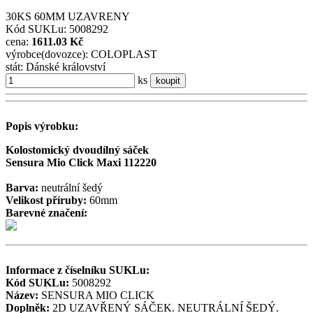
30KS 60MM UZAVRENY
Kód SUKLu: 5008292
cena:
1611.03 Kč
výrobce(dovozce): COLOPLAST
stát: Dánské království
ks
koupit
Popis výrobku:
Kolostomický dvoudílný sáček
Sensura Mio Click Maxi 112220
Barva:
neutrální šedý
Velikost příruby:
60mm
Barevné značení:
Informace z číselníku SUKLu:
Kód SUKLu:
5008292
Název:
SENSURA MIO CLICK
Doplněk:
2D UZAVŘENÝ SÁČEK. NEUTRÁLNÍ ŠEDÝ.