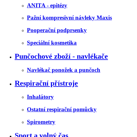
ANITA - epitézy
Pažní kompresivní návleky Maxis
Pooperační podprsenky
Speciální kosmetika
Punčochové zboží - navlékače
Navlékač ponožek a punčoch
Respirační přístroje
Inhalátory
Ostatní respirační pomůcky
Spirometry
Sport a volný čas