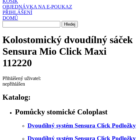
KOŠÍK
OBJEDNÁVKA NA E-POUKAZ
PŘIHLÁŠENÍ
DOMŮ
Kolostomický dvoudílný sáček
Sensura Mio Click Maxi
112220
Přihlášený uživatel:
nepřihlášen
Katalog:
Pomůcky stomické Coloplast
Dvoudílný systém Sensura Click Podložky
Dvoudílný systém Sensura Click Podložky