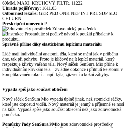
60MM. MAXI. KRUHOVÝ FILTR. 11222
Úhrada pojišťovny:
1611.03
Odbornost lékaře:
GER
PED
ONK
NEF
INT
PRL
SDP
SLO
CHI
URN
Preskripční omezení:
P
Zdravotnický prostředek
Prostudujte si pečlivě návod k použití přibalený k
produktu.
Správně přilne díky elastickému lepícímu materiálu
Lidé mají individuální anatomii těla, která se mění jak v průběhu
dne, tak při pohybu. Proto je klíčové najít lepící materiál, který
respektuje křivky vašeho těla. Nový sáček SenSura Mio přilne k
individuálním křivkám těla – zvládne dokonce i přilnutí ke stomii v
komplikovaném okolí - např. kýla, zjizvení a kožní záhyby.
Vypadá spíš jako součást oblečení
Nový sáček SenSura Mio vypadá úplně jinak, než stomické sáčky,
které jste doposud viděli. Nový materiál je jemný a příjemně se nosí
na kůži. Vypadá spíše jako součást oblečení než jako zdravotnická
pomůcka.
Pomůcky řady SenSura®Mio
jsou zdravotnické prostředky