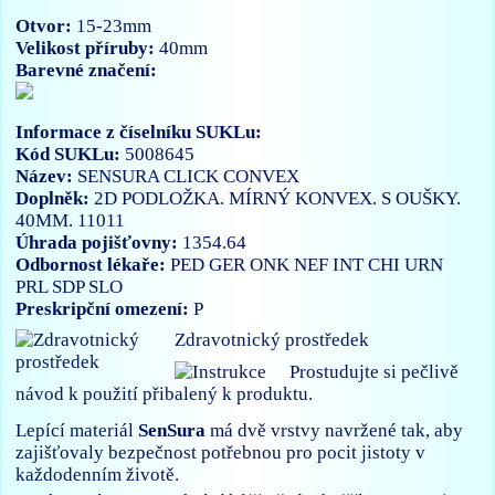
Otvor:
15-23mm
Velikost příruby:
40mm
Barevné značení:
Informace z číselníku SUKLu:
Kód SUKLu:
5008645
Název:
SENSURA CLICK CONVEX
Doplněk:
2D PODLOŽKA. MÍRNÝ KONVEX. S OUŠKY.
40MM. 11011
Úhrada pojišťovny:
1354.64
Odbornost lékaře:
PED
GER
ONK
NEF
INT
CHI
URN
PRL
SDP
SLO
Preskripční omezení:
P
Zdravotnický prostředek
Prostudujte si pečlivě
návod k použití přibalený k produktu.
Lepící materiál
SenSura
má dvě vrstvy navržené tak, aby
zajišťovaly bezpečnost potřebnou pro pocit jistoty v
každodenním životě.