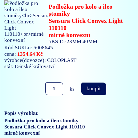
Podložka pro kolo a ileo
stomiky
Sensura Click Convex Light
110110
mírně konvexní
5KS 15-23MM 40MM
Kód SUKLu: 5008645
1354.64 Kč
cena:
výrobce(dovozce): COLOPLAST
stát: Dánské království
ks
koupit
Popis výrobku:
Podložka pro kolo a ileo stomiky
Sensura Click Convex Light 110110
mírně konvexní