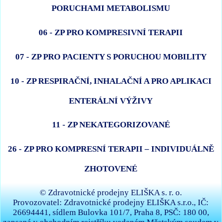
PORUCHAMI METABOLISMU
06 - ZP PRO KOMPRESIVNÍ TERAPII
07 - ZP PRO PACIENTY S PORUCHOU MOBILITY
10 - ZP RESPIRAČNÍ, INHALAČNÍ A PRO APLIKACI
ENTERÁLNÍ VÝŽIVY
11 - ZP NEKATEGORIZOVANÉ
26 - ZP PRO KOMPRESNÍ TERAPII – INDIVIDUÁLNĚ
ZHOTOVENÉ
© Zdravotnické prodejny ELIŠKA s. r. o.
Provozovatel: Zdravotnické prodejny ELIŠKA s.r.o., IČ:
26694441, sídlem Bulovka 101/7, Praha 8, PSČ: 180 00,