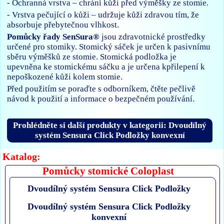
- Ochranná vrstva – chrání kůži před výměšky ze stomie.
- Vrstva pečující o kůži – udržuje kůži zdravou tím, že
absorbuje přebytečnou vlhkost.
Pomůcky řady SenSura®
jsou zdravotnické prostředky
určené pro stomiky. Stomický sáček je určen k pasivnímu
sběru výměšků ze stomie. Stomická podložka je
upevněna ke stomickému sáčku a je určena kpřilepení k
nepoškozené kůži kolem stomie.
Před použitím se poraďte s odborníkem, čtěte pečlivě
návod k použití a informace o bezpečném používání.
Prohlédněte si další produkty v kategorii: Dvoudílný
systém Sensura Click Podložky konvexní
Katalog:
Pomůcky stomické Coloplast
Dvoudílný systém Sensura Click Podložky
Dvoudílný systém Sensura Click Podložky
konvexní