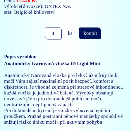
114.48 Kč
cena:
výrobce(dovozce): ONTEX N.V.
stát: Belgické království
ks
koupit
Popis výrobku:
Anatomicky tvarovaná vložka iD Light Mini
Anatomicky tvarovaná vložka pro lehký až mírný únik
moči Vám zajistí maximální pocit bezpečí, komfort a
diskrétnost. Je vhodná zejména při stresové inkontinenci,
každá vložka je jednotlivě balená. Výrobky obsahují
nové savé jádro pro dokonalejší pohlcení moči,
neutralizující nepříjemný zápach.
Pro dokonalé uchycení je vložka vybavena lepicím
proužkem. Pružné postranní pěnové manžetky spolehlivě
snižují riziko úniku moči i při aktivním pohybu.