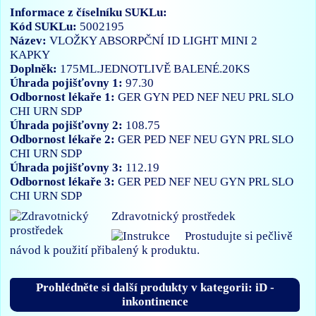
Informace z číselníku SUKLu:
Kód SUKLu:
5002195
Název:
VLOŽKY ABSORPČNÍ ID LIGHT MINI 2
KAPKY
Doplněk:
175ML.JEDNOTLIVĚ BALENÉ.20KS
Úhrada pojišťovny 1:
97.30
Odbornost lékaře 1:
GER
GYN
PED
NEF
NEU
PRL
SLO
CHI
URN
SDP
Úhrada pojišťovny 2:
108.75
Odbornost lékaře 2:
GER
PED
NEF
NEU
GYN
PRL
SLO
CHI
URN
SDP
Úhrada pojišťovny 3:
112.19
Odbornost lékaře 3:
GER
PED
NEF
NEU
GYN
PRL
SLO
CHI
URN
SDP
Zdravotnický prostředek
Prostudujte si pečlivě
návod k použití přibalený k produktu.
Prohlédněte si další produkty v kategorii: iD -
inkontinence