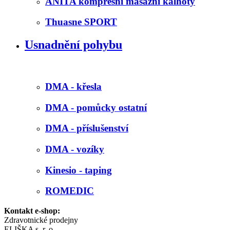
ANITA kompresní masážní kalhoty
Thuasne SPORT
Usnadnění pohybu
DMA - křesla
DMA - pomůcky ostatní
DMA - příslušenství
DMA - vozíky
Kinesio - taping
ROMEDIC
Kontakt e-shop:
Zdravotnické prodejny
ELIŠKA s. r. o.