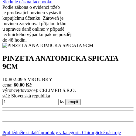
Sledujte nás na facebooku
Podle zákona o evidenci tržeb
je prodávající povinen vystavit
kupujícímu účtenku. Zároveň je
povinen zaevidovat přijatou tržbu
u správce daně online; v případě
technického výpadku pak nejpozději
do 48 hodin.
PINZETA ANATOMICKA SPICATA
9CM
10-802-09 S VROUBKY
cena:
60.00 Kč
výrobce(dovozce): CELIMED S.R.O.
stát: Slovenská republika
ks
koupit
Prohlédněte si další produkty v kategorii: Chirurgické nástroje