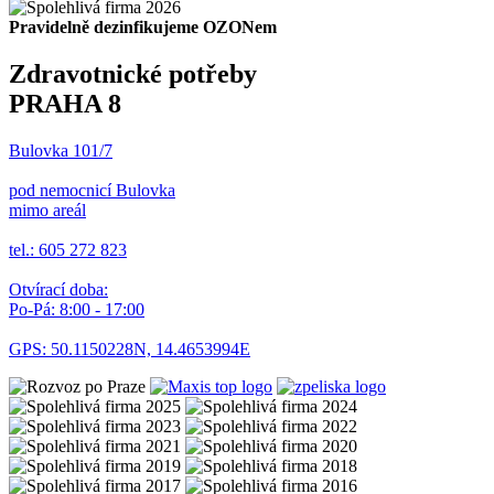
Pravidelně dezinfikujeme OZONem
Zdravotnické potřeby
PRAHA 8
Bulovka 101/7
pod nemocnicí Bulovka
mimo areál
tel.: 605 272 823
Otvírací doba:
Po-Pá: 8:00 - 17:00
GPS: 50.1150228N, 14.4653994E