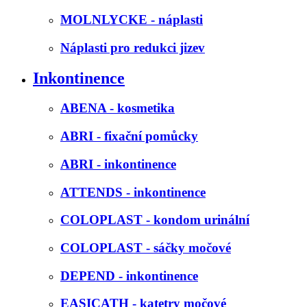
MOLNLYCKE - náplasti
Náplasti pro redukci jizev
Inkontinence
ABENA - kosmetika
ABRI - fixační pomůcky
ABRI - inkontinence
ATTENDS - inkontinence
COLOPLAST - kondom urinální
COLOPLAST - sáčky močové
DEPEND - inkontinence
EASICATH - katetry močové