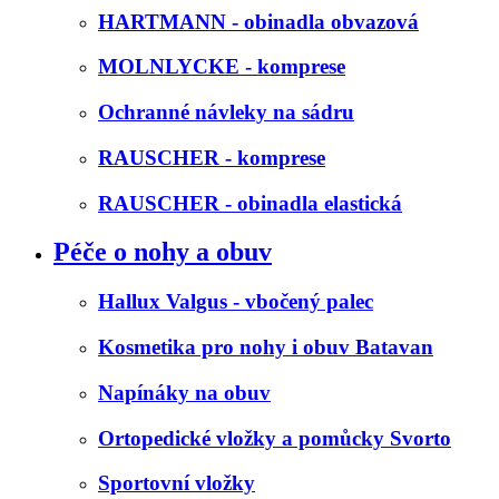
HARTMANN - obinadla obvazová
MOLNLYCKE - komprese
Ochranné návleky na sádru
RAUSCHER - komprese
RAUSCHER - obinadla elastická
Péče o nohy a obuv
Hallux Valgus - vbočený palec
Kosmetika pro nohy i obuv Batavan
Napínáky na obuv
Ortopedické vložky a pomůcky Svorto
Sportovní vložky