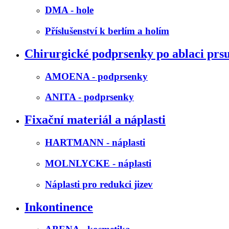
DMA - hole
Příslušenství k berlím a holím
Chirurgické podprsenky po ablaci prs
AMOENA - podprsenky
ANITA - podprsenky
Fixační materiál a náplasti
HARTMANN - náplasti
MOLNLYCKE - náplasti
Náplasti pro redukci jizev
Inkontinence