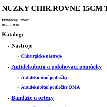
NUZKY CHIR.ROVNE 15CM 
Přihlášený uživatel:
nepřihlášen
Katalog:
Nástroje
Chirurgické nástroje
Antidekubitní a polohovací pomůcky
Antidekubitní podložky
Antidekubitní podložky DMA
Bandáže a ortézy