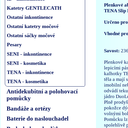
Plenkové a
Katetry GENTLECATH
TENA Slip 
Ostatní inkontinence
Určeno pro 
Ostatní katetry močové
Vhodné pro
Ostatní sáčky močové
Pesary
Savost:
236
SENI - inkontinence
Plenkové ka
SENI - kosmetika
lepicími pá
TENA - inkontinence
kalhotky TE
těla a mají
TENA - kosmetika
imobilní n
odvádí teku
Antidekubitní a polohovací
jádro DuoLo
pomůcky
Plně prodyš
Bandáže a ortézy
pokožce dýc
volnými bok
Baterie do naslouchadel
Pomůcku lze
spolehlivě 