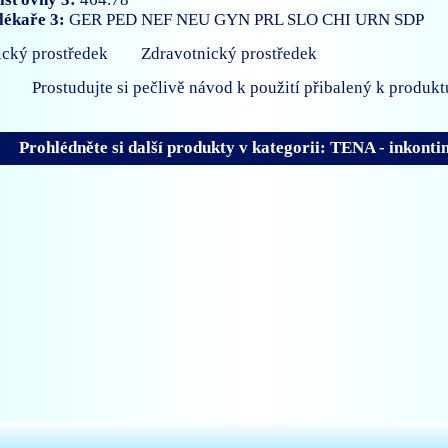
lékaře 3:
GER
PED
NEF
NEU
GYN
PRL
SLO
CHI
URN
SDP
Zdravotnický prostředek
Prostudujte si pečlivě návod k použití přibalený k produkt
Prohlédněte si další produkty v kategorii: TENA - inkonti