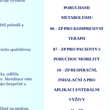
ručuje vysokou
PORUCHAMI
METABOLISMU
ětší pohodlí a
06 - ZP PRO KOMPRESIVNÍ
TERAPII
07 - ZP PRO PACIENTY S
istila spolehlivou
PORUCHOU MOBILITY
10 - ZP RESPIRAČNÍ,
ky, udělila
ce. Akreditace vám
INHALAČNÍ A PRO
jako bezpečné a
APLIKACI ENTERÁLNÍ
VÝŽIVY
 žluté na modrou,