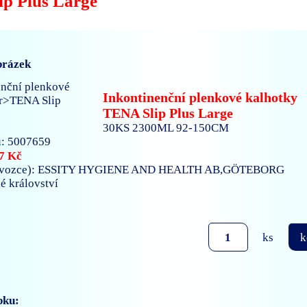
p Plus Large
brázek
Inkontinenční plenkové kalhotky
TENA Slip Plus Large
30KS 2300ML 92-150CM
: 5007659
7 Kč
ovozce): ESSITY HYGIENE AND HEALTH AB,GÖTEBORG
ké království
ks
k
bku: