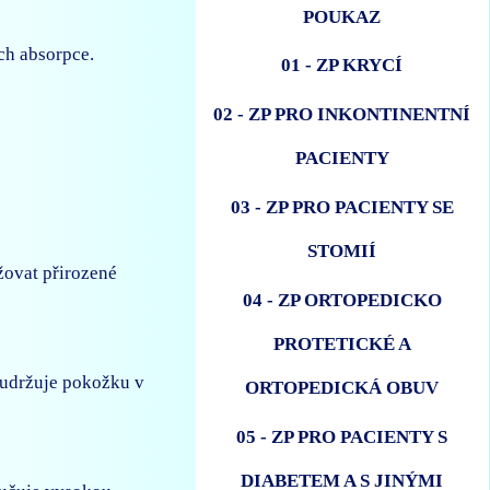
POUKAZ
ch absorpce.
01 - ZP KRYCÍ
02 - ZP PRO INKONTINENTNÍ
PACIENTY
03 - ZP PRO PACIENTY SE
STOMIÍ
žovat přirozené
04 - ZP ORTOPEDICKO
PROTETICKÉ A
m udržuje pokožku v
ORTOPEDICKÁ OBUV
05 - ZP PRO PACIENTY S
DIABETEM A S JINÝMI