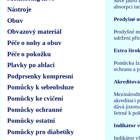
Savé jádro 
absorpci ta
Nástroje
Prodyšné m
Obuv
Obvazový materiál
Prodyšné ma
udržení při
Péče o nohy a obuv
Extra širok
Péče o pokožku
Pomůcku lze
Plavky po ablaci
ochranu a p
Podprsenky kompresní
Akreditová
Pomůcky k sebeobsluze
Mezinárodní
Pomůcky ke cvičení
akreditaci 
dává jistot
Pomůcky ochranné
šetrné k po
Pomůcky ostatni
Indikátor v
Pomůcky pro diabetiky
Indikátor v