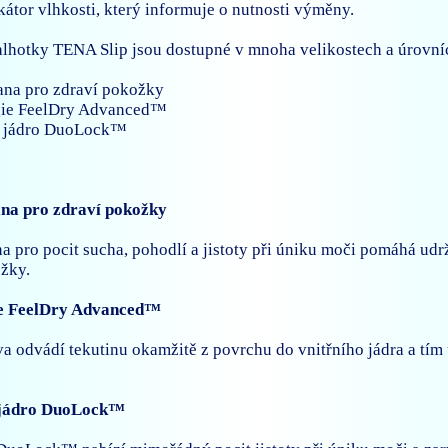
kátor vlhkosti, který informuje o nutnosti výměny.
lhotky TENA Slip jsou dostupné v mnoha velikostech a úrovní
rana pro zdraví pokožky
gie FeelDry Advanced™
í jádro DuoLock™
ana pro zdraví pokožky
na pro pocit sucha, pohodlí a jistoty při úniku moči pomáhá udr
žky.
ie FeelDry Advanced™
va odvádí tekutinu okamžitě z povrchu do vnitřního jádra a tí
 jádro DuoLock™