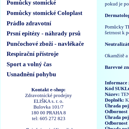
Pomůcky stomické
pokud je p
Pomůcky stomické Coloplast
Dermatolog
Prádlo zdravotní
Pomůcky TEN
šetrnost k 
Prsní epitézy - náhrady prsů
Punčochové zboží - navlékače
Neutralizá
Respirační přístroje
Okamžitě a 
Sport a volný čas
Barevné zn
Usnadnění pohybu
Informace 
Kód SUKL
Kontakt e-shop:
Název:
TEN
Zdravotnické prodejny
Doplněk:
K
ELIŠKA s. r. o.
Úhrada poj
Bulovka 101/7
Odbornost 
180 00 PRAHA 8
Úhrada poj
tel: 605 272 823
Odbornost 
Úhrada poj