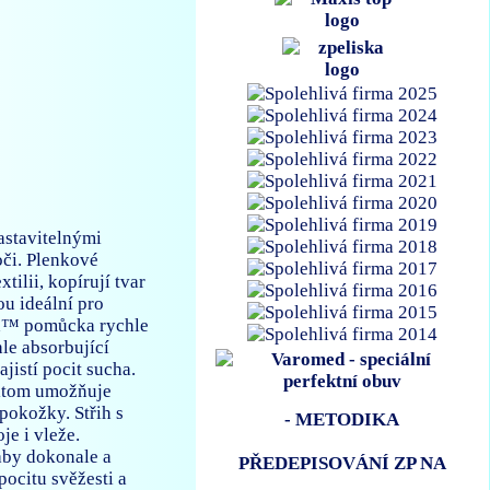
astavitelnými
oči. Plenkové
ilii, kopírují tvar
ou ideální pro
ed™ pomůcka rychle
le absorbující
istí pocit sucha.
řitom umožňuje
pokožky. Střih s
- METODIKA
e i vleže.
aby dokonale a
PŘEDEPISOVÁNÍ ZP NA
pocitu svěžesti a