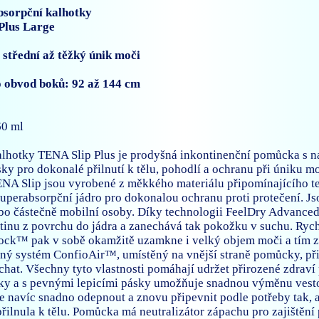
bsorpční kalhotky
Plus Large
střední až těžký únik moči
 obvod boků: 92 až 144 cm
0 ml
lhotky TENA Slip Plus je prodyšná inkontinenční pomůcka s n
sky pro dokonalé přilnutí k tělu, pohodlí a ochranu při úniku m
NA Slip jsou vyrobené z měkkého materiálu připomínajícího text
 superabsorpční jádro pro dokonalou ochranu proti protečení. Js
ebo částečně mobilní osoby. Díky technologii FeelDry Advanc
tinu z povrchu do jádra a zanechává tak pokožku v suchu. Rych
ck™ pak v sobě okamžitě uzamkne i velký objem moči a tím zaj
ný systém ConfioAir™, umístěný na vnější straně pomůcky, p
hat. Všechny tyto vlastnosti pomáhají udržet přirozené zdraví 
y a s pevnými lepicími pásky umožňuje snadnou výměnu vestoj
 navíc snadno odepnout a znovu připevnit podle potřeby tak, 
přilnula k tělu. Pomůcka má neutralizátor zápachu pro zajištění 