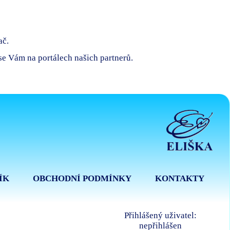
ač.
 se Vám na portálech našich partnerů.
ÍK
OBCHODNÍ PODMÍNKY
KONTAKTY
Přihlášený uživatel:
nepřihlášen