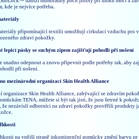
DuoLock™ nabízí mimořádný pocit jistoty při úniku moči a za
m, kde je nejvíce potřeba.
ateriály
teriály připomínající textilii umožňují cirkulaci vzduchu pro v
rozeného zdraví pokožky.
é lepicí pásky se suchým zipem zajišťují pohodlí při nošení
 snadno odepnout a znovu připevnit podle potřeby tak, aby zaj
ohodlí při nošení.
no mezinárodní organizací Skin Health Alliance
 organizace Skin Health Alliance, zabývající se zdravím pokož
pomůckám TENA, můžete si být tak jisti, že jsou šetrné k pokož
u, že nezávislí odborníci na zdraví pokožky prověřili produkty 
kožce.
lhkosti
lhkosti na vnější straně inkontinenční pomůcky změní barvu ze