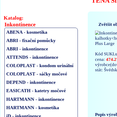
TENA Sli
Katalog:
Inkontinence
Zvětšit o
ABENA - kosmetika
ABRI - fixační pomůcky
ABRI - inkontinence
Kód SUKLu
ATTENDS - inkontinence
474.2
cena:
výrobce(d
COLOPLAST - kondom urinální
stát: Švéds
COLOPLAST - sáčky močové
DEPEND - inkontinence
EASICATH - katetry močové
HARTMANN - inkontinence
HARTMANN - kosmetika
Popis výro
iD - inkontinence