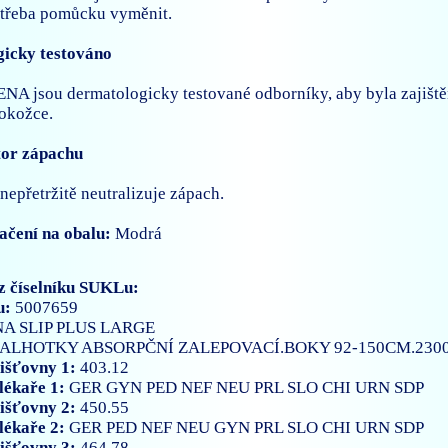
otřeba pomůcku vyměnit.
icky testováno
A jsou dermatologicky testované odborníky, aby byla zajištěn
pokožce.
tor zápachu
nepřetržitě neutralizuje zápach.
ačení na obalu:
Modrá
z číselníku SUKLu:
u:
5007659
A SLIP PLUS LARGE
ALHOTKY ABSORPČNÍ ZALEPOVACÍ.BOKY 92-150CM.230
išťovny 1:
403.12
lékaře 1:
GER
GYN
PED
NEF
NEU
PRL
SLO
CHI
URN
SDP
išťovny 2:
450.55
lékaře 2:
GER
PED
NEF
NEU
GYN
PRL
SLO
CHI
URN
SDP
išťovny 3:
464.78