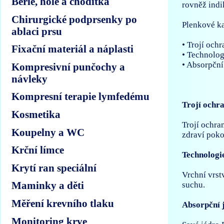
Berle, hole a chodítka
rovněž indi
Chirurgické podprsenky po
Plenkové ka
ablaci prsu
• Trojí och
Fixační materiál a náplasti
• Technolo
• Absorpčn
Kompresivní punčochy a
návleky
Kompresní terapie lymfedému
Trojí ochr
Kosmetika
Trojí ochra
Koupelny a WC
zdraví poko
Krční límce
Technolog
Krytí ran speciální
Vrchní vrst
Maminky a děti
suchu.
Měření krevního tlaku
Absorpční
Monitoring krve