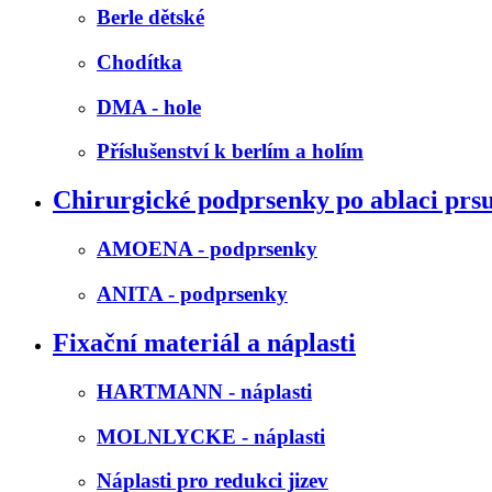
Berle dětské
Chodítka
DMA - hole
Příslušenství k berlím a holím
Chirurgické podprsenky po ablaci prs
AMOENA - podprsenky
ANITA - podprsenky
Fixační materiál a náplasti
HARTMANN - náplasti
MOLNLYCKE - náplasti
Náplasti pro redukci jizev