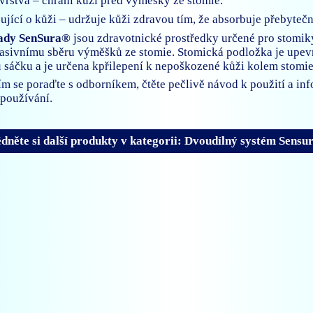
vrstva – chrání kůži před výměšky ze stomie.
čující o kůži – udržuje kůži zdravou tím, že absorbuje přebyteč
ady SenSura®
jsou zdravotnické prostředky určené pro stomik
pasivnímu sběru výměšků ze stomie. Stomická podložka je upe
sáčku a je určena kpřilepení k nepoškozené kůži kolem stomie
ím se poraďte s odborníkem, čtěte pečlivě návod k použití a in
používání.
dněte si další produkty v kategorii: Dvoudílný systém Sensu