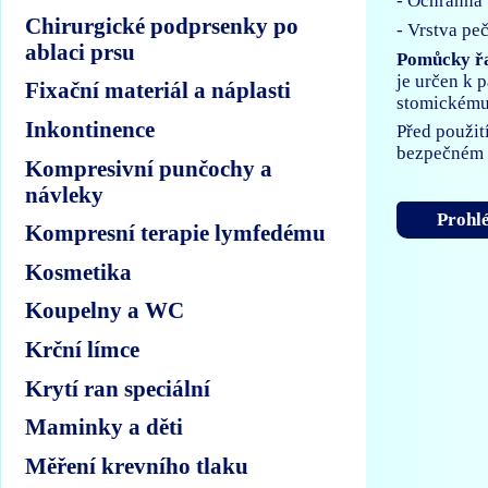
- Ochranná 
Chirurgické podprsenky po
- Vrstva pe
ablaci prsu
Pomůcky ř
je určen k 
Fixační materiál a náplasti
stomickému 
Inkontinence
Před použit
bezpečném 
Kompresivní punčochy a
návleky
Prohlé
Kompresní terapie lymfedému
Kosmetika
Koupelny a WC
Krční límce
Krytí ran speciální
Maminky a děti
Měření krevního tlaku