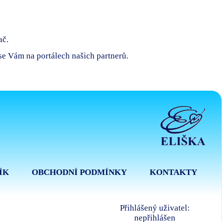
ač.
 se Vám na portálech našich partnerů.
ÍK
OBCHODNÍ PODMÍNKY
KONTAKTY
Přihlášený uživatel:
nepřihlášen