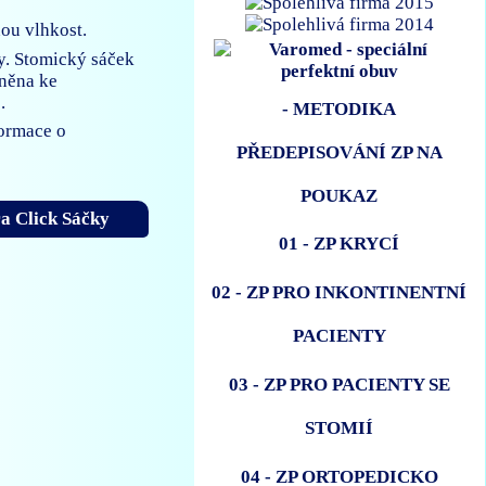
nou vlhkost.
y. Stomický sáček
vněna ke
.
- METODIKA
formace o
PŘEDEPISOVÁNÍ ZP NA
POUKAZ
ra Click Sáčky
01 - ZP KRYCÍ
02 - ZP PRO INKONTINENTNÍ
PACIENTY
03 - ZP PRO PACIENTY SE
STOMIÍ
04 - ZP ORTOPEDICKO