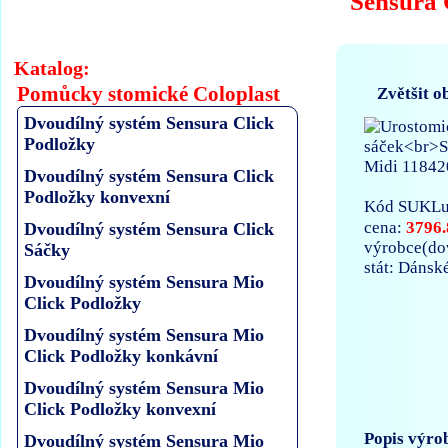
Sensura 
Katalog:
Pomůcky stomické Coloplast
Zvětšit o
Dvoudílný systém Sensura Click
Podložky
Dvoudílný systém Sensura Click
Podložky konvexní
Kód SUKLu
3796.
cena:
Dvoudílný systém Sensura Click
výrobce(d
Sáčky
stát: Dánsk
Dvoudílný systém Sensura Mio
Click Podložky
Dvoudílný systém Sensura Mio
Click Podložky konkávní
Dvoudílný systém Sensura Mio
Click Podložky konvexní
Popis výro
Dvoudílný systém Sensura Mio