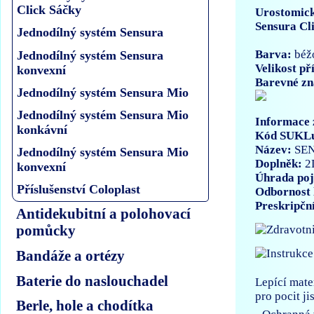
Click Sáčky
Urostomick
Sensura Cl
Jednodílný systém Sensura
Barva:
béž
Jednodílný systém Sensura
Velikost př
konvexní
Barevné zn
Jednodílný systém Sensura Mio
Jednodílný systém Sensura Mio
Informace 
konkávní
Kód SUKL
Název:
SE
Jednodílný systém Sensura Mio
Doplněk:
2
konvexní
Úhrada poj
Příslušenství Coloplast
Odbornost 
Preskripčn
Antidekubitní a polohovací
pomůcky
Bandáže a ortézy
Baterie do naslouchadel
Lepící mate
pro pocit j
Berle, hole a chodítka