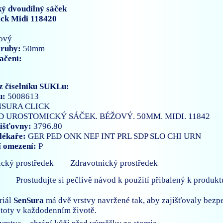
ý dvoudílný sáček
ick Midi 118420
ový
íruby:
50mm
ačení:
z číselníku SUKLu:
u:
5008613
NSURA CLICK
D UROSTOMICKÝ SÁČEK. BÉŽOVÝ. 50MM. MIDI. 11842
išťovny:
3796.80
lékaře:
GER
PED
ONK
NEF
INT
PRL
SDP
SLO
CHI
URN
í omezení:
P
Zdravotnický prostředek
Prostudujte si pečlivě návod k použití přibalený k produkt
riál
SenSura
má dvě vrstvy navržené tak, aby zajišťovaly bezp
istoty v každodenním životě.