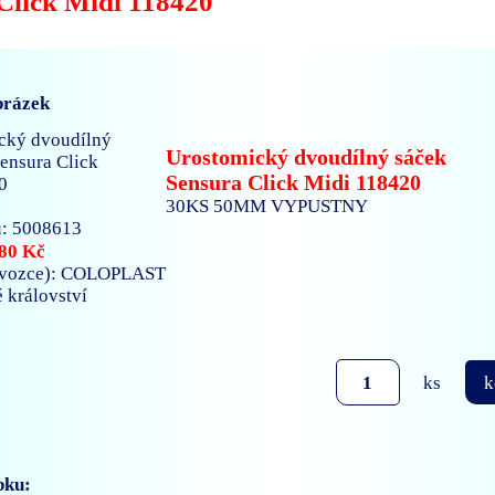
Click Midi 118420
brázek
Urostomický dvoudílný sáček
Sensura Click Midi 118420
30KS 50MM VYPUSTNY
: 5008613
80 Kč
ovozce): COLOPLAST
é království
ks
k
bku: