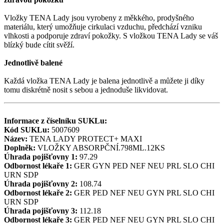
Vložky TENA Lady jsou vyrobeny z měkkého, prodyšného
materiálu, který umožňuje cirkulaci vzduchu, předchází vzniku
vlhkosti a podporuje zdraví pokožky. S vložkou TENA Lady se váš
blízký bude cítit svěží.
Jednotlivě balené
Každá vložka TENA Lady je balena jednotlivě a můžete ji díky
tomu diskrétně nosit s sebou a jednoduše likvidovat.
Informace z číselníku SUKLu:
Kód SUKLu:
5007609
Název:
TENA LADY PROTECT+ MAXI
Doplněk:
VLOŽKY ABSORPČNÍ.798ML.12KS
Úhrada pojišťovny 1:
97.29
Odbornost lékaře 1:
GER
GYN
PED
NEF
NEU
PRL
SLO
CHI
URN
SDP
Úhrada pojišťovny 2:
108.74
Odbornost lékaře 2:
GER
PED
NEF
NEU
GYN
PRL
SLO
CHI
URN
SDP
Úhrada pojišťovny 3:
112.18
Odbornost lékaře 3:
GER
PED
NEF
NEU
GYN
PRL
SLO
CHI