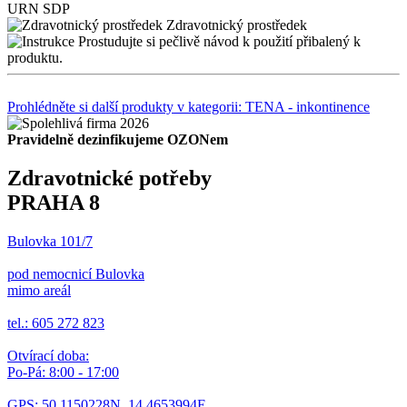
URN
SDP
Zdravotnický prostředek
Prostudujte si pečlivě návod k použití přibalený k
produktu.
Prohlédněte si další produkty v kategorii: TENA - inkontinence
Pravidelně dezinfikujeme OZONem
Zdravotnické potřeby
PRAHA 8
Bulovka 101/7
pod nemocnicí Bulovka
mimo areál
tel.: 605 272 823
Otvírací doba:
Po-Pá: 8:00 - 17:00
GPS: 50.1150228N, 14.4653994E