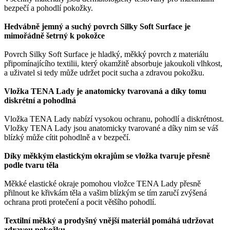
bezpečí a pohodlí pokožky.
Hedvábně jemný a suchý povrch Silky Soft Surface je
mimořádně šetrný k pokožce
Povrch Silky Soft Surface je hladký, měkký povrch z materiálu
připomínajícího textilii, který okamžitě absorbuje jakoukoli vlhkost,
a uživatel si tedy může udržet pocit sucha a zdravou pokožku.
Vložka TENA Lady je anatomicky tvarovaná a díky tomu
diskrétní a pohodlná
Vložka TENA Lady nabízí vysokou ochranu, pohodlí a diskrétnost.
Vložky TENA Lady jsou anatomicky tvarované a díky nim se váš
blízký může cítit pohodlně a v bezpečí.
Díky měkkým elastickým okrajům se vložka tvaruje přesně
podle tvaru těla
Měkké elastické okraje pomohou vložce TENA Lady přesně
přilnout ke křivkám těla a vašim blízkým se tím zaručí zvýšená
ochrana proti protečení a pocit většího pohodlí.
Textilní měkký a prodyšný vnější materiál pomáhá udržovat
zdravou pokožku