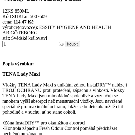
12KS 850ML
Kód SUKLu: 5007609
cena:
114.47 Kč
výrobce(dovozce): ESSITY HYGIENE AND HEALTH
AB,GÖTEBORG
stát: Švédské království
ks
koupit
Popis výrobku:
TENA Lady Maxi
Vložky TENA Lady Maxi s unikátní zónou InstaDRY™ nabízejí
TROJÍ OCHRANU proti protečení, zápachu a vlhkosti. Vložky
TENA Lady Maxi jsou mimořádně spolehlivé a vyznačují se
mnohem vyšší absorpcí než menstruační vložky. Jsou navržené
speciálně pro maximální ochranu, takže se budete okamžitě cítit
pohodlně a v suchu, ať se stane cokoli.
•Zóna InstaDRY™ pro okamžitou absorpci
•Kontrola zápachu Fresh Odour Control pomáhá předcházet
nechtěnému zápachu