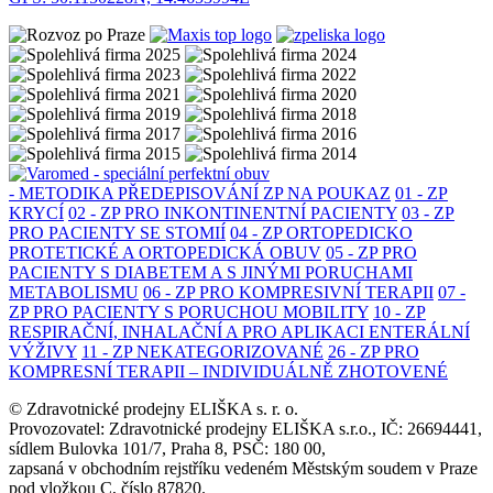
- METODIKA PŘEDEPISOVÁNÍ ZP NA POUKAZ
01 - ZP
KRYCÍ
02 - ZP PRO INKONTINENTNÍ PACIENTY
03 - ZP
PRO PACIENTY SE STOMIÍ
04 - ZP ORTOPEDICKO
PROTETICKÉ A ORTOPEDICKÁ OBUV
05 - ZP PRO
PACIENTY S DIABETEM A S JINÝMI PORUCHAMI
METABOLISMU
06 - ZP PRO KOMPRESIVNÍ TERAPII
07 -
ZP PRO PACIENTY S PORUCHOU MOBILITY
10 - ZP
RESPIRAČNÍ, INHALAČNÍ A PRO APLIKACI ENTERÁLNÍ
VÝŽIVY
11 - ZP NEKATEGORIZOVANÉ
26 - ZP PRO
KOMPRESNÍ TERAPII – INDIVIDUÁLNĚ ZHOTOVENÉ
© Zdravotnické prodejny ELIŠKA s. r. o.
Provozovatel: Zdravotnické prodejny ELIŠKA s.r.o., IČ: 26694441,
sídlem Bulovka 101/7, Praha 8, PSČ: 180 00,
zapsaná v obchodním rejstříku vedeném Městským soudem v Praze
pod vložkou C, číslo 87820.