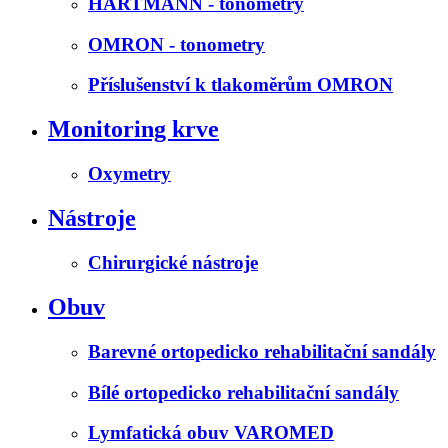
HARTMANN - tonometry
OMRON - tonometry
Příslušenství k tlakoměrům OMRON
Monitoring krve
Oxymetry
Nástroje
Chirurgické nástroje
Obuv
Barevné ortopedicko rehabilitační sandály
Bílé ortopedicko rehabilitační sandály
Lymfatická obuv VAROMED