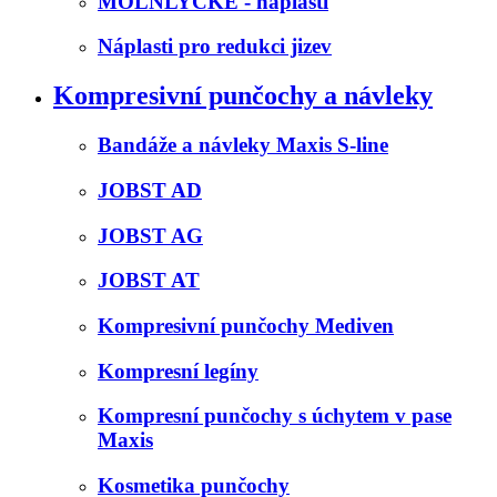
MOLNLYCKE - náplasti
Náplasti pro redukci jizev
Kompresivní punčochy a návleky
Bandáže a návleky Maxis S-line
JOBST AD
JOBST AG
JOBST AT
Kompresivní punčochy Mediven
Kompresní legíny
Kompresní punčochy s úchytem v pase
Maxis
Kosmetika punčochy