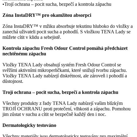
•Trojí ochrana – pocit sucha, bezpečí a kontrola zápachu
Zóna InstaDRY™ pro okamžitou absorpci
Zóna InstaDRY™ v mžiku absorbuje tekutinu hluboko do vložky a
zanechá uživateli pocit sucha a pohodlí. S vložkou TENA Lady se
můžete cítit v klidu a sebejistě.
Kontrola zápachu Fresh Odour Control pomáhá předcházet
nechtěnému zápachu
Vložky TENA Lady obsahují systém Fresh Odour Control se
svěžími aktivními mikroperličkami, které snižují tvorbu zápachu.
Vložky TENA Lady nabízejí diskrétnost, ale zároveň i pohodlí a
důstojnost.
Trojí ochrana – pocit sucha, bezpečí a kontrola zápachu
Všechny produkty z řady TENA Lady nabízejí vašim blízkým
TROJÍ OCHRANU proti protečení, vlhkosti a zápachu. Pomohou
jim zůstat v suchu a cítit se bezpečně každý den i noc.
Dermatologicky testováno
Všechny materiály jsou dermatologicky testovány pro maximální