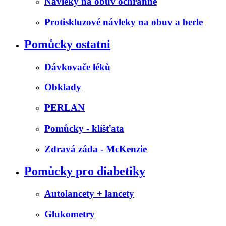
Návleky na obuv ochranné
Protiskluzové návleky na obuv a berle
Pomůcky ostatni
Dávkovače léků
Obklady
PERLAN
Pomůcky - klíšťata
Zdravá záda - McKenzie
Pomůcky pro diabetiky
Autolancety + lancety
Glukometry