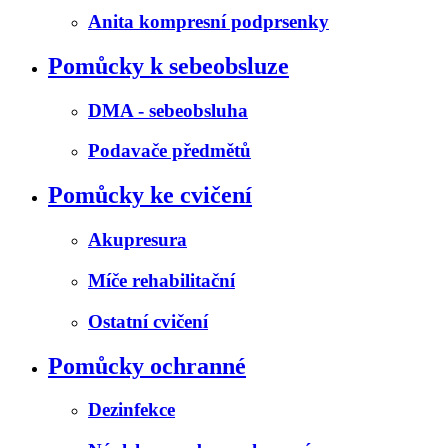
Anita kompresní podprsenky
Pomůcky k sebeobsluze
DMA - sebeobsluha
Podavače předmětů
Pomůcky ke cvičení
Akupresura
Míče rehabilitační
Ostatní cvičení
Pomůcky ochranné
Dezinfekce