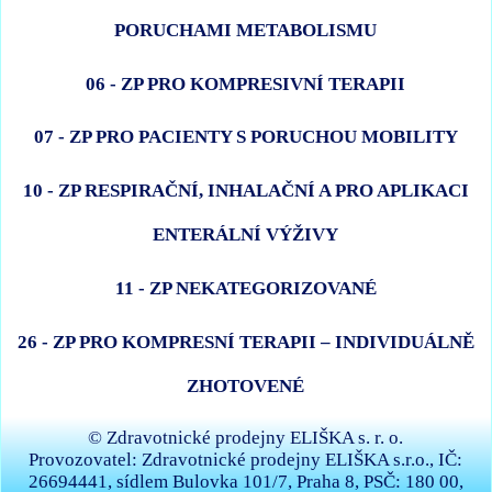
PORUCHAMI METABOLISMU
06 - ZP PRO KOMPRESIVNÍ TERAPII
07 - ZP PRO PACIENTY S PORUCHOU MOBILITY
10 - ZP RESPIRAČNÍ, INHALAČNÍ A PRO APLIKACI
ENTERÁLNÍ VÝŽIVY
11 - ZP NEKATEGORIZOVANÉ
26 - ZP PRO KOMPRESNÍ TERAPII – INDIVIDUÁLNĚ
ZHOTOVENÉ
© Zdravotnické prodejny ELIŠKA s. r. o.
Provozovatel: Zdravotnické prodejny ELIŠKA s.r.o., IČ:
26694441, sídlem Bulovka 101/7, Praha 8, PSČ: 180 00,