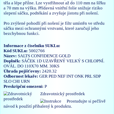
těla a lépe přilne. Lze vystřihnout až do 110 mm na šířku
a 70 mm na výšku. Přídavná vnitřní folie snižuje riziko
slepení sáčku, podtékání a zvyšuje jistotu při nošení.
Pro zvýšené pohodlí při nošení je filtr umístěn ve středu
sáčku mezi ochrannými vrstvami, které zaručují jeho
bezchybnou funkci.
Informace z číselníku SUKLu:
Kód SUKLu:
5002766
Název:
SALTS CONFIDENCE GOLD
Doplněk:
SÁČEK 1D UZAVŘENÝ VELKÝ S CHLOPNÍ.
OVÁL. DO 110X70 MM. 30KS
Úhrada pojišťovny:
2420.32
Odbornost lékaře:
GER
PED
NEF
INT
ONK
PRL
SDP
SLO
CHI
URN
Preskripční omezení:
P
Zdravotnický prostředek
Prostudujte si pečlivě
návod k použití přibalený k produktu.