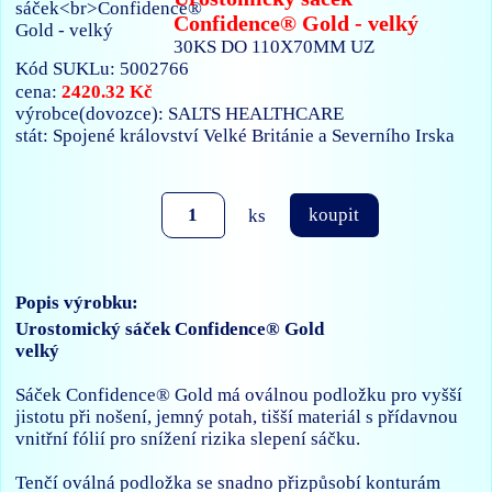
Confidence® Gold - velký
30KS DO 110X70MM UZ
Kód SUKLu: 5002766
2420.32 Kč
cena:
výrobce(dovozce): SALTS HEALTHCARE
stát: Spojené království Velké Británie a Severního Irska
ks
koupit
Popis výrobku:
Urostomický sáček Confidence® Gold
velký
Sáček Confidence® Gold má oválnou podložku pro vyšší
jistotu při nošení, jemný potah, tišší materiál s přídavnou
vnitřní fólií pro snížení rizika slepení sáčku.
Tenčí oválná podložka se snadno přizpůsobí konturám