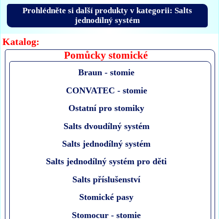
Prohlédněte si další produkty v kategorii: Salts
jednodílný systém
Katalog:
Pomůcky stomické
Braun - stomie
CONVATEC - stomie
Ostatní pro stomiky
Salts dvoudílný systém
Salts jednodílný systém
Salts jednodílný systém pro děti
Salts příslušenství
Stomické pasy
Stomocur - stomie