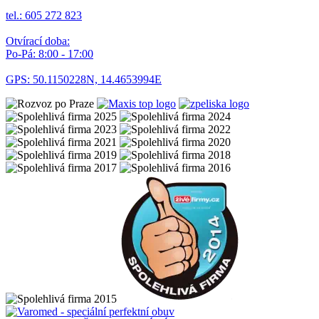
tel.: 605 272 823
Otvírací doba:
Po-Pá: 8:00 - 17:00
GPS: 50.1150228N, 14.4653994E