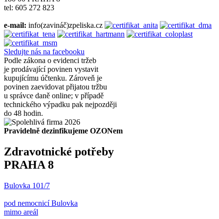
tel: 605 272 823
e-mail:
info(zavináč)zpeliska.cz
Sledujte nás na facebooku
Podle zákona o evidenci tržeb
je prodávající povinen vystavit
kupujícímu účtenku. Zároveň je
povinen zaevidovat přijatou tržbu
u správce daně online; v případě
technického výpadku pak nejpozději
do 48 hodin.
Pravidelně dezinfikujeme OZONem
Zdravotnické potřeby
PRAHA 8
Bulovka 101/7
pod nemocnicí Bulovka
mimo areál