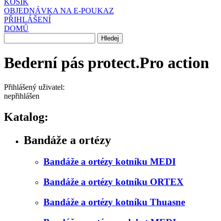
KOŠÍK
OBJEDNÁVKA NA E-POUKAZ
PŘIHLÁŠENÍ
DOMŮ
Bederní pás protect.Pro action
Přihlášený uživatel:
nepřihlášen
Katalog:
Bandáže a ortézy
Bandáže a ortézy kotníku MEDI
Bandáže a ortézy kotníku ORTEX
Bandáže a ortézy kotníku Thuasne