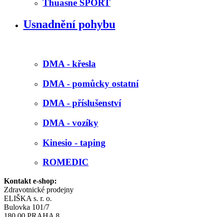
Thuasne SPORT
Usnadnění pohybu
DMA - křesla
DMA - pomůcky ostatní
DMA - příslušenství
DMA - vozíky
Kinesio - taping
ROMEDIC
Kontakt e-shop:
Zdravotnické prodejny
ELIŠKA s. r. o.
Bulovka 101/7
180 00 PRAHA 8