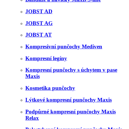
JOBST AD
JOBST AG
JOBST AT
Kompresivní punčochy Mediven
Kompresní legíny
Kompresní punčochy s úchytem v pase
Maxis
Kosmetika punčochy
Lýtkové kompresní punčochy Maxis
Podpůrné kompresní punčochy Maxis
Relax