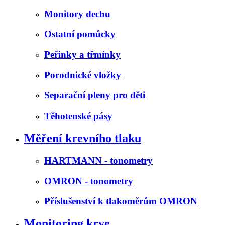
Monitory dechu
Ostatní pomůcky
Peřinky a třmínky
Porodnické vložky
Separační pleny pro děti
Těhotenské pásy
Měření krevního tlaku
HARTMANN - tonometry
OMRON - tonometry
Příslušenství k tlakoměrům OMRON
Monitoring krve