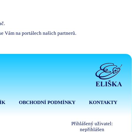
ač.
 se Vám na portálech našich partnerů.
ÍK
OBCHODNÍ PODMÍNKY
KONTAKTY
Přihlášený uživatel:
nepřihlášen