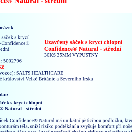
ce® Natural - střední
brázek
Uzavřený sáček s krycí chlopní
Confidence® Natural - střední
30KS 35MM VYPUSTNY
: 5002796
Kč
ovozce): SALTS HEALTHCARE
né království Velké Británie a Severního Irska
bku:
ček s krycí chlopní
® Natural - střední
ček Confidence® Natural má unikátní pěticípou podložku, kter
konturám těla, sníží riziko podtékání a zvyšuje komfort při noš