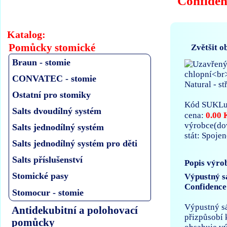
Confiden
Katalog:
Pomůcky stomické
Zvětšit o
Braun - stomie
CONVATEC - stomie
Ostatní pro stomiky
Kód SUKLu
Salts dvoudílný systém
0.00 
cena:
výrobce(d
Salts jednodílný systém
stát: Spoje
Salts jednodílný systém pro děti
Salts příslušenství
Popis výro
Stomické pasy
Výpustný sá
Confidence
Stomocur - stomie
Výpustný sá
Antidekubitní a polohovací
přizpůsobí 
pomůcky