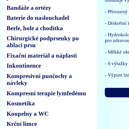
obsahuje vý
Bandáže a ortézy
- Přirozený
Baterie do naslouchadel
- Diskrétní 
Berle, hole a chodítka
- Hydrokolo
Chirurgické podprsenky po
pro zdravo
ablaci prsu
- Měkké okr
Fixační materiál a náplasti
- S výtažky
Inkontinence
- Výpust lz
Kompresivní punčochy a
návleky
Kompresní terapie lymfedému
Kosmetika
Koupelny a WC
Krční límce