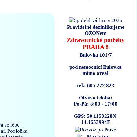
Pravidelně dezinfikujeme
OZONem
Zdravotnické potřeby
PRAHA 8
Bulovka 101/7
pod nemocnicí Bulovka
mimo areál
tel.: 605 272 823
Otvírací doba:
Po-Pá: 8:00 - 17:00
GPS: 50.1150228N,
14.4653994E
á se lépe
ení. Podložka