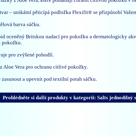
tažky z Aloe vera, které pomáhají chránit citlivou pokožku v ok
 tvar – unikátní pěticípá podložka Flexifit® se přizpůsobí Vašem
tělová barva sáčku.
id oceněný Britskou nadací pro pokožku a dermatologicky akr
u pokožku.
aje pro zvýšené pohodlí.
 z Aloe Vera pro ochranu citlivé pokožky.
e zasunout a upevnit pod textilní potah sáčku.
Prohlédněte si další produkty v kategorii: Salts jednodílný