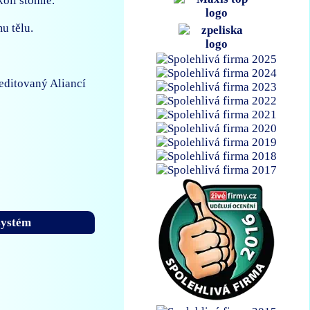
olí stomie.
u tělu.
editovaný Aliancí
 systém