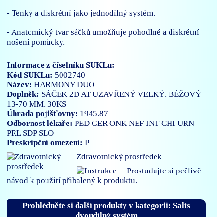
- Tenký a diskrétní jako jednodílný systém.
- Anatomický tvar sáčků umožňuje pohodlné a diskrétní
nošení pomůcky.
Informace z číselníku SUKLu:
Kód SUKLu:
5002740
Název:
HARMONY DUO
Doplněk:
SÁČEK 2D AT UZAVŘENÝ VELKÝ. BÉŽOVÝ
13-70 MM. 30KS
Úhrada pojišťovny:
1945.87
Odbornost lékaře:
PED
GER
ONK
NEF
INT
CHI
URN
PRL
SDP
SLO
Preskripční omezení:
P
Zdravotnický prostředek
Prostudujte si pečlivě
návod k použití přibalený k produktu.
Prohlédněte si další produkty v kategorii: Salts
dvoudílný systém