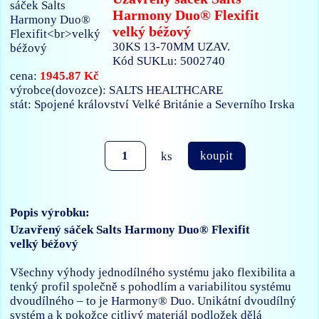
Harmony Duo® Flexifit
velký béžový
30KS 13-70MM UZAV.
Kód SUKLu: 5002740
1945.87 Kč
cena:
výrobce(dovozce): SALTS HEALTHCARE
stát: Spojené království Velké Británie a Severního Irska
ks
koupit
Popis výrobku:
Uzavřený sáček Salts Harmony Duo® Flexifit
velký béžový
Všechny výhody jednodílného systému jako flexibilita a
tenký profil společně s pohodlím a variabilitou systému
dvoudílného – to je Harmony® Duo. Unikátní dvoudílný
systém a k pokožce citlivý materiál podložek dělá