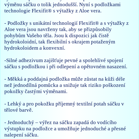
výměnu sáčku o tolik jednodušší. Nyní s podložkami
technologie Flexifit® s výtažky z Aloe vera.
- Podložky s unikátní technologií Flexifit® a s výtažky z
Aloe vera jsou navrženy tak, aby se přizpůsobily
pohybům Vašeho těla. Jsou k dispozici jak čistě
hydrokoloidní, tak flexibilní s okrajem potaženým
hydrokoloidem a konvexní.
-Silné adhezivum zajišťuje pevné a spolehlivé spojení
sáčku s podložkou i při odlepení a opětovném nasazení.
- Měkká a poddajná podložka může zůstat na kůži déle
než jednodílná pomůcka a snižuje tak riziko poškození
pokožky častými výměnami.
- Lehký a pro pokožku příjemný textilní potah sáčku v
tělové barvě.
- Jednoduchý – výřez na sáčku zapadá do vodícího
výstupku na podložce a umožňuje jednoduché a přesné
nalepení sáčku.