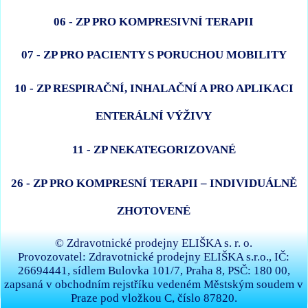
06 - ZP PRO KOMPRESIVNÍ TERAPII
07 - ZP PRO PACIENTY S PORUCHOU MOBILITY
10 - ZP RESPIRAČNÍ, INHALAČNÍ A PRO APLIKACI
ENTERÁLNÍ VÝŽIVY
11 - ZP NEKATEGORIZOVANÉ
26 - ZP PRO KOMPRESNÍ TERAPII – INDIVIDUÁLNĚ
ZHOTOVENÉ
© Zdravotnické prodejny ELIŠKA s. r. o.
Provozovatel: Zdravotnické prodejny ELIŠKA s.r.o., IČ:
26694441, sídlem Bulovka 101/7, Praha 8, PSČ: 180 00,
zapsaná v obchodním rejstříku vedeném Městským soudem v
Praze pod vložkou C, číslo 87820.